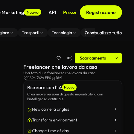
o Marketing
API
Prezzi
Registrazione
Nuovo
Visualizza tutto
giare
Trasporti
Tecnologia
Zoom Di Sfondo Virtuale
Scaricamento
Freelancer che lavora da casa
Una foto di un freelancer che lavora da casa.
12.9s
24 FPS
16:9
Ricreare con l’IA
Nuovo
Crea nuove versioni di questa inquadratura con
l’intelligenza artificiale
New camera angles
Transform environment
Change time of day