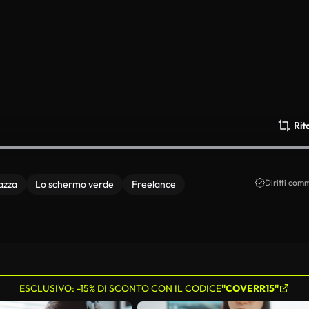
Rit
Diritti comm
azza
Lo schermo verde
Freelance
ESCLUSIVO: -15% DI SCONTO CON IL CODICE
"COVERR15"