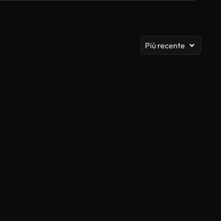
Vis
Più recente
Generato da IA