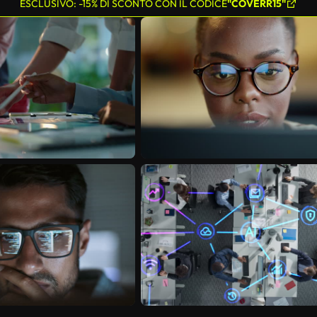
ESCLUSIVO: -15% DI SCONTO CON IL CODICE
"COVERR15"