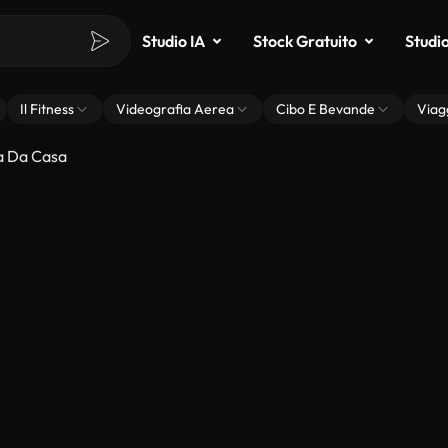
Studio IA
Stock Gratuito
Studi
Il Fitness
Videografia Aerea
Cibo E Bevande
Viag
a Da Casa