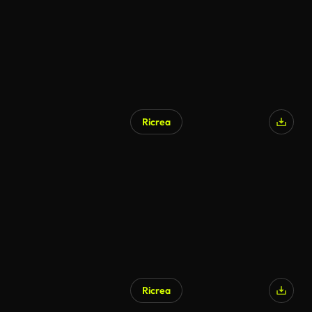
Ricrea
Ricrea