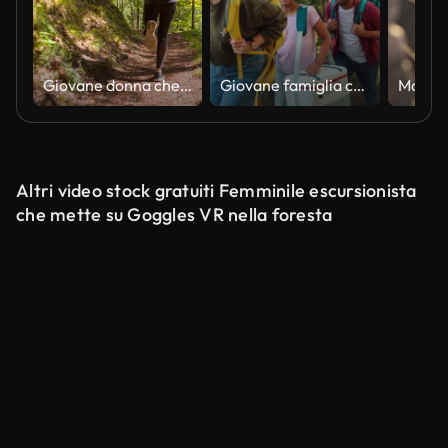
Giovane donna che corre attraverso i boschi
Giovane famiglia che cammina attraverso i boschi
Altri video stock gratuiti Femminile escursionista
che mette su Goggles VR nella foresta