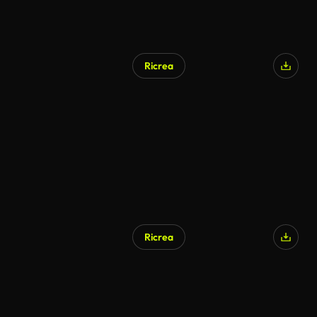
Ricrea
Generato da IA
Ricrea
Generato da IA