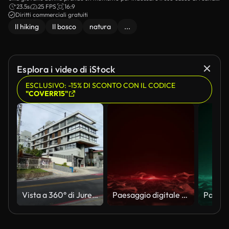
virtuale in mezzo alla tranquillità di una tranquilla e lussureggiante foresta.
23.5s
25 FPS
16:9
Diritti commerciali gratuiti
Il hiking
Il bosco
natura
...
Esplora i video di iStock
ESCLUSIVO: -15% DI SCONTO CON IL CODICE
"COVERR15"
Vista a 360° di Jurerê, Viale Principale di Florianopolis con architettura moderna vicino alla spiaggia, Brasile
Paesaggio digitale rosso astratto con motivi geometrici in movimento