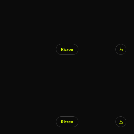
Ricrea
Generato da IA
Ricrea