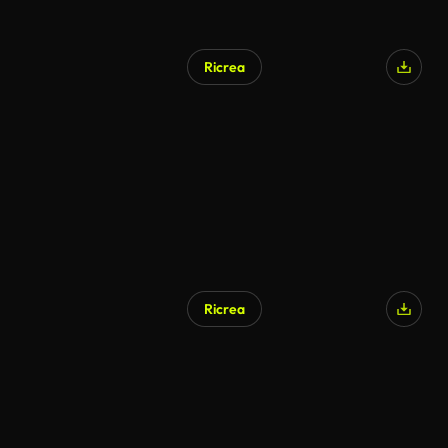
Ricrea
Generato da IA
Ricrea
Generato da IA