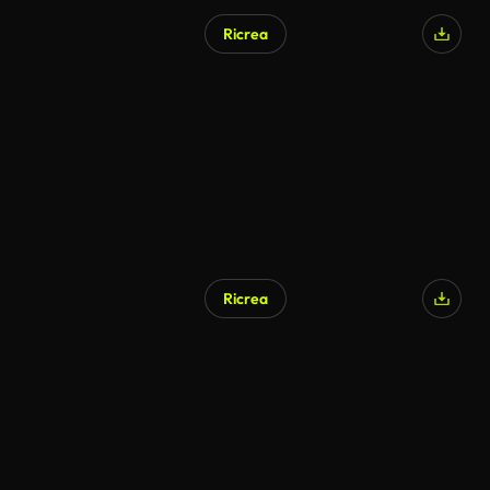
Ricrea
Generato da IA
Ricrea
Generato da IA