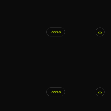
Ricrea
Generato da IA
Ricrea
Generato da IA