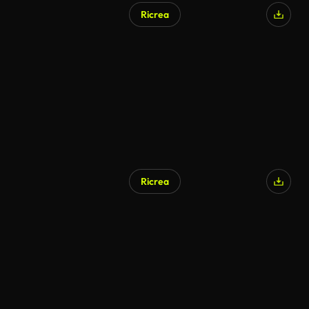
Ricrea
Generato da IA
Ricrea
Generato da IA