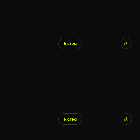
Ricrea
Generato da IA
Ricrea
Generato da IA