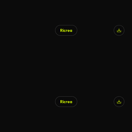
Ricrea
Generato da IA
Ricrea
Generato da IA