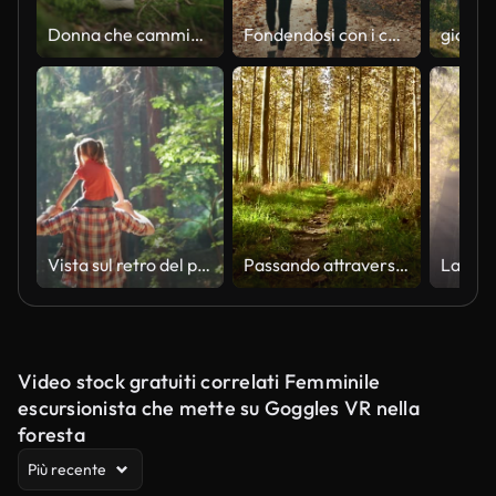
Donna che cammina attraverso una foresta in Scandinavia
Fondendosi con i colori autunnali.
Vista sul retro del padre che fa un giro in piggyback alla figlia che cammina nella foresta. Padre che tiene la figlia sulle spalle facendo escursioni lungo il sentiero della foresta. Padre e figlia a piedi sul sentiero della foresta insieme
Passando attraverso la lussureggiante foresta piano
Video stock gratuiti correlati Femminile
escursionista che mette su Goggles VR nella
foresta
Più recente