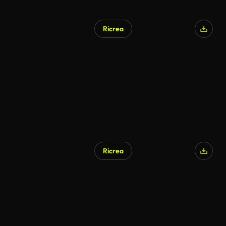
Ricrea
Ricrea
Generato da IA