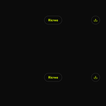
Ricrea
Ricrea