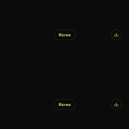
Ricrea
Ricrea