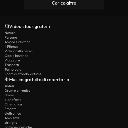
Carica altro
Video stock gratuiti
Natura
Persone
Amore e relazioni
Il Fitness
Videografia aerea
Cibo e bevande
Viaggiare
Trasporti
Tecnologia
Zoom di sfondo virtuale
Musica gratuita di repertorio
sintesi
Drum elettronico
chiavi
pianoforte
Cinematica
Smooth
elettronica
Ambiente
stringhe
batterie acustiche