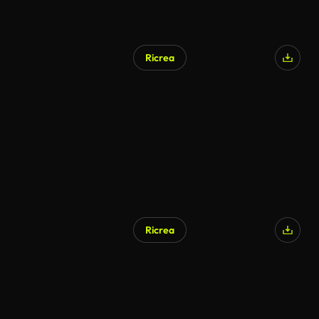
Ricrea
Ricrea