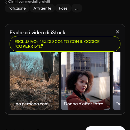
Diritti commerciali gratuiti
rotazione
Attraente
Pose
...
Esplora i video di iStock
ESCLUSIVO: -15% DI SCONTO CON IL CODICE
"COVERR15"
Una persona cammina lungo un sentiero erboso circondato da elementi naturali. La scena cattura il movimento all'aperto con cieli azzurri e alberi radi sullo sfondo
Donna d'affari afroamericana nel centro di Los Angeles