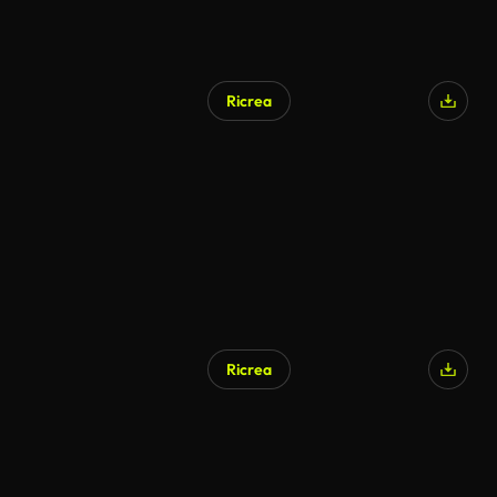
Ricrea
Ricrea