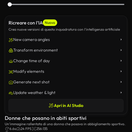
Ricreare con l’IA
Nuovo
Crea nuove versioni di questa inquadratura con l’intelligenza artificiale
New camera angles
Transform environment
Change time of day
Modify elements
Generate next shot
Update weather & light
Apri in AI Studio
Donne che posano in abiti sportivi
Un’immagine rallentata di una donna che posava in abbigliamento sportivo.
6.6s
24 FPS
256:135