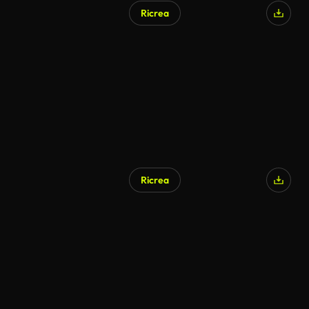
Ricrea
Ricrea