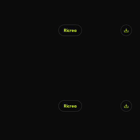
Ricrea
Ricrea