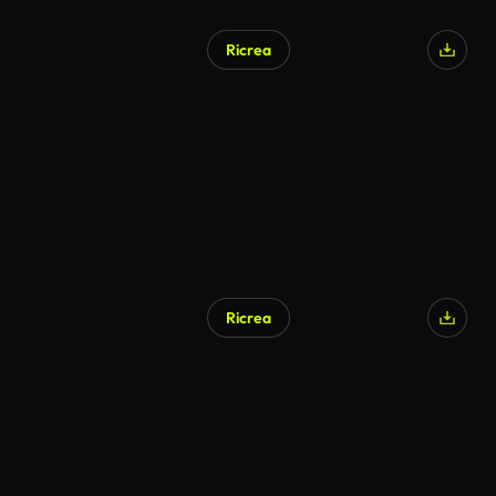
Ricrea
Ricrea