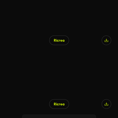
Ricrea
Ricrea