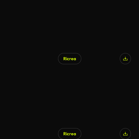
Ricrea
Ricrea