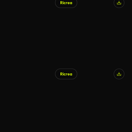
Ricrea
Ricrea