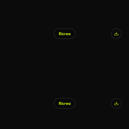
Ricrea
Ricrea