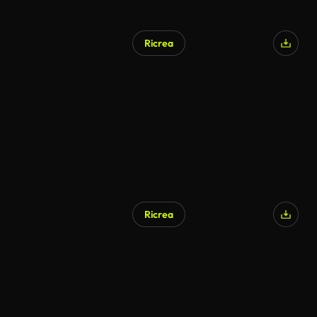
Ricrea
Ricrea