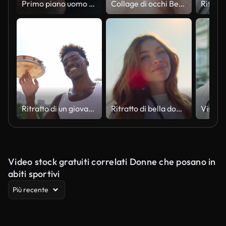
Primo piano uomo d'affari premuroso che distoglie lo sguardo nel caffè. Concetto di decisione seria
Collage di occhi Belle persone di diverse età e primo piano multietnico. Montaggio di esseri umani positivi guardando la macchina fotografica. Concetto di varie etnie, uguaglianza, diverse, razza, vista nazionalità 4k
Ritratto di un giovane capoeirista che gira il tamburello a San Paolo, Brasile
Ritratto di bella donna alla luce del sole. Viso di ragazza dagli occhi azzurri in raggi di sole all'aperto
Video stock gratuiti correlati Donne che posano in
abiti sportivi
Più recente