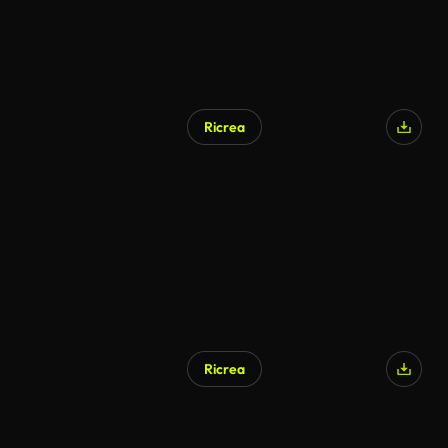
Ricrea
Ricrea