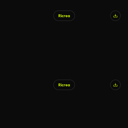
Ricrea
Ricrea