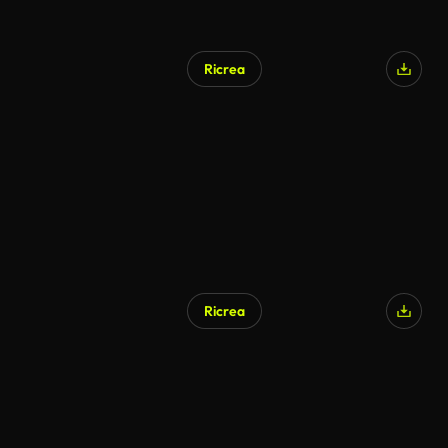
Ricrea
Ricrea