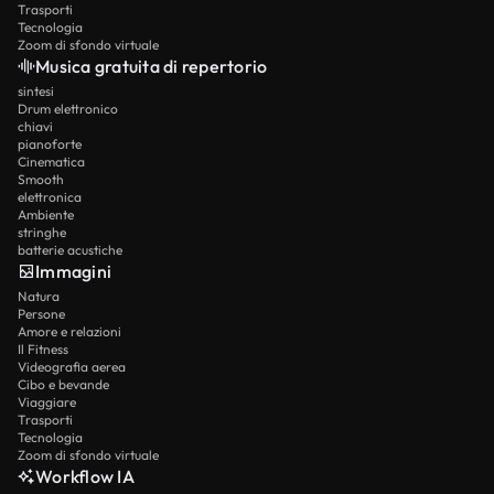
Trasporti
Tecnologia
Zoom di sfondo virtuale
Musica gratuita di repertorio
sintesi
Drum elettronico
chiavi
pianoforte
Cinematica
Smooth
elettronica
Ambiente
stringhe
batterie acustiche
Immagini
Natura
Persone
Amore e relazioni
Il Fitness
Videografia aerea
Cibo e bevande
Viaggiare
Trasporti
Tecnologia
Zoom di sfondo virtuale
Workflow IA