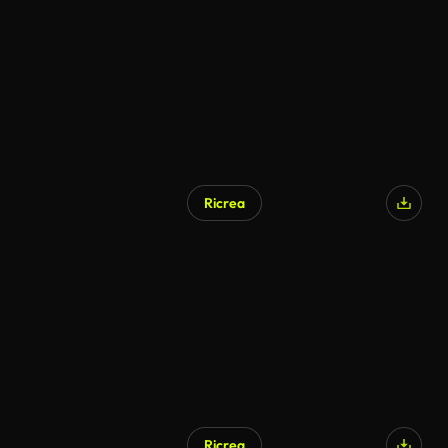
Ricrea
Ricrea