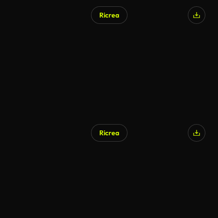
Ricrea
Generato da IA
Ricrea