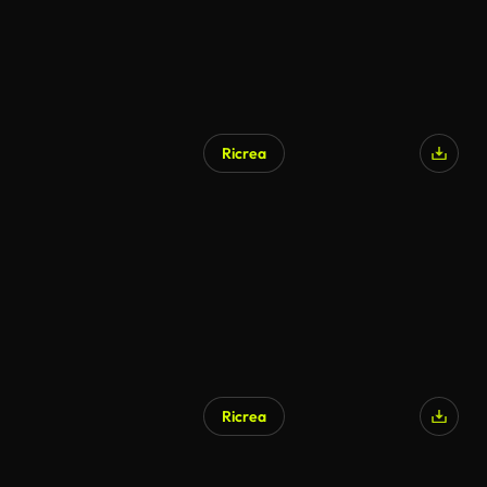
Ricrea
Ricrea