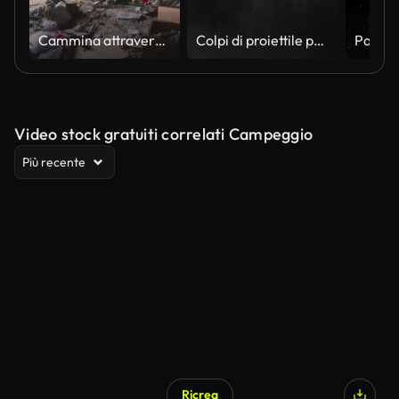
Cammina attraverso un appartamento in rovina e bruciato dopo essere stato colpito da un missile russo
Colpi di proiettile polverosi su un muro, esplosione di polvere bianca Elementi VFX.
Video stock gratuiti correlati Campeggio
Più recente
Ricrea