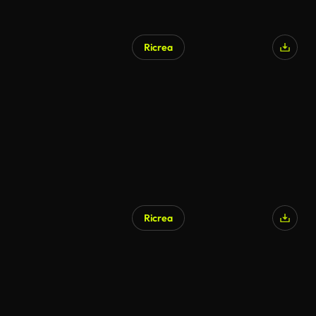
Ricrea
Ricrea