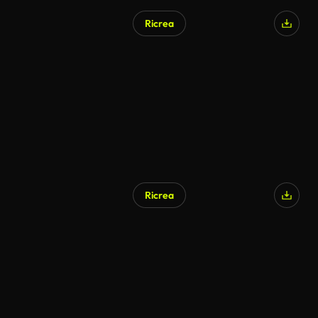
Ricrea
Ricrea