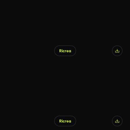
Ricrea
Ricrea