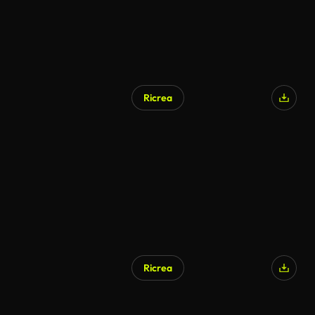
Ricrea
Ricrea