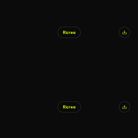
Ricrea
Ricrea