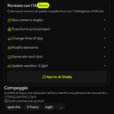
Ricreare con l’IA
Nuovo
Crea nuove versioni di questa inquadratura con l’intelligenza artificiale
New camera angles
Transform environment
Change time of day
Modify elements
Generate next shot
Update weather & light
Apri in AI Studio
Campeggio
Scintille di fuoco che saliscono nell'aria mentre una persona sta muovendo i
fogni nel fuoco del campo.
15.1s
25 FPS
16:9
Diritti commerciali gratuiti
sparche
Il fuoco
loghi
...