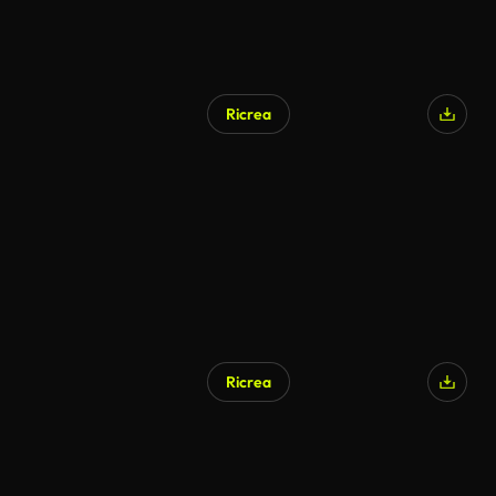
Ricrea
Ricrea