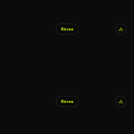
Ricrea
Ricrea