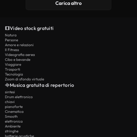
Carica altro
Video stock gratuiti
Natura
Persone
Amore e relazioni
Il Fitness
Videografia aerea
Cibo e bevande
Viaggiare
Trasporti
Tecnologia
Zoom di sfondo virtuale
Musica gratuita di repertorio
sintesi
Drum elettronico
chiavi
pianoforte
Cinematica
Smooth
elettronica
Ambiente
stringhe
batterie acustiche