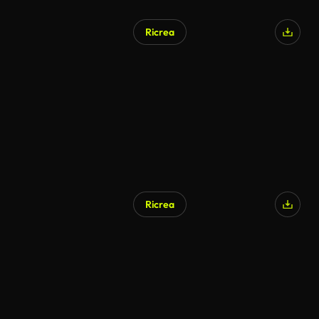
Ricrea
Ricrea