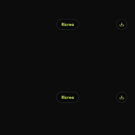
Ricrea
Ricrea