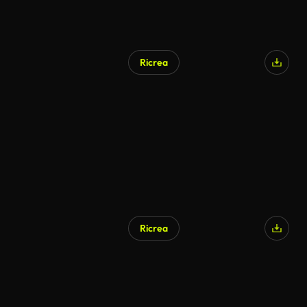
Ricrea
Ricrea