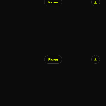
Ricrea
Ricrea