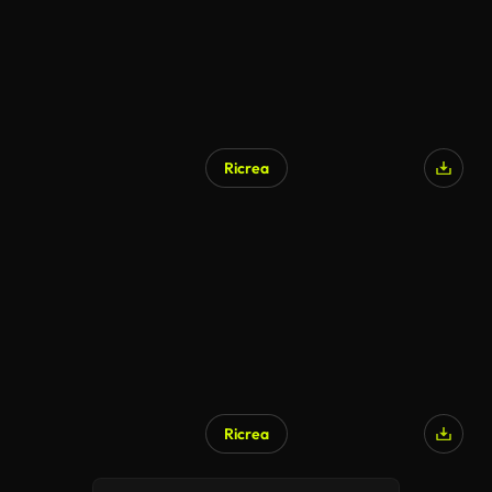
Ricrea
Ricrea