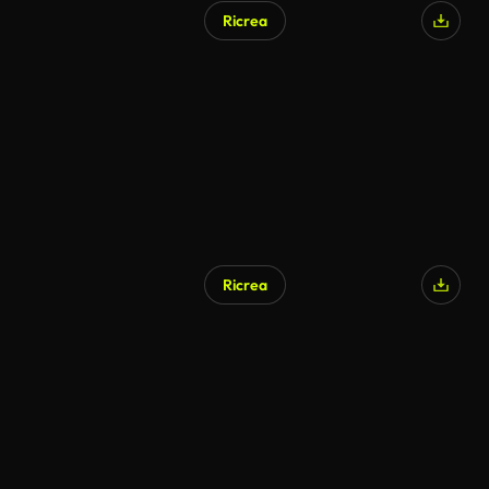
Ricrea
Ricrea