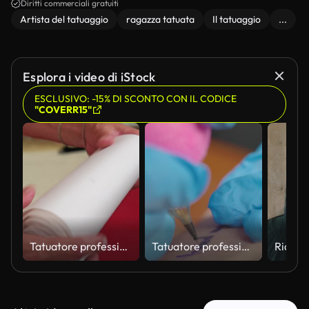
Diritti commerciali gratuiti
Artista del tatuaggio
ragazza tatuata
Il tatuaggio
...
Esplora i video di iStock
ESCLUSIVO: -15% DI SCONTO CON IL CODICE
"COVERR15"
Tatuatore professionista che prepara un rotolo di pellicola protettiva da applicare su un tatuaggio appena realizzato dal cliente, garantendo una corretta guarigione e protezione dalle infezioni in uno studio specializzato
Tatuatore professionista che lavora con guanti blu applicando inchiostro sulla pelle del cliente durante lo studio