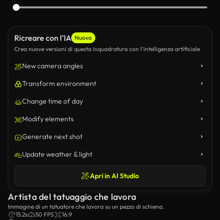
Ricreare con l’IA
Nuovo
Crea nuove versioni di questa inquadratura con l’intelligenza artificiale
New camera angles
Transform environment
Change time of day
Modify elements
Generate next shot
Update weather & light
Apri in AI Studio
Artista del tatuaggio che lavora
Immagine di un tatuatore che lavora su un pezzo di schiena.
15.2s
50 FPS
16:9