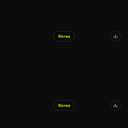
Ricrea
Ricrea