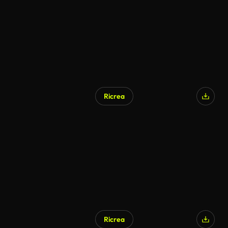
Ricrea
Ricrea