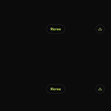
Ricrea
Ricrea