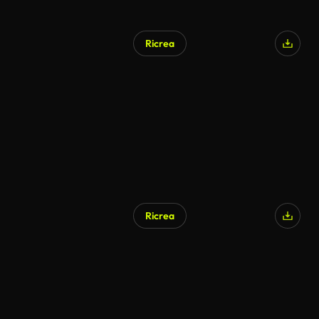
Ricrea
Ricrea