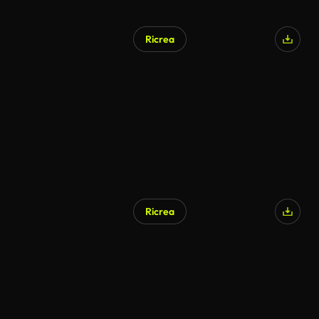
Ricrea
Ricrea