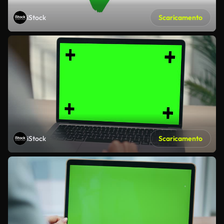
iStock
Scaricamento
iStock
Scaricamento