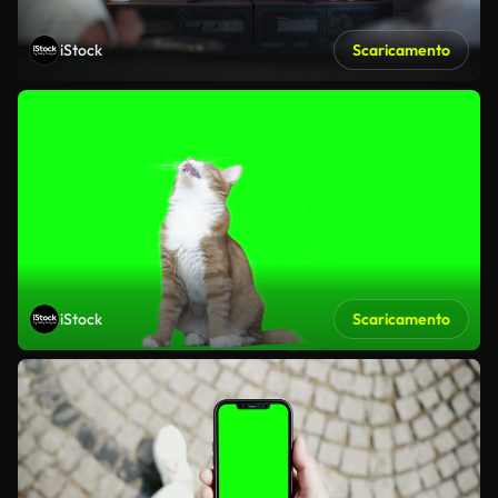
iStock
Scaricamento
iStock
Scaricamento