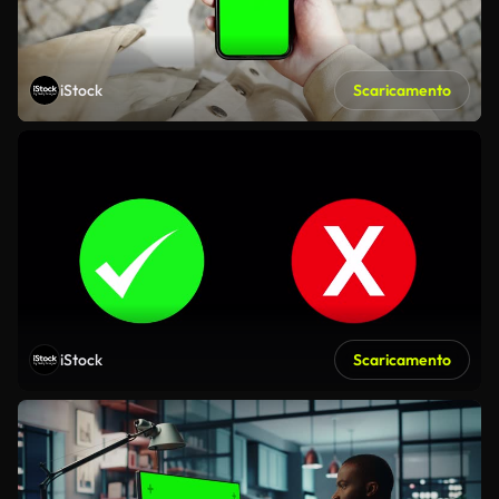
iStock
Scaricamento
iStock
Scaricamento