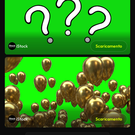
iStock
Scaricamento
iStock
Scaricamento