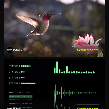
iStock
Scaricamento
iStock
Scaricamento