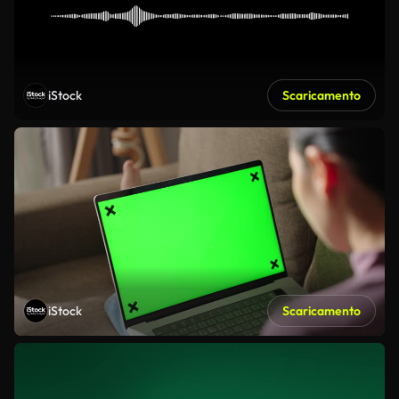
iStock
Scaricamento
iStock
Scaricamento