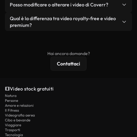
No. Nessuno dei nostri video gratuiti, siano essi
condizione che non si rivendano o ridistribuiscano
Posso modificare o alterare i video di Coverr?
reali o generati dall'intelligenza artificiale, include
i filmati stessi come prodotto a sé stante.
filigrane. Avrai a disposizione filmati puliti e pronti
Sì. Siete liberi di tagliare, ritagliare o remixare i
Qual è la differenza tra video royalty-free e video
all'uso.
nostri video. Assicuratevi solo che il prodotto
premium?
finale rispetti la nostra licenza e non venga
I video royalty-free includono i diritti commerciali,
ridistribuito come contenuto stock non riprodotto.
mentre i contenuti premium includono filmati
esclusivi, risoluzione 4K e protezioni di licenza
Hai ancora domande?
estese.
Contattaci
Video stock gratuiti
Natura
Persone
Amore e relazioni
Il Fitness
Videografia aerea
Cibo e bevande
Viaggiare
Trasporti
Tecnologia