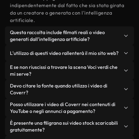
indipendentemente dal fatto che sia stata girata
da un creatore o generata con l'intelligenza
artificiale.
Questa raccolta include filmati reali o video
generati dall'intelligenza artificiale?
Entrambe. Si tratta di una libreria ibrida composta
L'utilizzo di questi video rallenterà il mio sito web?
da filmati reali, girati da persone, relativi a Voci
verdi, e da video generati dall'intelligenza
Non se scegli le nostre versioni ottimizzate.
E se non riuscissi a trovare la scena Voci verdi che
artificiale. Ogni video è chiaramente etichettato,
Offriamo formati leggeri e pronti per il web,
mi serve?
così saprai sempre cosa stai utilizzando.
progettati per l'utilizzo in background, che
Puoi crearne uno all'istante utilizzando Coverr AI
Devo citare la fonte quando utilizzo i video di
mantengono alta la qualità, riducono al minimo i
Studio. Ti basta descrivere la scena, ad esempio
Coverr?
tempi di caricamento e migliorano parametri
"Voci verdi al tramonto", e lo Studio genererà in
come LCP.
Non è richiesto alcun riconoscimento dell'autore.
Posso utilizzare i video di Coverr nei contenuti di
pochi secondi un video personalizzato in
Tutti i video presenti nella nostra libreria sono
YouTube o negli annunci a pagamento?
conformità con i nostri standard di licenza.
esenti da diritti d'autore e possono essere utilizzati
Sì. Tutti i filmati di Coverr possono essere utilizzati
È presente una filigrana sui video stock scaricabili
senza citare il creatore, sebbene sia sempre
in video monetizzati su YouTube, promozioni sui
gratuitamente?
gradito.
social media e annunci pubblicitari per i clienti, a