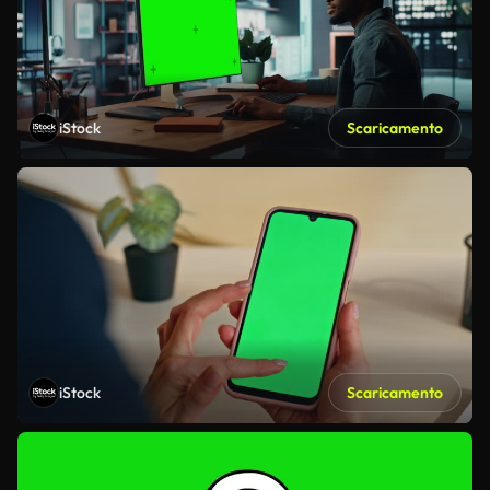
iStock
Scaricamento
iStock
Scaricamento