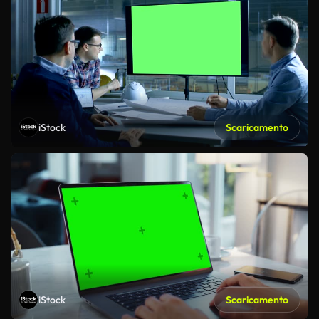
iStock
Scaricamento
iStock
Scaricamento