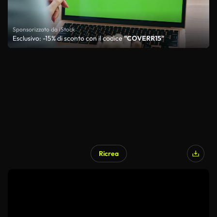
Sponsorizzato da iStock
Esclusivo: -15% di sconto con il codice
"COVERR15"
Ricrea