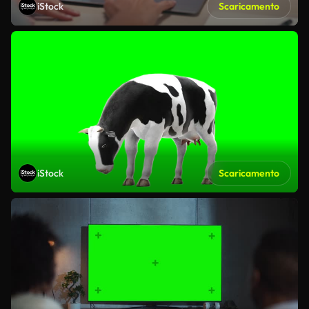
iStock
Scaricamento
iStock
Scaricamento