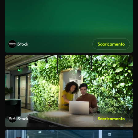
iStock
Scaricamento
iStock
Scaricamento