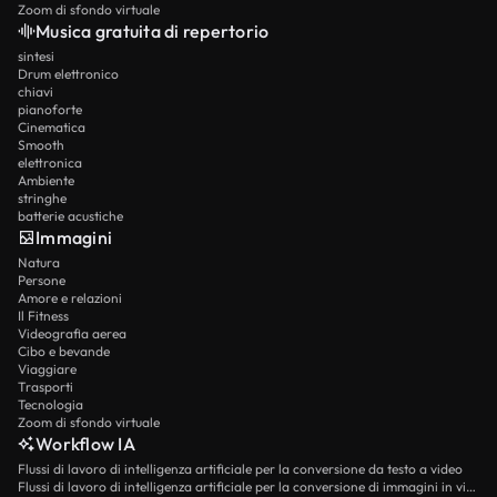
Zoom di sfondo virtuale
Musica gratuita di repertorio
sintesi
Drum elettronico
chiavi
pianoforte
Cinematica
Smooth
elettronica
Ambiente
stringhe
batterie acustiche
Immagini
Natura
Persone
Amore e relazioni
Il Fitness
Videografia aerea
Cibo e bevande
Viaggiare
Trasporti
Tecnologia
Zoom di sfondo virtuale
Workflow IA
Flussi di lavoro di intelligenza artificiale per la conversione da testo a video
Flussi di lavoro di intelligenza artificiale per la conversione di immagini in video