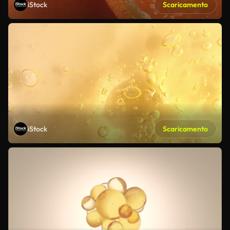
iStock
Scaricamento
iStock
Scaricamento