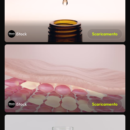
iStock
Scaricamento
iStock
Scaricamento