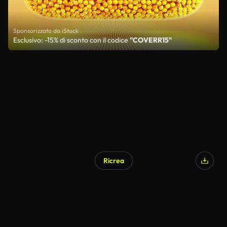
Sponsorizzato da iStock
Esclusivo: -15% di sconto con il codice
"COVERR15"
Ricrea