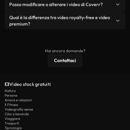
No. Nessuno dei nostri video gratuiti, siano essi
condizione che non si rivendano o ridistribuiscano
Posso modificare o alterare i video di Coverr?
reali o generati dall'intelligenza artificiale, include
i filmati stessi come prodotto a sé stante.
filigrane. Avrai a disposizione filmati puliti e pronti
Sì. Siete liberi di tagliare, ritagliare o remixare i
Qual è la differenza tra video royalty-free e video
all'uso.
nostri video. Assicuratevi solo che il prodotto
premium?
finale rispetti la nostra licenza e non venga
I video royalty-free includono i diritti commerciali,
ridistribuito come contenuto stock non riprodotto.
mentre i contenuti premium includono filmati
esclusivi, risoluzione 4K e protezioni di licenza
Hai ancora domande?
estese.
Contattaci
Video stock gratuiti
Natura
Persone
Amore e relazioni
Il Fitness
Videografia aerea
Cibo e bevande
Viaggiare
Trasporti
Tecnologia