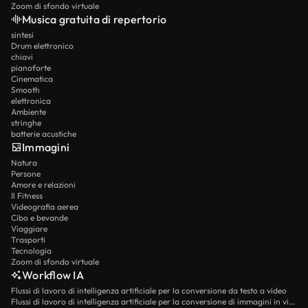
Zoom di sfondo virtuale
Musica gratuita di repertorio
sintesi
Drum elettronico
chiavi
pianoforte
Cinematica
Smooth
elettronica
Ambiente
stringhe
batterie acustiche
Immagini
Natura
Persone
Amore e relazioni
Il Fitness
Videografia aerea
Cibo e bevande
Viaggiare
Trasporti
Tecnologia
Zoom di sfondo virtuale
Workflow IA
Flussi di lavoro di intelligenza artificiale per la conversione da testo a video
Flussi di lavoro di intelligenza artificiale per la conversione di immagini in video