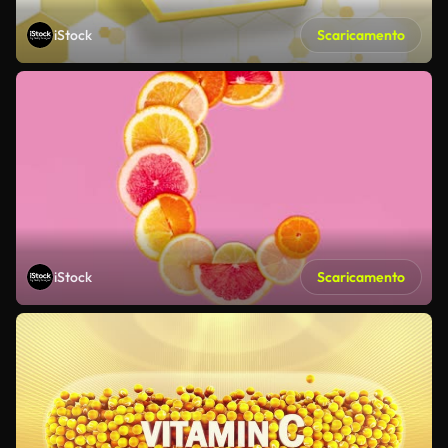
iStock
Scaricamento
iStock
Scaricamento