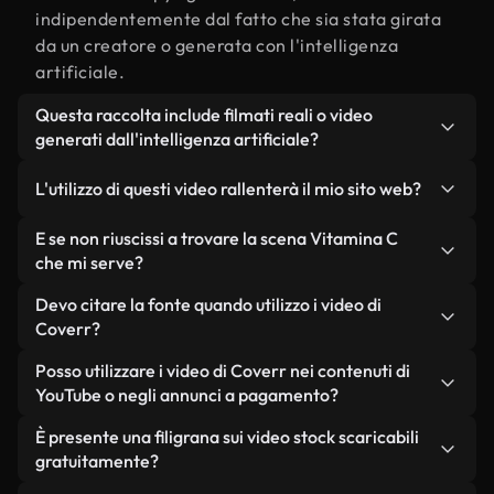
indipendentemente dal fatto che sia stata girata
da un creatore o generata con l'intelligenza
artificiale.
Questa raccolta include filmati reali o video
generati dall'intelligenza artificiale?
Entrambe. Si tratta di una libreria ibrida composta
L'utilizzo di questi video rallenterà il mio sito web?
da filmati reali, girati da persone, relativi a
Vitamina C, e da video generati dall'intelligenza
Non se scegli le nostre versioni ottimizzate.
E se non riuscissi a trovare la scena Vitamina C
artificiale. Ogni video è chiaramente etichettato,
Offriamo formati leggeri e pronti per il web,
che mi serve?
così saprai sempre cosa stai utilizzando.
progettati per l'utilizzo in background, che
Puoi crearne uno all'istante utilizzando Coverr AI
Devo citare la fonte quando utilizzo i video di
mantengono alta la qualità, riducono al minimo i
Studio. Ti basta descrivere la scena, ad esempio
Coverr?
tempi di caricamento e migliorano parametri
"Vitamina C al tramonto", e lo Studio genererà in
come LCP.
Non è richiesto alcun riconoscimento dell'autore.
Posso utilizzare i video di Coverr nei contenuti di
pochi secondi un video personalizzato in
Tutti i video presenti nella nostra libreria sono
YouTube o negli annunci a pagamento?
conformità con i nostri standard di licenza.
esenti da diritti d'autore e possono essere utilizzati
Sì. Tutti i filmati di Coverr possono essere utilizzati
È presente una filigrana sui video stock scaricabili
senza citare il creatore, sebbene sia sempre
in video monetizzati su YouTube, promozioni sui
gratuitamente?
gradito.
social media e annunci pubblicitari per i clienti, a