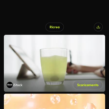
Ricrea
iStock
Scaricamento