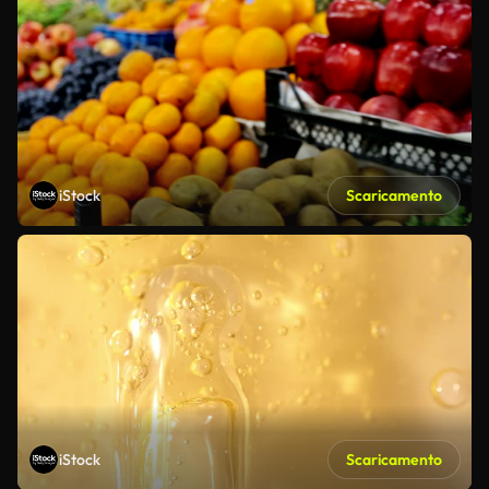
iStock
Scaricamento
iStock
Scaricamento