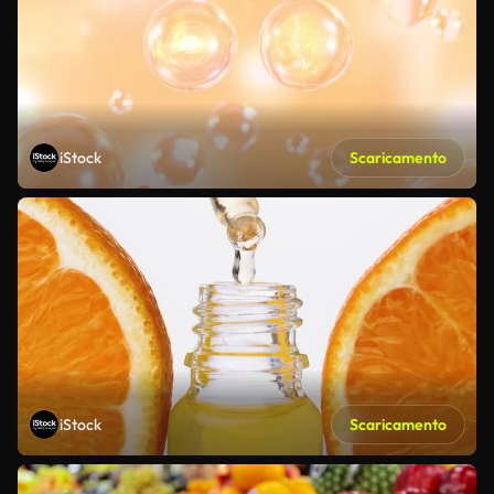
iStock
Scaricamento
iStock
Scaricamento