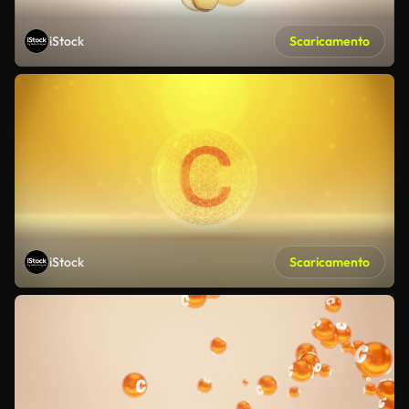
iStock
Scaricamento
iStock
Scaricamento