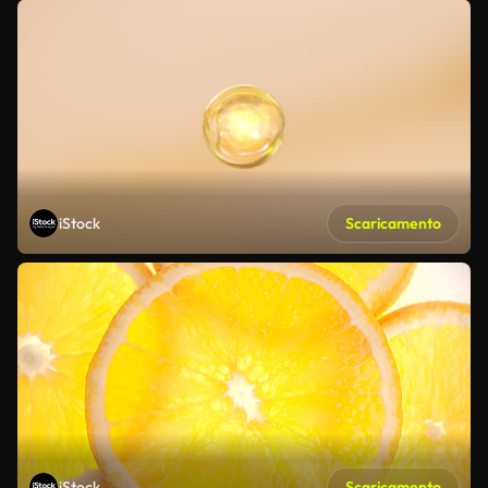
iStock
Scaricamento
iStock
Scaricamento