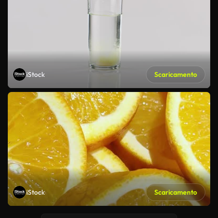
iStock
Scaricamento
iStock
Scaricamento