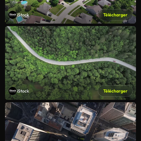
iStock
Télécharger
iStock
Télécharger