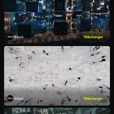
iStock
Télécharger
iStock
Télécharger