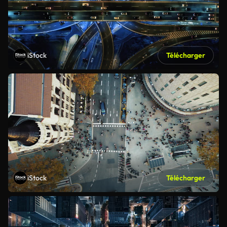
iStock
Télécharger
iStock
Télécharger