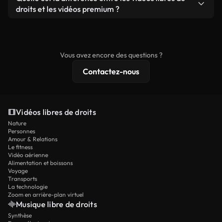
prêtes à l'emploi.
remixer nos vidéos. Assurez-vous simplement que
droits et les vidéos premium ?
le produit final respecte notre licence et ne soit
Les vidéos libres de droits incluent les droits
pas redistribué en tant que contenu libre de droits.
commerciaux, tandis que le contenu premium
comprend des séquences exclusives, une
Vous avez encore des questions ?
résolution 4K et des protections de licence
Contactez-nous
étendues.
Vidéos libres de droits
Nature
Personnes
Amour & Relations
Le fitness
Vidéo aérienne
Alimentation et boissons
Voyage
Transports
La technologie
Zoom en arrière-plan virtuel
Musique libre de droits
Synthèse