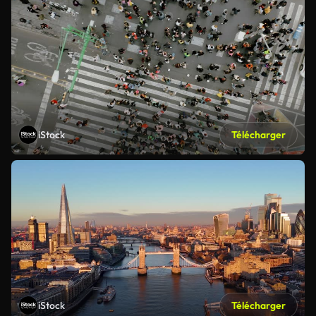
iStock
Télécharger
iStock
Télécharger