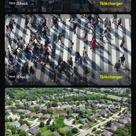
iStock
Télécharger
iStock
Télécharger