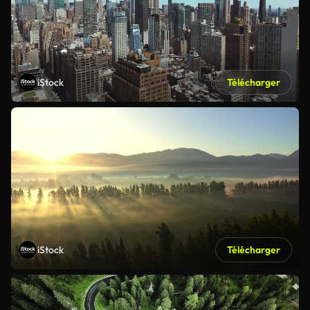
iStock
Télécharger
iStock
Télécharger