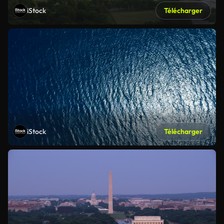
iStock
Télécharger
iStock
Télécharger