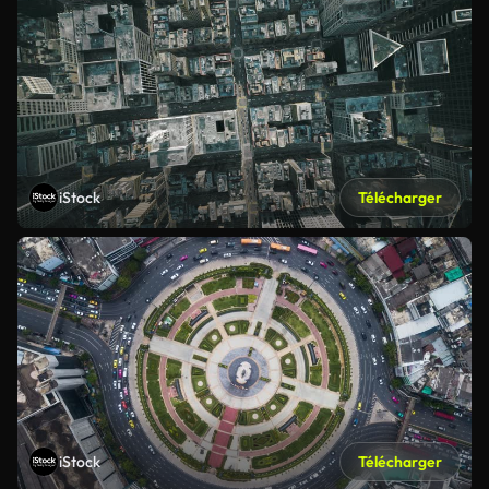
iStock
Télécharger
iStock
Télécharger