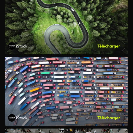
iStock
Télécharger
iStock
Télécharger