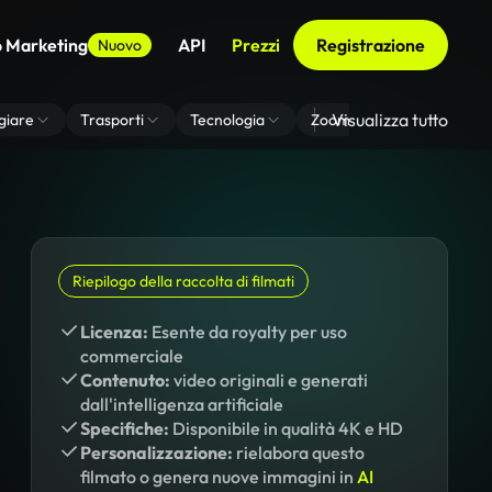
o Marketing
API
Prezzi
Registrazione
Nuovo
Visualizza tutto
giare
Trasporti
Tecnologia
Zoom Di Sfondo Virtuale
Riepilogo della raccolta di filmati
Licenza:
Esente da royalty per uso
commerciale
Contenuto:
video originali e generati
dall'intelligenza artificiale
Specifiche:
Disponibile in qualità 4K e HD
Personalizzazione:
rielabora questo
filmato o genera nuove immagini in
AI