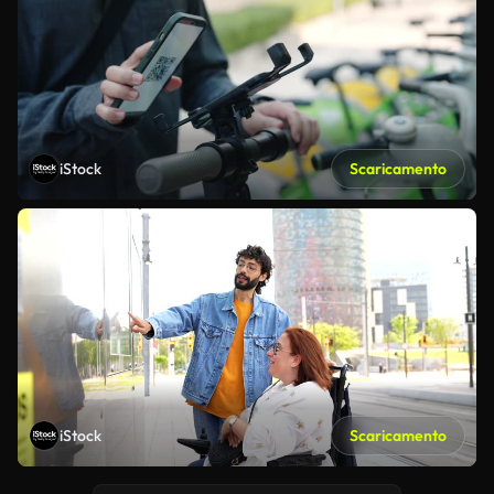
iStock
Scaricamento
iStock
Scaricamento