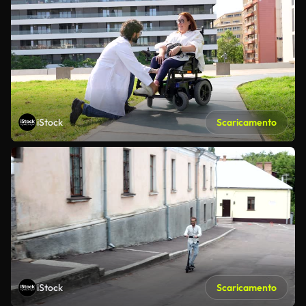
iStock
Scaricamento
iStock
Scaricamento