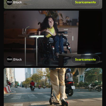
iStock
Scaricamento
iStock
Scaricamento