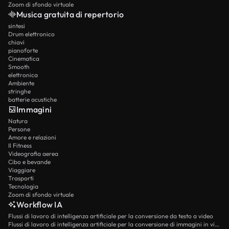
Zoom di sfondo virtuale
Musica gratuita di repertorio
sintesi
Drum elettronico
chiavi
pianoforte
Cinematica
Smooth
elettronica
Ambiente
stringhe
batterie acustiche
Immagini
Natura
Persone
Amore e relazioni
Il Fitness
Videografia aerea
Cibo e bevande
Viaggiare
Trasporti
Tecnologia
Zoom di sfondo virtuale
Workflow IA
Flussi di lavoro di intelligenza artificiale per la conversione da testo a video
Flussi di lavoro di intelligenza artificiale per la conversione di immagini in video