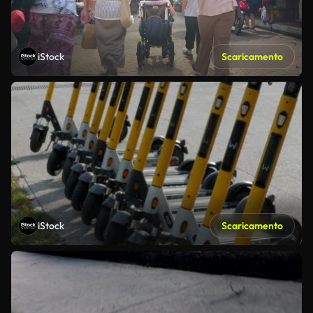
iStock
Scaricamento
iStock
Scaricamento