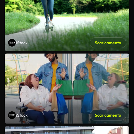
iStock
Scaricamento
iStock
Scaricamento