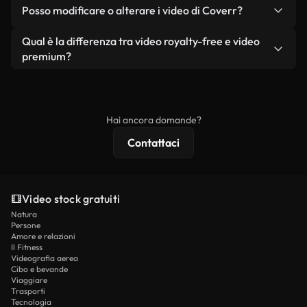
No. Nessuno dei nostri video gratuiti, siano essi
condizione che non si rivendano o ridistribuiscano
Posso modificare o alterare i video di Coverr?
reali o generati dall'intelligenza artificiale, include
i filmati stessi come prodotto a sé stante.
filigrane. Avrai a disposizione filmati puliti e pronti
Sì. Siete liberi di tagliare, ritagliare o remixare i
Qual è la differenza tra video royalty-free e video
all'uso.
nostri video. Assicuratevi solo che il prodotto
premium?
finale rispetti la nostra licenza e non venga
I video royalty-free includono i diritti commerciali,
ridistribuito come contenuto stock non riprodotto.
mentre i contenuti premium includono filmati
esclusivi, risoluzione 4K e protezioni di licenza
Hai ancora domande?
estese.
Contattaci
Video stock gratuiti
Natura
Persone
Amore e relazioni
Il Fitness
Videografia aerea
Cibo e bevande
Viaggiare
Trasporti
Tecnologia