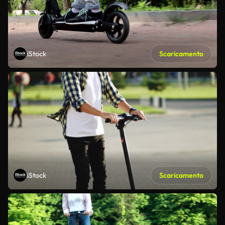
iStock
Scaricamento
iStock
Scaricamento