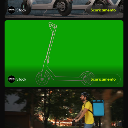
iStock
Scaricamento
iStock
Scaricamento