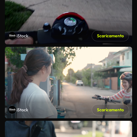
iStock
Scaricamento
iStock
Scaricamento