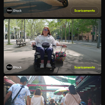
iStock
Scaricamento
iStock
Scaricamento