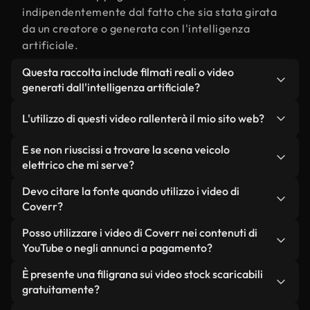
indipendentemente dal fatto che sia stata girata
da un creatore o generata con l'intelligenza
artificiale.
Questa raccolta include filmati reali o video
generati dall'intelligenza artificiale?
Entrambe. Si tratta di una libreria ibrida composta
L'utilizzo di questi video rallenterà il mio sito web?
da filmati reali, girati da persone, relativi a veicolo
elettrico, e da video generati dall'intelligenza
Non se scegli le nostre versioni ottimizzate.
E se non riuscissi a trovare la scena veicolo
artificiale. Ogni video è chiaramente etichettato,
Offriamo formati leggeri e pronti per il web,
elettrico che mi serve?
così saprai sempre cosa stai utilizzando.
progettati per l'utilizzo in background, che
Puoi crearne uno all'istante utilizzando Coverr AI
Devo citare la fonte quando utilizzo i video di
mantengono alta la qualità, riducono al minimo i
Studio. Ti basta descrivere la scena, ad esempio
Coverr?
tempi di caricamento e migliorano parametri
"veicolo elettrico al tramonto", e lo Studio
come LCP.
Non è richiesto alcun riconoscimento dell'autore.
Posso utilizzare i video di Coverr nei contenuti di
genererà in pochi secondi un video personalizzato
Tutti i video presenti nella nostra libreria sono
YouTube o negli annunci a pagamento?
in conformità con i nostri standard di licenza.
esenti da diritti d'autore e possono essere utilizzati
Sì. Tutti i filmati di Coverr possono essere utilizzati
È presente una filigrana sui video stock scaricabili
senza citare il creatore, sebbene sia sempre
in video monetizzati su YouTube, promozioni sui
gratuitamente?
gradito.
social media e annunci pubblicitari per i clienti, a