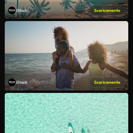
iStock
Scaricamento
iStock
Scaricamento