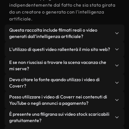
indipendentemente dal fatto che sia stata girata
da un creatore o generata con l'intelligenza
artificiale.
Questa raccolta include filmati reali o video
generati dall'intelligenza artificiale?
Entrambe. Si tratta di una libreria ibrida composta
L'utilizzo di questi video rallenterà il mio sito web?
da filmati reali, girati da persone, relativi a
vacanza, e da video generati dall'intelligenza
Non se scegli le nostre versioni ottimizzate.
E se non riuscissi a trovare la scena vacanza che
artificiale. Ogni video è chiaramente etichettato,
Offriamo formati leggeri e pronti per il web,
mi serve?
così saprai sempre cosa stai utilizzando.
progettati per l'utilizzo in background, che
Puoi crearne uno all'istante utilizzando Coverr AI
Devo citare la fonte quando utilizzo i video di
mantengono alta la qualità, riducono al minimo i
Studio. Ti basta descrivere la scena, ad esempio
Coverr?
tempi di caricamento e migliorano parametri
"vacanza al tramonto", e lo Studio genererà in
come LCP.
Non è richiesto alcun riconoscimento dell'autore.
Posso utilizzare i video di Coverr nei contenuti di
pochi secondi un video personalizzato in
Tutti i video presenti nella nostra libreria sono
YouTube o negli annunci a pagamento?
conformità con i nostri standard di licenza.
esenti da diritti d'autore e possono essere utilizzati
Sì. Tutti i filmati di Coverr possono essere utilizzati
È presente una filigrana sui video stock scaricabili
senza citare il creatore, sebbene sia sempre
in video monetizzati su YouTube, promozioni sui
gratuitamente?
gradito.
social media e annunci pubblicitari per i clienti, a