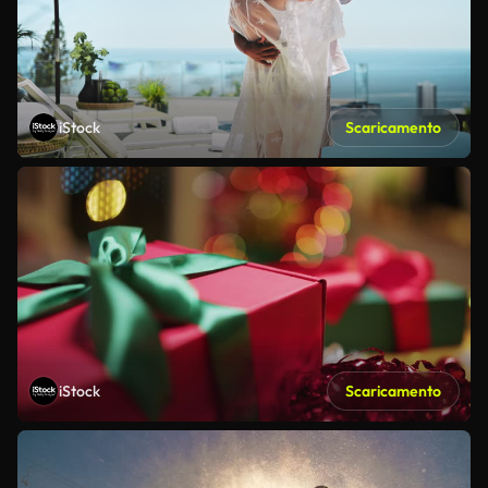
iStock
Scaricamento
iStock
Scaricamento