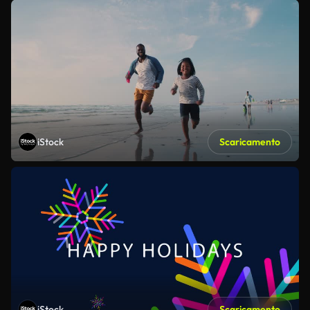
iStock
Scaricamento
iStock
Scaricamento