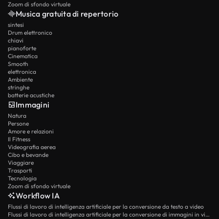
Zoom di sfondo virtuale
Musica gratuita di repertorio
sintesi
Drum elettronico
chiavi
pianoforte
Cinematica
Smooth
elettronica
Ambiente
stringhe
batterie acustiche
Immagini
Natura
Persone
Amore e relazioni
Il Fitness
Videografia aerea
Cibo e bevande
Viaggiare
Trasporti
Tecnologia
Zoom di sfondo virtuale
Workflow IA
Flussi di lavoro di intelligenza artificiale per la conversione da testo a video
Flussi di lavoro di intelligenza artificiale per la conversione di immagini in video