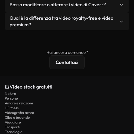
No. Nessuno dei nostri video gratuiti, siano essi
condizione che non si rivendano o ridistribuiscano
Posso modificare o alterare i video di Coverr?
reali o generati dall'intelligenza artificiale, include
i filmati stessi come prodotto a sé stante.
filigrane. Avrai a disposizione filmati puliti e pronti
Sì. Siete liberi di tagliare, ritagliare o remixare i
Qual è la differenza tra video royalty-free e video
all'uso.
nostri video. Assicuratevi solo che il prodotto
premium?
finale rispetti la nostra licenza e non venga
I video royalty-free includono i diritti commerciali,
ridistribuito come contenuto stock non riprodotto.
mentre i contenuti premium includono filmati
esclusivi, risoluzione 4K e protezioni di licenza
Hai ancora domande?
estese.
Contattaci
Video stock gratuiti
Natura
Persone
Amore e relazioni
Il Fitness
Videografia aerea
Cibo e bevande
Viaggiare
Trasporti
Tecnologia