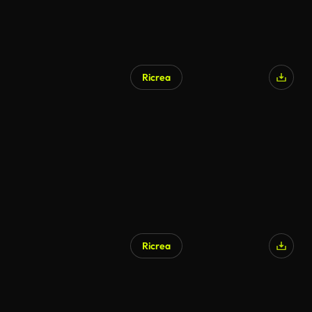
Ricrea
Ricrea