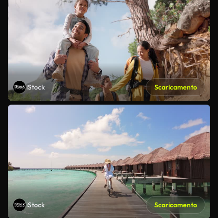
iStock
Scaricamento
iStock
Scaricamento