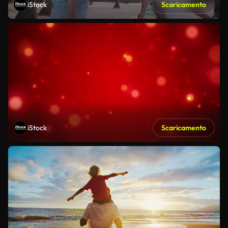
iStock
Scaricamento
iStock
Scaricamento