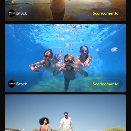
iStock
Scaricamento
iStock
Scaricamento