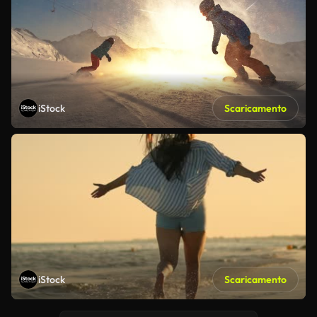
iStock
Scaricamento
iStock
Scaricamento