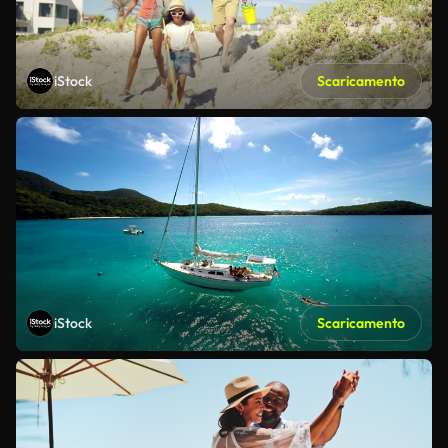
iStock
Scaricamento
iStock
Scaricamento