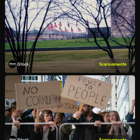
iStock
Scaricamento
iStock
Scaricamento