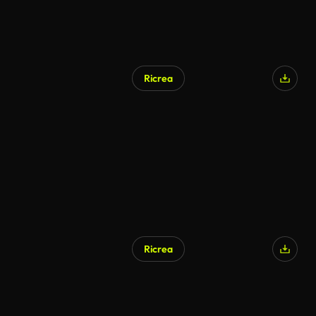
Ricrea
Ricrea