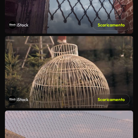
iStock
Scaricamento
iStock
Scaricamento