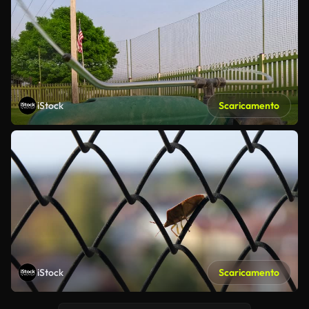
iStock
Scaricamento
iStock
Scaricamento