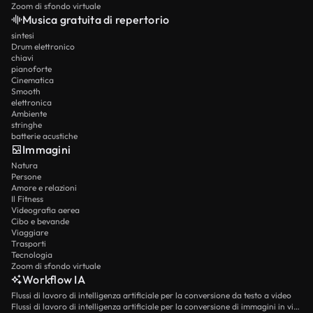
Zoom di sfondo virtuale
Musica gratuita di repertorio
sintesi
Drum elettronico
chiavi
pianoforte
Cinematica
Smooth
elettronica
Ambiente
stringhe
batterie acustiche
Immagini
Natura
Persone
Amore e relazioni
Il Fitness
Videografia aerea
Cibo e bevande
Viaggiare
Trasporti
Tecnologia
Zoom di sfondo virtuale
Workflow IA
Flussi di lavoro di intelligenza artificiale per la conversione da testo a video
Flussi di lavoro di intelligenza artificiale per la conversione di immagini in video