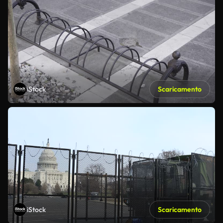
iStock
Scaricamento
iStock
Scaricamento