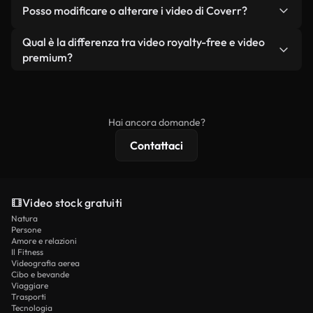
No. Nessuno dei nostri video gratuiti, siano essi
condizione che non si rivendano o ridistribuiscano
Posso modificare o alterare i video di Coverr?
reali o generati dall'intelligenza artificiale, include
i filmati stessi come prodotto a sé stante.
filigrane. Avrai a disposizione filmati puliti e pronti
Sì. Siete liberi di tagliare, ritagliare o remixare i
Qual è la differenza tra video royalty-free e video
all'uso.
nostri video. Assicuratevi solo che il prodotto
premium?
finale rispetti la nostra licenza e non venga
I video royalty-free includono i diritti commerciali,
ridistribuito come contenuto stock non riprodotto.
mentre i contenuti premium includono filmati
esclusivi, risoluzione 4K e protezioni di licenza
Hai ancora domande?
estese.
Contattaci
Video stock gratuiti
Natura
Persone
Amore e relazioni
Il Fitness
Videografia aerea
Cibo e bevande
Viaggiare
Trasporti
Tecnologia