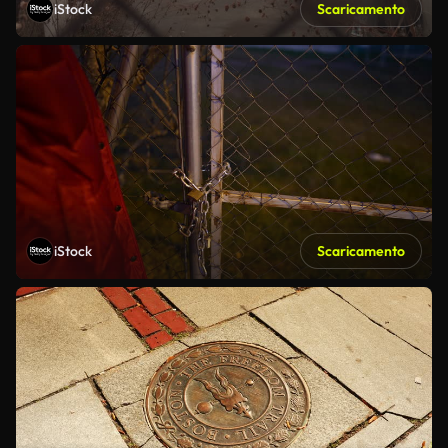
iStock
Scaricamento
iStock
Scaricamento