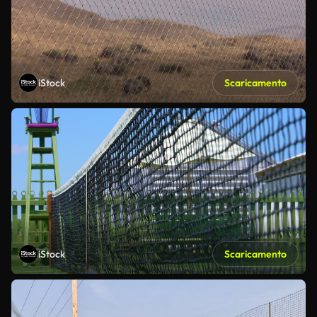
iStock
Scaricamento
iStock
Scaricamento