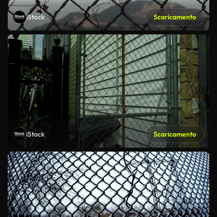
iStock
Scaricamento
iStock
Scaricamento