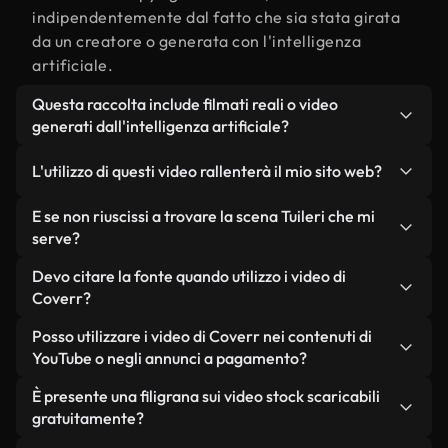
indipendentemente dal fatto che sia stata girata
da un creatore o generata con l'intelligenza
artificiale.
Questa raccolta include filmati reali o video
generati dall'intelligenza artificiale?
Entrambe. Si tratta di una libreria ibrida composta
L'utilizzo di questi video rallenterà il mio sito web?
da filmati reali, girati da persone, relativi a Tuileri,
e da video generati dall'intelligenza artificiale.
Non se scegli le nostre versioni ottimizzate.
E se non riuscissi a trovare la scena Tuileri che mi
Ogni video è chiaramente etichettato, così saprai
Offriamo formati leggeri e pronti per il web,
serve?
sempre cosa stai utilizzando.
progettati per l'utilizzo in background, che
Puoi crearne uno all'istante utilizzando Coverr AI
Devo citare la fonte quando utilizzo i video di
mantengono alta la qualità, riducono al minimo i
Studio. Ti basta descrivere la scena, ad esempio
Coverr?
tempi di caricamento e migliorano parametri
"Tuileri al tramonto", e lo Studio genererà in pochi
come LCP.
Non è richiesto alcun riconoscimento dell'autore.
Posso utilizzare i video di Coverr nei contenuti di
secondi un video personalizzato in conformità con
Tutti i video presenti nella nostra libreria sono
YouTube o negli annunci a pagamento?
i nostri standard di licenza.
esenti da diritti d'autore e possono essere utilizzati
Sì. Tutti i filmati di Coverr possono essere utilizzati
È presente una filigrana sui video stock scaricabili
senza citare il creatore, sebbene sia sempre
in video monetizzati su YouTube, promozioni sui
gratuitamente?
gradito.
social media e annunci pubblicitari per i clienti, a