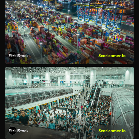
iStock
Scaricamento
iStock
Scaricamento