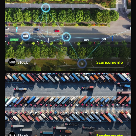
iStock
Scaricamento
iStock
Scaricamento