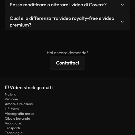
No. Nessuno dei nostri video gratuiti, siano essi
condizione che non si rivendano o ridistribuiscano
Posso modificare o alterare i video di Coverr?
reali o generati dall'intelligenza artificiale, include
i filmati stessi come prodotto a sé stante.
filigrane. Avrai a disposizione filmati puliti e pronti
Sì. Siete liberi di tagliare, ritagliare o remixare i
Qual è la differenza tra video royalty-free e video
all'uso.
nostri video. Assicuratevi solo che il prodotto
premium?
finale rispetti la nostra licenza e non venga
I video royalty-free includono i diritti commerciali,
ridistribuito come contenuto stock non riprodotto.
mentre i contenuti premium includono filmati
esclusivi, risoluzione 4K e protezioni di licenza
Hai ancora domande?
estese.
Contattaci
Video stock gratuiti
Natura
Persone
Amore e relazioni
Il Fitness
Videografia aerea
Cibo e bevande
Viaggiare
Trasporti
Tecnologia