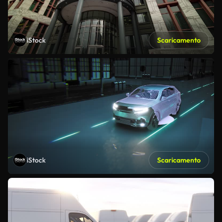
iStock
Scaricamento
iStock
Scaricamento