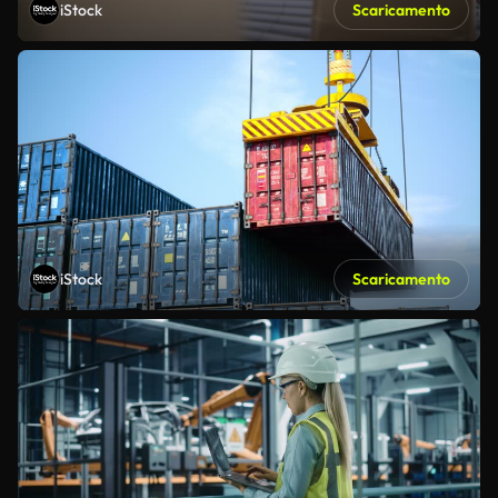
iStock
Scaricamento
iStock
Scaricamento