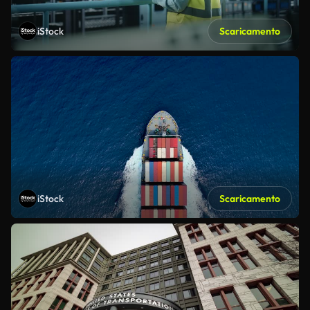
iStock
Scaricamento
iStock
Scaricamento