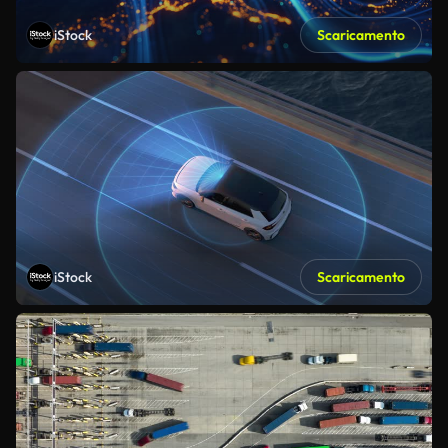
iStock
Scaricamento
iStock
Scaricamento