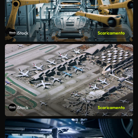
iStock
Scaricamento
iStock
Scaricamento