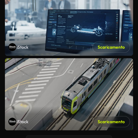
iStock
Scaricamento
iStock
Scaricamento