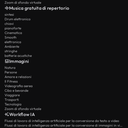
Zoom di sfondo virtuale
Musica gratuita di repertorio
sintesi
Drum elettronico
chiavi
pianoforte
Cinematica
Smooth
elettronica
Ambiente
stringhe
batterie acustiche
Immagini
Natura
Persone
Amore e relazioni
Il Fitness
Videografia aerea
Cibo e bevande
Viaggiare
Trasporti
Tecnologia
Zoom di sfondo virtuale
Workflow IA
Flussi di lavoro di intelligenza artificiale per la conversione da testo a video
Flussi di lavoro di intelligenza artificiale per la conversione di immagini in video