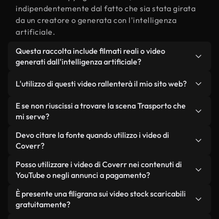
indipendentemente dal fatto che sia stata girata
da un creatore o generata con l'intelligenza
artificiale.
Questa raccolta include filmati reali o video
generati dall'intelligenza artificiale?
Entrambe. Si tratta di una libreria ibrida composta
L'utilizzo di questi video rallenterà il mio sito web?
da filmati reali, girati da persone, relativi a
Trasporto, e da video generati dall'intelligenza
Non se scegli le nostre versioni ottimizzate.
E se non riuscissi a trovare la scena Trasporto che
artificiale. Ogni video è chiaramente etichettato,
Offriamo formati leggeri e pronti per il web,
mi serve?
così saprai sempre cosa stai utilizzando.
progettati per l'utilizzo in background, che
Puoi crearne uno all'istante utilizzando Coverr AI
Devo citare la fonte quando utilizzo i video di
mantengono alta la qualità, riducono al minimo i
Studio. Ti basta descrivere la scena, ad esempio
Coverr?
tempi di caricamento e migliorano parametri
"Trasporto al tramonto", e lo Studio genererà in
come LCP.
Non è richiesto alcun riconoscimento dell'autore.
Posso utilizzare i video di Coverr nei contenuti di
pochi secondi un video personalizzato in
Tutti i video presenti nella nostra libreria sono
YouTube o negli annunci a pagamento?
conformità con i nostri standard di licenza.
esenti da diritti d'autore e possono essere utilizzati
Sì. Tutti i filmati di Coverr possono essere utilizzati
È presente una filigrana sui video stock scaricabili
senza citare il creatore, sebbene sia sempre
in video monetizzati su YouTube, promozioni sui
gratuitamente?
gradito.
social media e annunci pubblicitari per i clienti, a