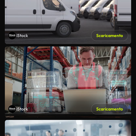
iStock
Scaricamento
iStock
Scaricamento