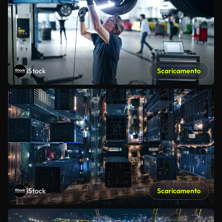
iStock
Scaricamento
iStock
Scaricamento