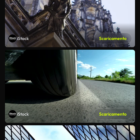
iStock
Scaricamento
iStock
Scaricamento