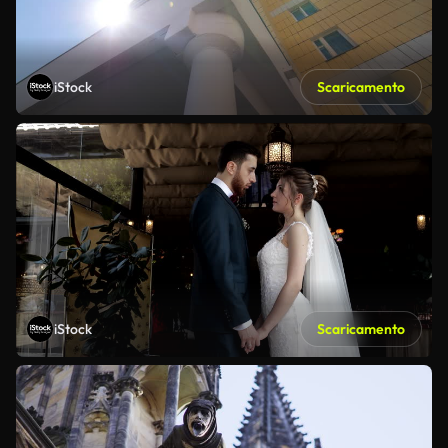
iStock
Scaricamento
iStock
Scaricamento