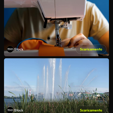
iStock
Scaricamento
iStock
Scaricamento