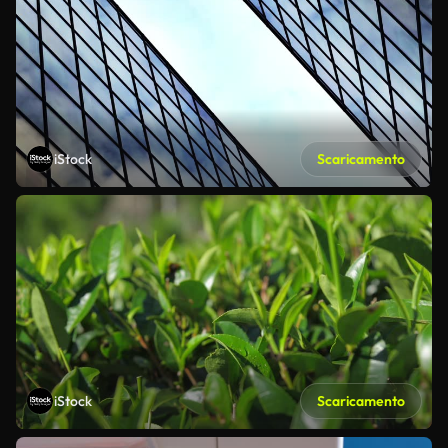
iStock
Scaricamento
iStock
Scaricamento