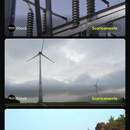
iStock
Scaricamento
iStock
Scaricamento