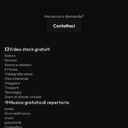
ridistribuito come contenuto stock non riprodotto.
mentre i contenuti premium includono filmati
esclusivi, risoluzione 4K e protezioni di licenza
Hai ancora domande?
estese.
Contattaci
Video stock gratuiti
Natura
Persone
Amore e relazioni
Il Fitness
Videografia aerea
Cibo e bevande
Viaggiare
Trasporti
Tecnologia
Zoom di sfondo virtuale
Musica gratuita di repertorio
sintesi
Drum elettronico
chiavi
pianoforte
Cinematica