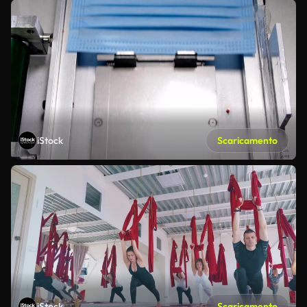
iStock
Scaricamento
iStock
Scaricamento