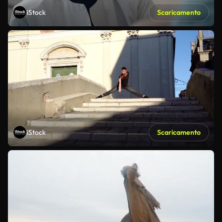
iStock
Scaricamento
iStock
Scaricamento