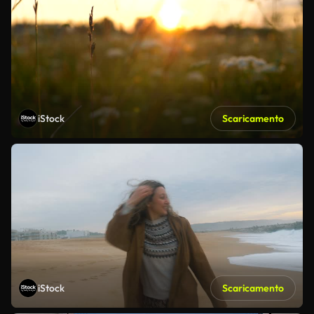
iStock
Scaricamento
iStock
Scaricamento