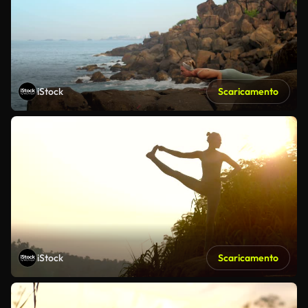
iStock
Scaricamento
iStock
Scaricamento