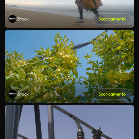
iStock
Scaricamento
iStock
Scaricamento