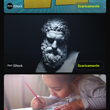
iStock
Scaricamento
iStock
Scaricamento