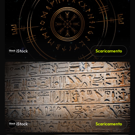
iStock
Scaricamento
iStock
Scaricamento