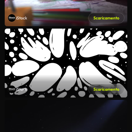
iStock
Scaricamento
iStock
Scaricamento