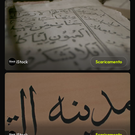
iStock
Scaricamento
iStock
Scaricamento