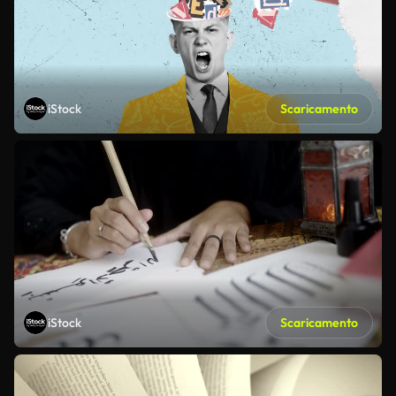
iStock
Scaricamento
iStock
Scaricamento