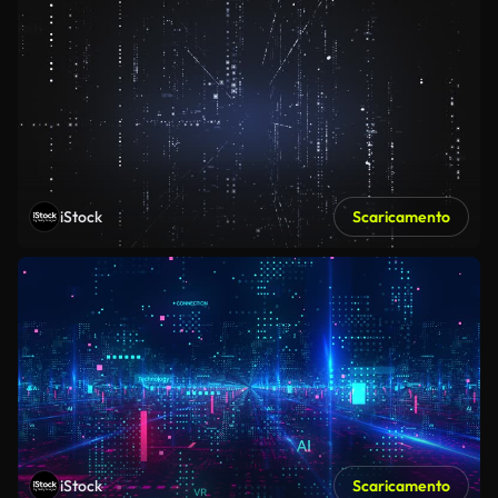
iStock
Scaricamento
iStock
Scaricamento