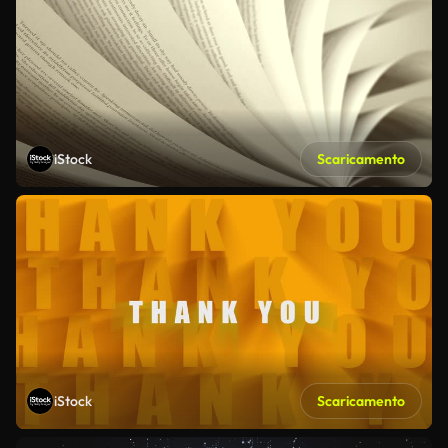
iStock
Scaricamento
iStock
Scaricamento