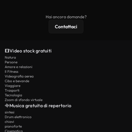
ridistribuito come contenuto stock non riprodotto.
mentre i contenuti premium includono filmati
esclusivi, risoluzione 4K e protezioni di licenza
Hai ancora domande?
estese.
Contattaci
Video stock gratuiti
Natura
Persone
Amore e relazioni
Il Fitness
Videografia aerea
Cibo e bevande
Viaggiare
Trasporti
Tecnologia
Zoom di sfondo virtuale
Musica gratuita di repertorio
sintesi
Drum elettronico
chiavi
pianoforte
Cinematica