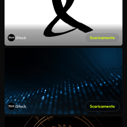
iStock
Scaricamento
iStock
Scaricamento