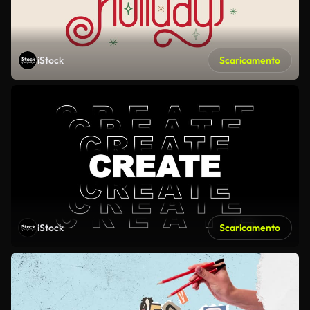
iStock
Scaricamento
iStock
Scaricamento