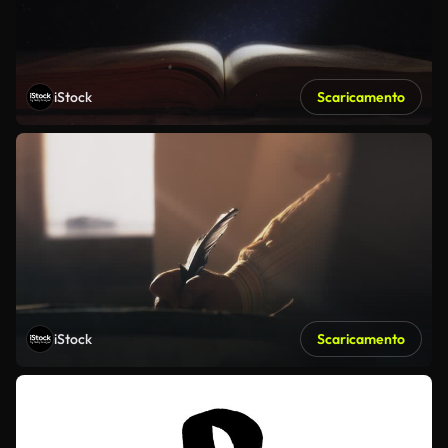
iStock
Scaricamento
iStock
Scaricamento