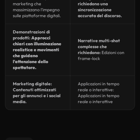
marketing che
richiedono una
massimizzano l’impegno
sincronizzazione
sulle piattaforme digitali.
accurata del discorso.
Demonstrazioni di
prodotti:
Approcci
Narrative multi-shot
chiari con illuminazione
complesse che
realistica e movimenti
richiedono:
Edizioni con
che guidano
frame-lock
l'attenzione dello
spettatore.
Marketing digitale:
Applicazioni in tempo
Contenuti ottimizzati
reale o interattive:
per gli annunci e i social
Applicazioni in tempo
media.
reale o interattive