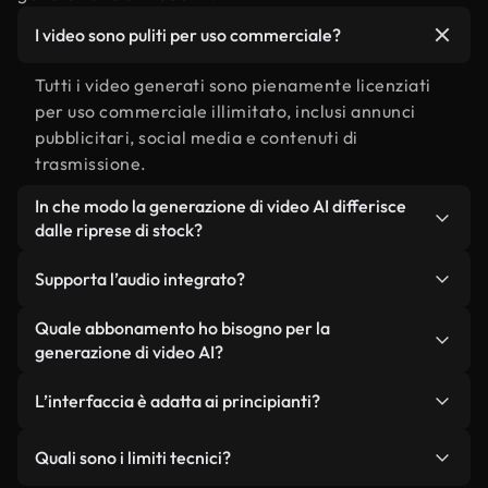
I video sono puliti per uso commerciale?
Tutti i video generati sono pienamente licenziati
per uso commerciale illimitato, inclusi annunci
pubblicitari, social media e contenuti di
trasmissione.
In che modo la generazione di video AI differisce
dalle riprese di stock?
L’intelligenza artificiale crea scene personalizzate
Supporta l’audio integrato?
adattate esattamente alla tua visione creativa, a
differenza di cercare attraverso le librerie di stock
Sì, Kling 3.0 4K può generare audio sincronizzato
Quale abbonamento ho bisogno per la
preesistenti. Offre flessibilità creativa illimitata e
che corrisponde naturalmente al movimento e
generazione di video AI?
contenuti unici, mai visti prima, senza vincoli di
all'atmosfera della tua scena.
La generazione di video AI è disponibile sui piani
licenza.
L’interfaccia è adatta ai principianti?
Plus, Pro e Ultimate. i membri Plus ottengono
limiti standard per i singoli creatori, i membri Pro
Assolutamente.La nostra interfaccia intuitiva non
Quali sono i limiti tecnici?
ricevono crediti aumentati per il lavoro
richiede competenze tecniche o esperienza