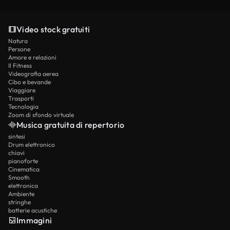
dell'agenzia e i membri Ultimate godono del
nell'editing video.Basta descrivere la tua visione in
Scene con estrema complessità o requisiti di fisica
trattamento prioritario e della capacità massima.
linguaggio naturale e lasciare che l'IA gestisca il
altamente specifici possono talvolta richiedere
lavoro tecnico.
Video stock gratuiti
tentativi di generazione multipla. Questo
Natura
rappresenta l'attuale stato dell'arte nella
Persone
tecnologia video AI. La stragrande maggioranza
Amore e relazioni
Il Fitness
delle scene funziona magnificamente al primo
Videografia aerea
tentativo con risultati professionali immediati.
Cibo e bevande
Viaggiare
Trasporti
Tecnologia
Zoom di sfondo virtuale
Musica gratuita di repertorio
sintesi
Drum elettronico
chiavi
pianoforte
Cinematica
Smooth
elettronica
Ambiente
stringhe
batterie acustiche
Immagini