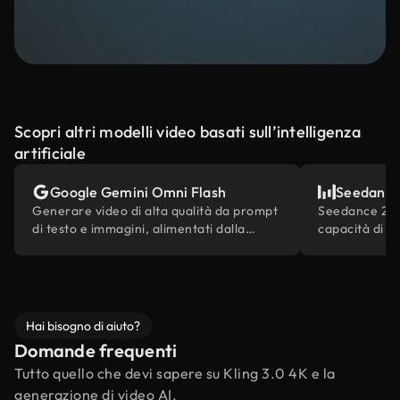
Scopri altri modelli video basati sull’intelligenza
artificiale
Google Gemini Omni Flash
Seedance
Generare video di alta qualità da prompt
Seedance 2.0 
di testo e immagini, alimentati dalla
capacità di r
conoscenza del mondo integrata di
contenuti mul
Gemini.
Hai bisogno di aiuto?
Domande frequenti
Tutto quello che devi sapere su Kling 3.0 4K e la
generazione di video AI.