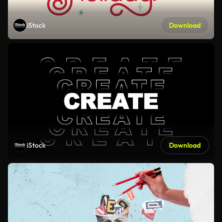
iStock
Download
iStock
Download