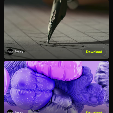
iStock
Download
iStock
Download