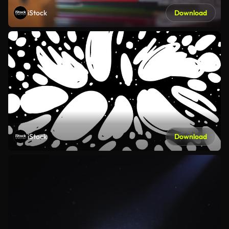
iStock
Download
iStock
Download