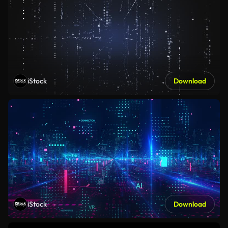
iStock
Download
iStock
Download