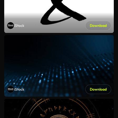
iStock
Download
iStock
Download