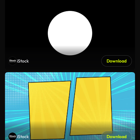
iStock
Download
iStock
Download