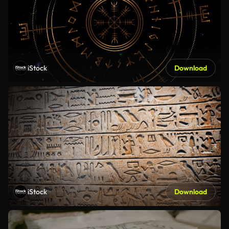
iStock
Download
iStock
Download