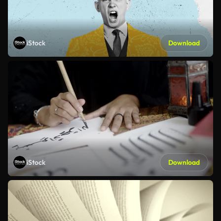
iStock
Download
iStock
Download