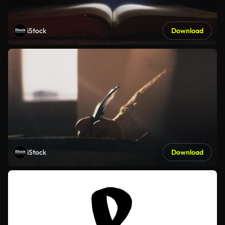
iStock
Download
iStock
Download