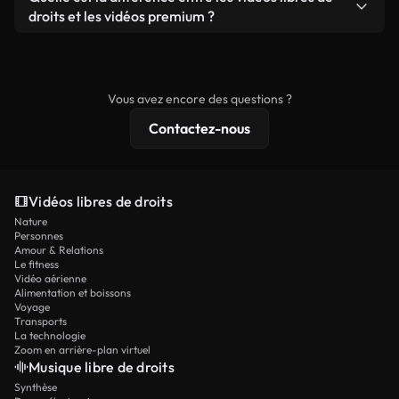
prêtes à l'emploi.
remixer nos vidéos. Assurez-vous simplement que
droits et les vidéos premium ?
le produit final respecte notre licence et ne soit
Les vidéos libres de droits incluent les droits
pas redistribué en tant que contenu libre de droits.
commerciaux, tandis que le contenu premium
comprend des séquences exclusives, une
Vous avez encore des questions ?
résolution 4K et des protections de licence
Contactez-nous
étendues.
Vidéos libres de droits
Nature
Personnes
Amour & Relations
Le fitness
Vidéo aérienne
Alimentation et boissons
Voyage
Transports
La technologie
Zoom en arrière-plan virtuel
Musique libre de droits
Synthèse