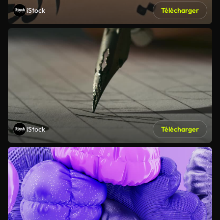
iStock
Télécharger
iStock
Télécharger