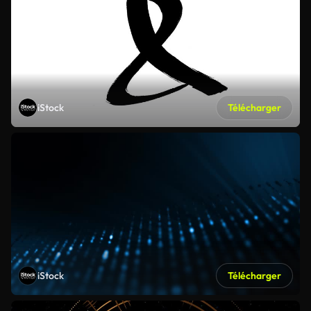
iStock
Télécharger
iStock
Télécharger