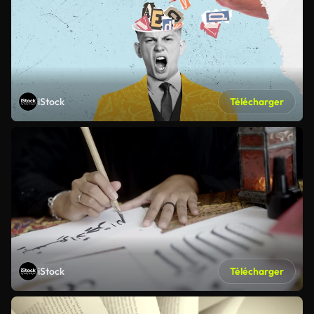
iStock
Télécharger
iStock
Télécharger