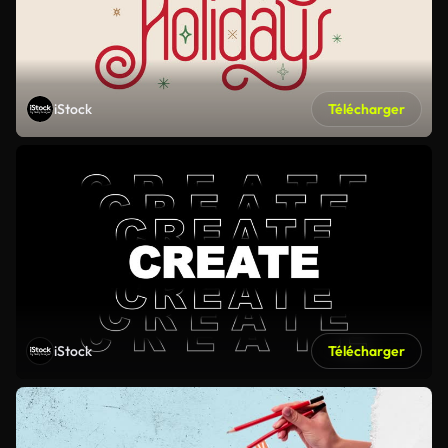
iStock
Télécharger
iStock
Télécharger