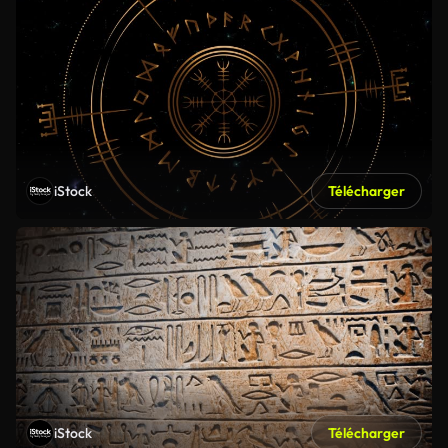
iStock
Télécharger
iStock
Télécharger