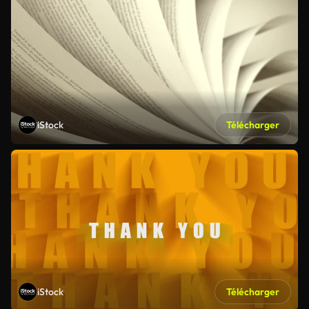
iStock
Télécharger
iStock
Télécharger