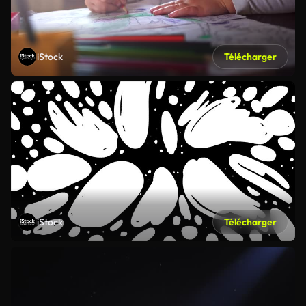
iStock
Télécharger
iStock
Télécharger