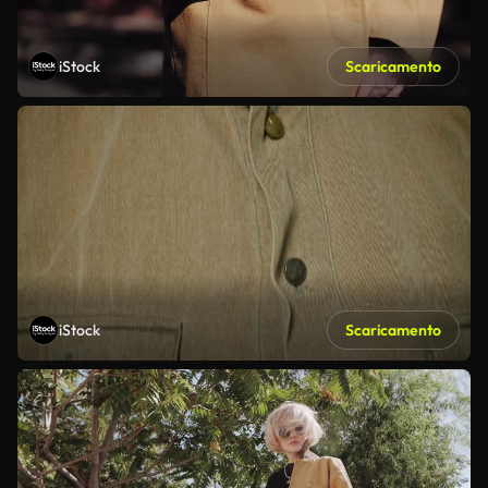
iStock
Scaricamento
iStock
Scaricamento