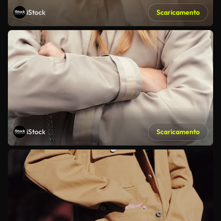
iStock
Scaricamento
iStock
Scaricamento