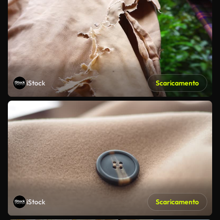
iStock
Scaricamento
iStock
Scaricamento