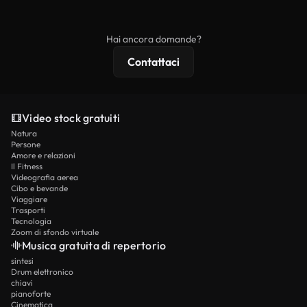
ridistribuito come contenuto stock non riprodotto.
mentre i contenuti premium includono filmati
esclusivi, risoluzione 4K e protezioni di licenza
Hai ancora domande?
estese.
Contattaci
Video stock gratuiti
Natura
Persone
Amore e relazioni
Il Fitness
Videografia aerea
Cibo e bevande
Viaggiare
Trasporti
Tecnologia
Zoom di sfondo virtuale
Musica gratuita di repertorio
sintesi
Drum elettronico
chiavi
pianoforte
Cinematica