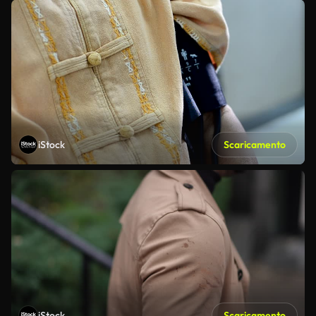
iStock
Scaricamento
iStock
Scaricamento