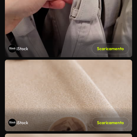
iStock
Scaricamento
iStock
Scaricamento