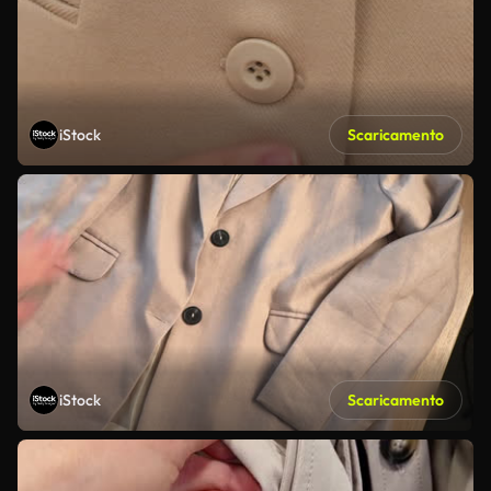
iStock
Scaricamento
iStock
Scaricamento