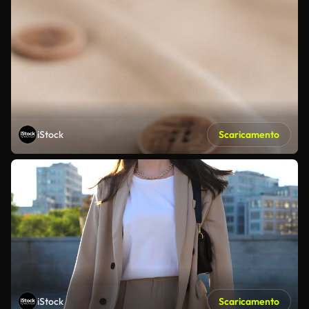
iStock
Scaricamento
iStock
Scaricamento