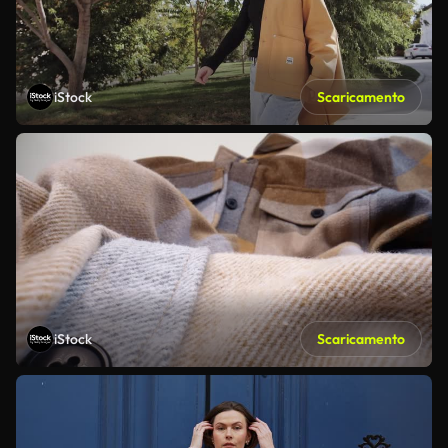
iStock
Scaricamento
iStock
Scaricamento