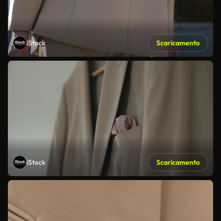
iStock
Scaricamento
iStock
Scaricamento