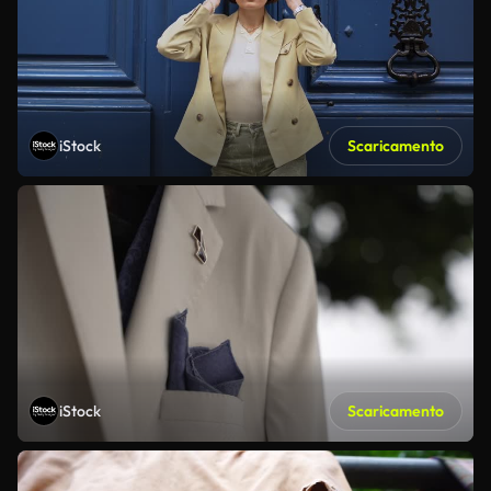
iStock
Scaricamento
iStock
Scaricamento