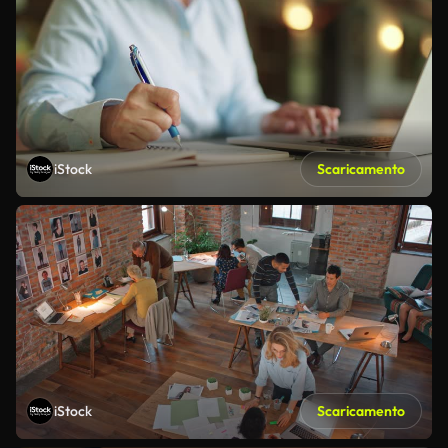
iStock
Scaricamento
iStock
Scaricamento