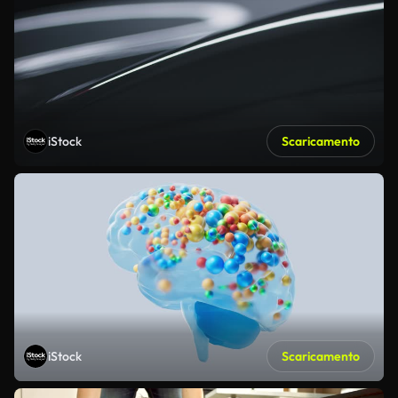
iStock
Scaricamento
iStock
Scaricamento