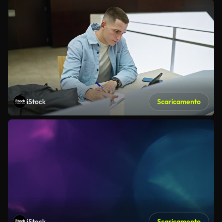
iStock
Scaricamento
iStock
Scaricamento