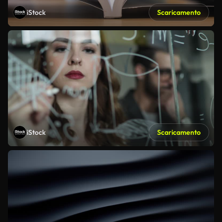
iStock
Scaricamento
iStock
Scaricamento