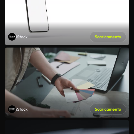
iStock
Scaricamento
iStock
Scaricamento