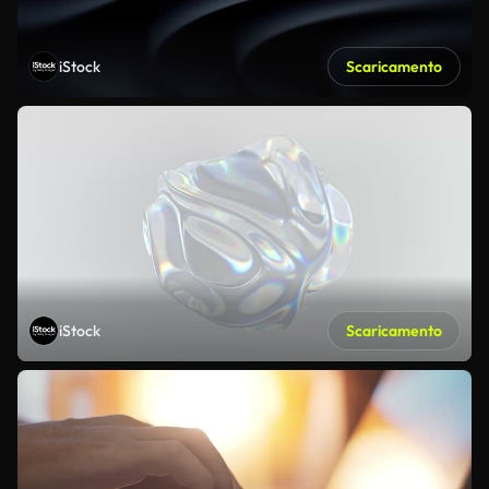
iStock
Scaricamento
iStock
Scaricamento