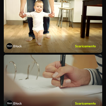
iStock
Scaricamento
iStock
Scaricamento