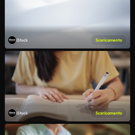
iStock
Scaricamento
iStock
Scaricamento