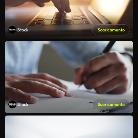
iStock
Scaricamento
iStock
Scaricamento