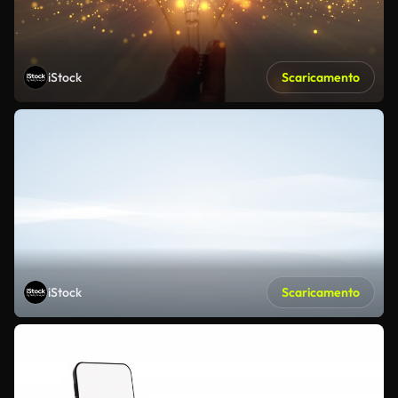
iStock
Scaricamento
iStock
Scaricamento