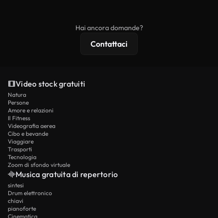
ridistribuito come contenuto stock non riprodotto.
mentre i contenuti premium includono filmati
esclusivi, risoluzione 4K e protezioni di licenza
Hai ancora domande?
estese.
Contattaci
Video stock gratuiti
Natura
Persone
Amore e relazioni
Il Fitness
Videografia aerea
Cibo e bevande
Viaggiare
Trasporti
Tecnologia
Zoom di sfondo virtuale
Musica gratuita di repertorio
sintesi
Drum elettronico
chiavi
pianoforte
Cinematica