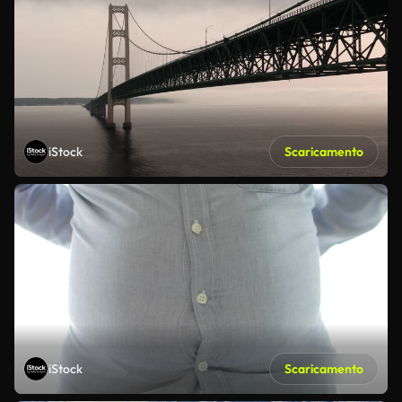
iStock
Scaricamento
iStock
Scaricamento