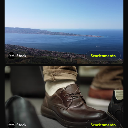
iStock
Scaricamento
iStock
Scaricamento