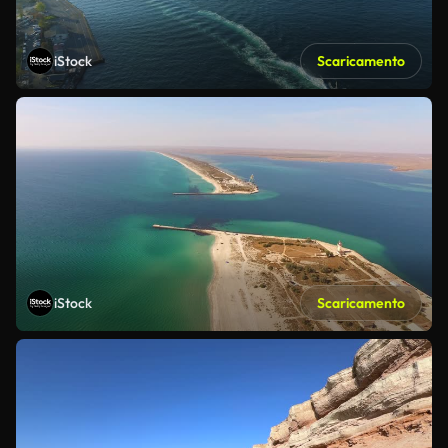
iStock
Scaricamento
iStock
Scaricamento