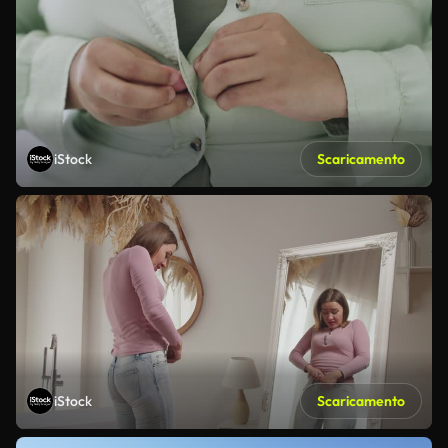
iStock
Scaricamento
iStock
Scaricamento