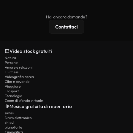
ridistribuito come contenuto stock non riprodotto.
mentre i contenuti premium includono filmati
esclusivi, risoluzione 4K e protezioni di licenza
Hai ancora domande?
estese.
Contattaci
Video stock gratuiti
Natura
Persone
Amore e relazioni
Il Fitness
Videografia aerea
Cibo e bevande
Viaggiare
Trasporti
Tecnologia
Zoom di sfondo virtuale
Musica gratuita di repertorio
sintesi
Drum elettronico
chiavi
pianoforte
Cinematica