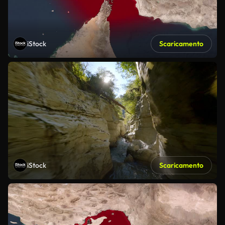
iStock
Scaricamento
iStock
Scaricamento