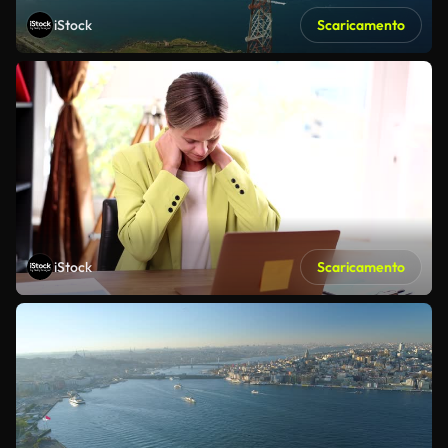
iStock
Scaricamento
iStock
Scaricamento