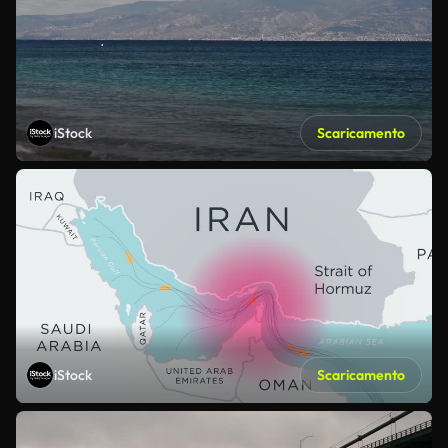
iStock
Scaricamento
iStock
Scaricamento