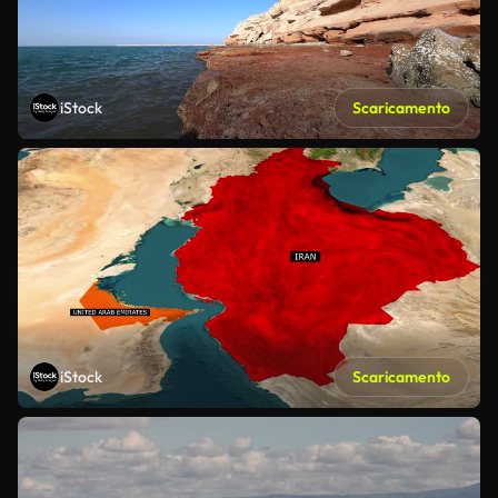
iStock
Scaricamento
iStock
Scaricamento