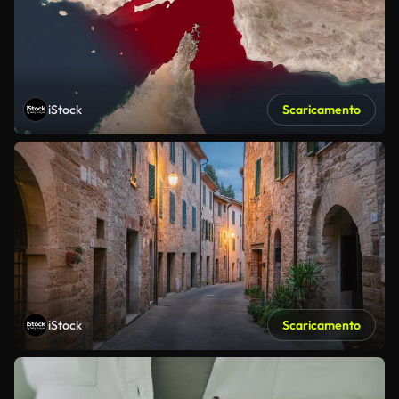
iStock
Scaricamento
iStock
Scaricamento