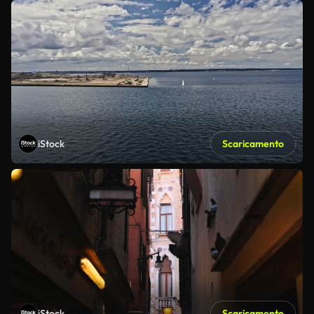
iStock
Scaricamento
iStock
Scaricamento