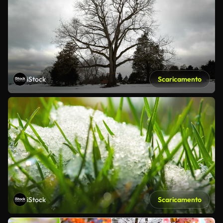
iStock
Scaricamento
iStock
Scaricamento