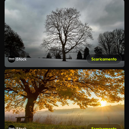
iStock
Scaricamento
iStock
Scaricamento