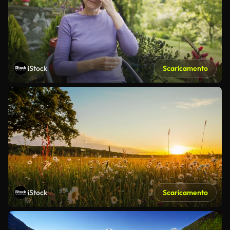
iStock
Scaricamento
iStock
Scaricamento