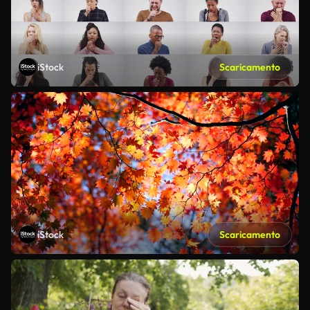
iStock
Scaricamento
iStock
Scaricamento