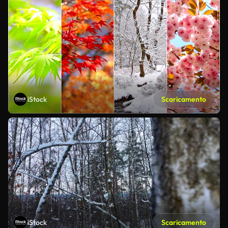
iStock
Scaricamento
iStock
Scaricamento