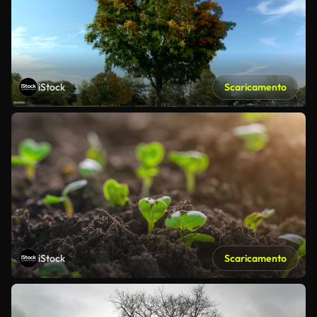
iStock
Scaricamento
iStock
Scaricamento