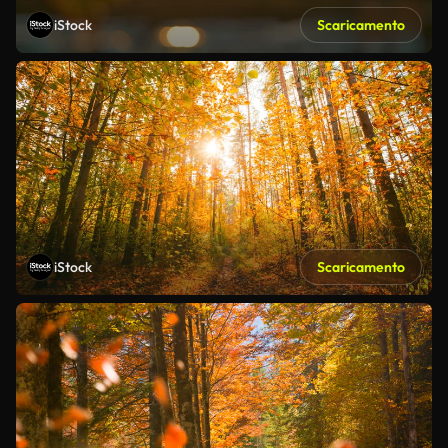
iStock
Scaricamento
iStock
Scaricamento