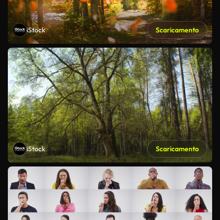
iStock
Scaricamento
iStock
Scaricamento