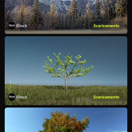
iStock
Scaricamento
iStock
Scaricamento