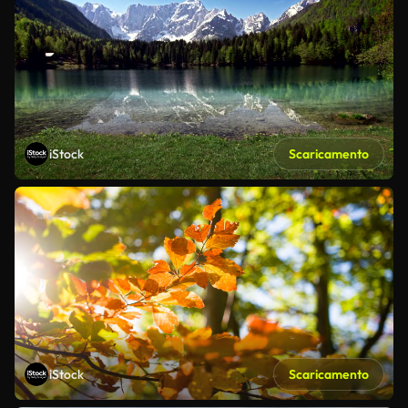
iStock
Scaricamento
iStock
Scaricamento