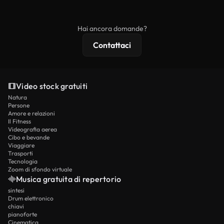
ridistribuito come contenuto stock non riprodotto.
mentre i contenuti premium includono filmati
esclusivi, risoluzione 4K e protezioni di licenza
Hai ancora domande?
estese.
Contattaci
Video stock gratuiti
Natura
Persone
Amore e relazioni
Il Fitness
Videografia aerea
Cibo e bevande
Viaggiare
Trasporti
Tecnologia
Zoom di sfondo virtuale
Musica gratuita di repertorio
sintesi
Drum elettronico
chiavi
pianoforte
Cinematica