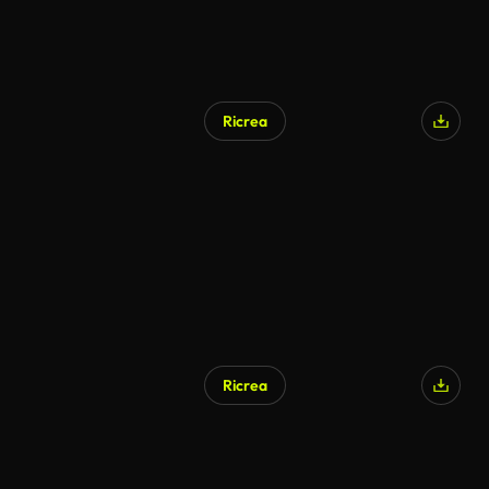
Ricrea
Ricrea