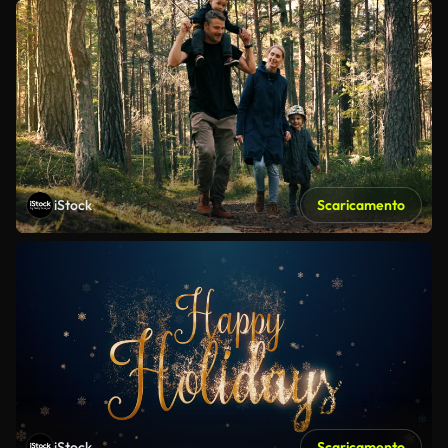
iStock
Scaricamento
iStock
Scaricamento