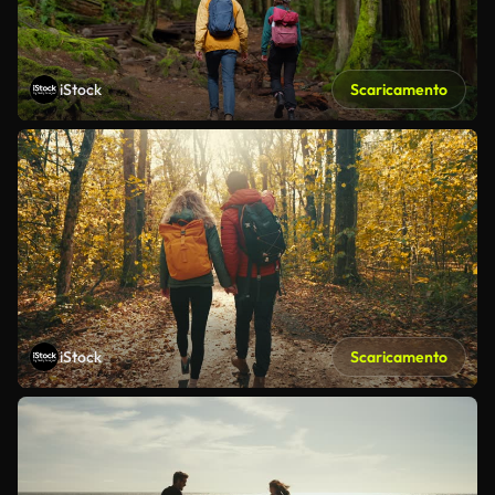
iStock
Scaricamento
iStock
Scaricamento