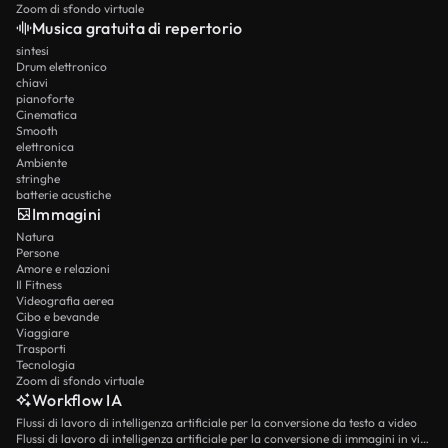
Zoom di sfondo virtuale
Musica gratuita di repertorio
sintesi
Drum elettronico
chiavi
pianoforte
Cinematica
Smooth
elettronica
Ambiente
stringhe
batterie acustiche
Immagini
Natura
Persone
Amore e relazioni
Il Fitness
Videografia aerea
Cibo e bevande
Viaggiare
Trasporti
Tecnologia
Zoom di sfondo virtuale
Workflow IA
Flussi di lavoro di intelligenza artificiale per la conversione da testo a video
Flussi di lavoro di intelligenza artificiale per la conversione di immagini in video