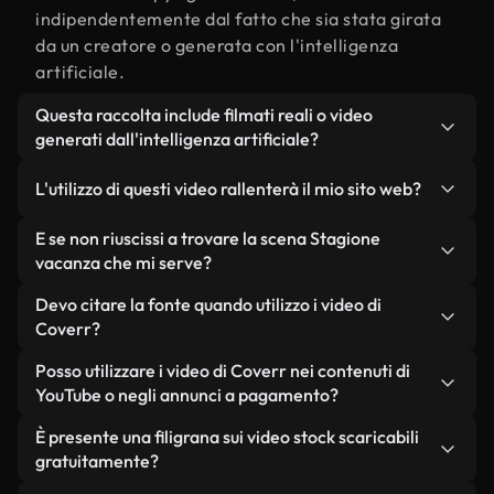
indipendentemente dal fatto che sia stata girata
da un creatore o generata con l'intelligenza
artificiale.
Questa raccolta include filmati reali o video
generati dall'intelligenza artificiale?
Entrambe. Si tratta di una libreria ibrida composta
L'utilizzo di questi video rallenterà il mio sito web?
da filmati reali, girati da persone, relativi a
Stagione vacanza, e da video generati
Non se scegli le nostre versioni ottimizzate.
E se non riuscissi a trovare la scena Stagione
dall'intelligenza artificiale. Ogni video è
Offriamo formati leggeri e pronti per il web,
vacanza che mi serve?
chiaramente etichettato, così saprai sempre cosa
progettati per l'utilizzo in background, che
Puoi crearne uno all'istante utilizzando Coverr AI
Devo citare la fonte quando utilizzo i video di
stai utilizzando.
mantengono alta la qualità, riducono al minimo i
Studio. Ti basta descrivere la scena, ad esempio
Coverr?
tempi di caricamento e migliorano parametri
"Stagione vacanza al tramonto", e lo Studio
come LCP.
Non è richiesto alcun riconoscimento dell'autore.
Posso utilizzare i video di Coverr nei contenuti di
genererà in pochi secondi un video personalizzato
Tutti i video presenti nella nostra libreria sono
YouTube o negli annunci a pagamento?
in conformità con i nostri standard di licenza.
esenti da diritti d'autore e possono essere utilizzati
Sì. Tutti i filmati di Coverr possono essere utilizzati
È presente una filigrana sui video stock scaricabili
senza citare il creatore, sebbene sia sempre
in video monetizzati su YouTube, promozioni sui
gratuitamente?
gradito.
social media e annunci pubblicitari per i clienti, a