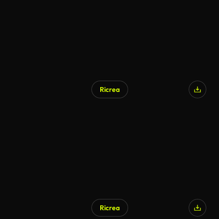
Ricrea
Ricrea