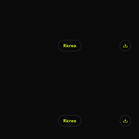
Ricrea
Ricrea