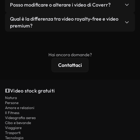
No. Nessuno dei nostri video gratuiti, siano essi
condizione che non si rivendano o ridistribuiscano
Posso modificare o alterare i video di Coverr?
reali o generati dall'intelligenza artificiale, include
i filmati stessi come prodotto a sé stante.
filigrane. Avrai a disposizione filmati puliti e pronti
Sì. Siete liberi di tagliare, ritagliare o remixare i
Qual è la differenza tra video royalty-free e video
all'uso.
nostri video. Assicuratevi solo che il prodotto
premium?
finale rispetti la nostra licenza e non venga
I video royalty-free includono i diritti commerciali,
ridistribuito come contenuto stock non riprodotto.
mentre i contenuti premium includono filmati
esclusivi, risoluzione 4K e protezioni di licenza
Hai ancora domande?
estese.
Contattaci
Video stock gratuiti
Natura
Persone
Amore e relazioni
Il Fitness
Videografia aerea
Cibo e bevande
Viaggiare
Trasporti
Tecnologia