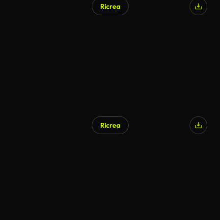
Ricrea
Ricrea