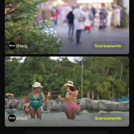
iStock
Scaricamento
iStock
Scaricamento