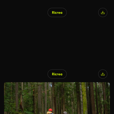
Ricrea
Ricrea