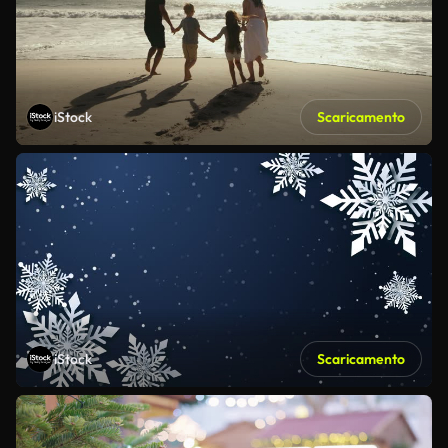
iStock
Scaricamento
iStock
Scaricamento