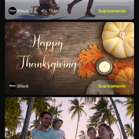
iStock
Scaricamento
iStock
Scaricamento