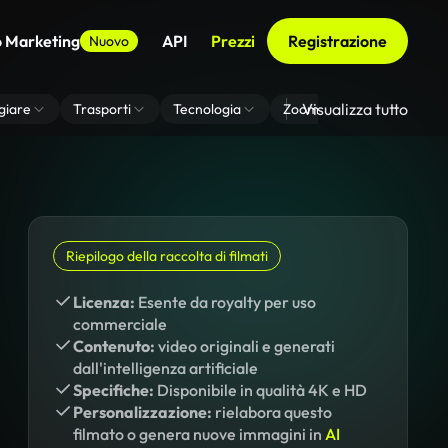
o Marketing
API
Prezzi
Registrazione
Nuovo
Visualizza tutto
giare
Trasporti
Tecnologia
Zoom Di Sfondo Virtuale
Riepilogo della raccolta di filmati
Licenza:
Esente da royalty per uso
commerciale
Contenuto:
video originali e generati
dall'intelligenza artificiale
Specifiche:
Disponibile in qualità 4K e HD
Personalizzazione:
rielabora questo
filmato o genera nuove immagini in
AI