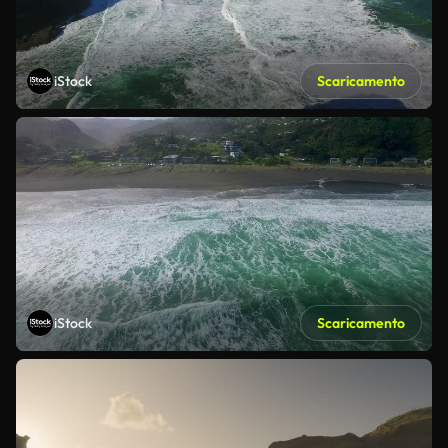
iStock
Scaricamento
iStock
Scaricamento