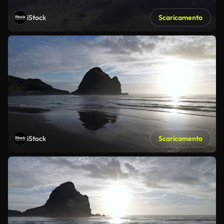
iStock
Scaricamento
iStock
Scaricamento