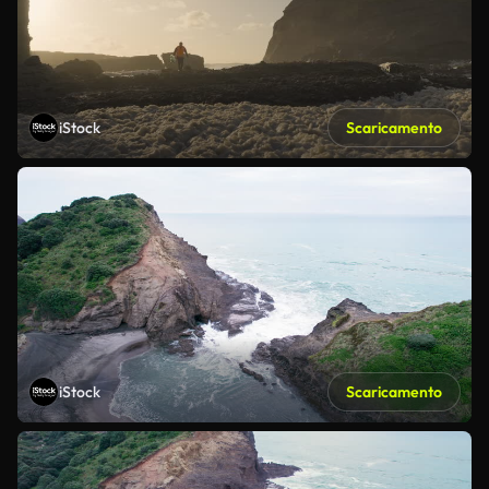
iStock
Scaricamento
iStock
Scaricamento