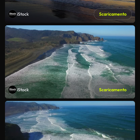
iStock
Scaricamento
iStock
Scaricamento