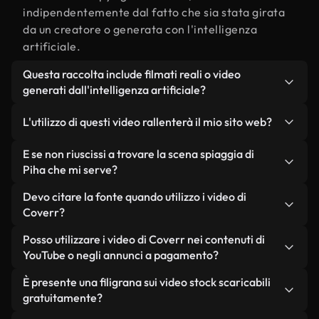
indipendentemente dal fatto che sia stata girata
da un creatore o generata con l'intelligenza
artificiale.
Questa raccolta include filmati reali o video
generati dall'intelligenza artificiale?
Entrambe. Si tratta di una libreria ibrida composta
L'utilizzo di questi video rallenterà il mio sito web?
da filmati reali, girati da persone, relativi a
spiaggia di Piha, e da video generati
Non se scegli le nostre versioni ottimizzate.
E se non riuscissi a trovare la scena spiaggia di
dall'intelligenza artificiale. Ogni video è
Offriamo formati leggeri e pronti per il web,
Piha che mi serve?
chiaramente etichettato, così saprai sempre cosa
progettati per l'utilizzo in background, che
Puoi crearne uno all'istante utilizzando Coverr AI
Devo citare la fonte quando utilizzo i video di
stai utilizzando.
mantengono alta la qualità, riducono al minimo i
Studio. Ti basta descrivere la scena, ad esempio
Coverr?
tempi di caricamento e migliorano parametri
"spiaggia di Piha al tramonto", e lo Studio genererà
come LCP.
Non è richiesto alcun riconoscimento dell'autore.
Posso utilizzare i video di Coverr nei contenuti di
in pochi secondi un video personalizzato in
Tutti i video presenti nella nostra libreria sono
YouTube o negli annunci a pagamento?
conformità con i nostri standard di licenza.
esenti da diritti d'autore e possono essere utilizzati
Sì. Tutti i filmati di Coverr possono essere utilizzati
È presente una filigrana sui video stock scaricabili
senza citare il creatore, sebbene sia sempre
in video monetizzati su YouTube, promozioni sui
gratuitamente?
gradito.
social media e annunci pubblicitari per i clienti, a