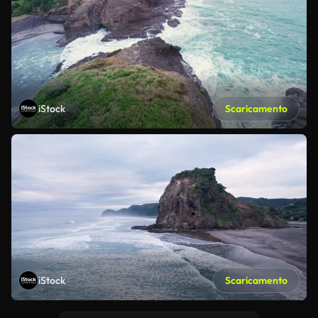
iStock
Scaricamento
iStock
Scaricamento