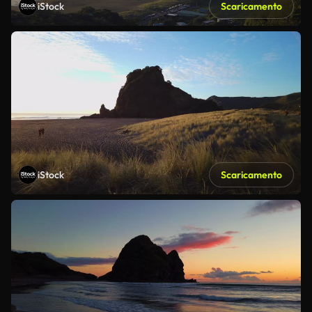
iStock
Scaricamento
iStock
Scaricamento