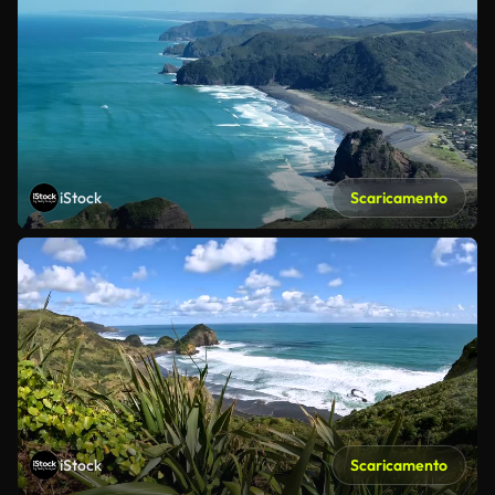
iStock
Scaricamento
iStock
Scaricamento