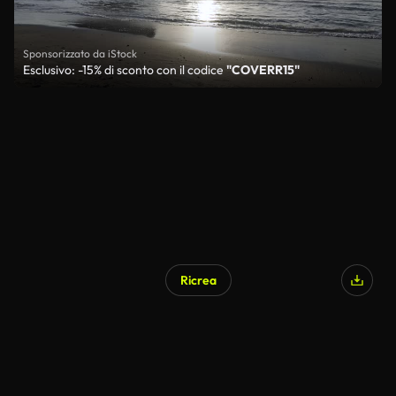
Sponsorizzato da iStock
Esclusivo: -15% di sconto con il codice
"COVERR15"
Ricrea