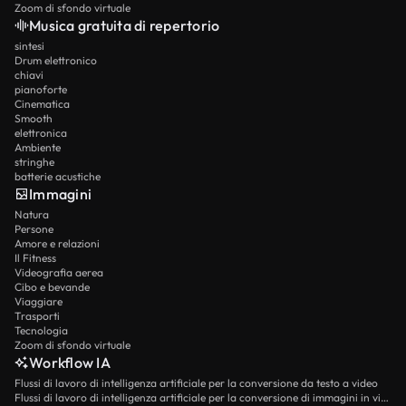
Zoom di sfondo virtuale
Musica gratuita di repertorio
sintesi
Drum elettronico
chiavi
pianoforte
Cinematica
Smooth
elettronica
Ambiente
stringhe
batterie acustiche
Immagini
Natura
Persone
Amore e relazioni
Il Fitness
Videografia aerea
Cibo e bevande
Viaggiare
Trasporti
Tecnologia
Zoom di sfondo virtuale
Workflow IA
Flussi di lavoro di intelligenza artificiale per la conversione da testo a video
Flussi di lavoro di intelligenza artificiale per la conversione di immagini in video