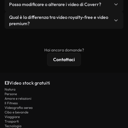
No. Nessuno dei nostri video gratuiti, siano essi
condizione che non si rivendano o ridistribuiscano
Posso modificare o alterare i video di Coverr?
reali o generati dall'intelligenza artificiale, include
i filmati stessi come prodotto a sé stante.
filigrane. Avrai a disposizione filmati puliti e pronti
Sì. Siete liberi di tagliare, ritagliare o remixare i
Qual è la differenza tra video royalty-free e video
all'uso.
nostri video. Assicuratevi solo che il prodotto
premium?
finale rispetti la nostra licenza e non venga
I video royalty-free includono i diritti commerciali,
ridistribuito come contenuto stock non riprodotto.
mentre i contenuti premium includono filmati
esclusivi, risoluzione 4K e protezioni di licenza
Hai ancora domande?
estese.
Contattaci
Video stock gratuiti
Natura
Persone
Amore e relazioni
Il Fitness
Videografia aerea
Cibo e bevande
Viaggiare
Trasporti
Tecnologia