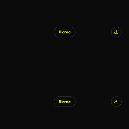
Ricrea
Ricrea