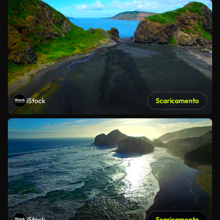
iStock
Scaricamento
iStock
Scaricamento