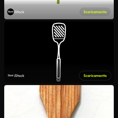
iStock
Scaricamento
iStock
Scaricamento