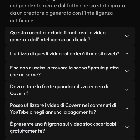
indipendentemente dal fatto che sia stata girata
da un creatore o generata con l'intelligenza
artificiale.
Questa raccolta include filmati reali o video
generati dall'intelligenza artificiale?
Entrambe. Si tratta di una libreria ibrida composta
L'utilizzo di questi video rallenterà il mio sito web?
da filmati reali, girati da persone, relativi a
Spatula piatta, e da video generati
Non se scegli le nostre versioni ottimizzate.
E se non riuscissi a trovare la scena Spatula piatta
dall'intelligenza artificiale. Ogni video è
Offriamo formati leggeri e pronti per il web,
che mi serve?
chiaramente etichettato, così saprai sempre cosa
progettati per l'utilizzo in background, che
Puoi crearne uno all'istante utilizzando Coverr AI
Devo citare la fonte quando utilizzo i video di
stai utilizzando.
mantengono alta la qualità, riducono al minimo i
Studio. Ti basta descrivere la scena, ad esempio
Coverr?
tempi di caricamento e migliorano parametri
"Spatula piatta al tramonto", e lo Studio genererà
come LCP.
Non è richiesto alcun riconoscimento dell'autore.
Posso utilizzare i video di Coverr nei contenuti di
in pochi secondi un video personalizzato in
Tutti i video presenti nella nostra libreria sono
YouTube o negli annunci a pagamento?
conformità con i nostri standard di licenza.
esenti da diritti d'autore e possono essere utilizzati
Sì. Tutti i filmati di Coverr possono essere utilizzati
È presente una filigrana sui video stock scaricabili
senza citare il creatore, sebbene sia sempre
in video monetizzati su YouTube, promozioni sui
gratuitamente?
gradito.
social media e annunci pubblicitari per i clienti, a