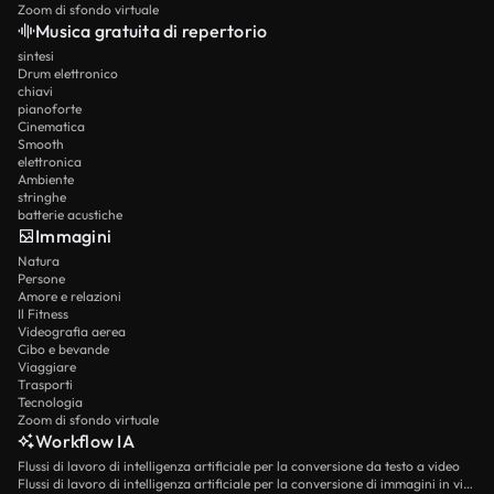
Zoom di sfondo virtuale
Musica gratuita di repertorio
sintesi
Drum elettronico
chiavi
pianoforte
Cinematica
Smooth
elettronica
Ambiente
stringhe
batterie acustiche
Immagini
Natura
Persone
Amore e relazioni
Il Fitness
Videografia aerea
Cibo e bevande
Viaggiare
Trasporti
Tecnologia
Zoom di sfondo virtuale
Workflow IA
Flussi di lavoro di intelligenza artificiale per la conversione da testo a video
Flussi di lavoro di intelligenza artificiale per la conversione di immagini in video