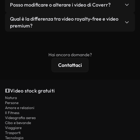
No. Nessuno dei nostri video gratuiti, siano essi
condizione che non si rivendano o ridistribuiscano
Posso modificare o alterare i video di Coverr?
reali o generati dall'intelligenza artificiale, include
i filmati stessi come prodotto a sé stante.
filigrane. Avrai a disposizione filmati puliti e pronti
Sì. Siete liberi di tagliare, ritagliare o remixare i
Qual è la differenza tra video royalty-free e video
all'uso.
nostri video. Assicuratevi solo che il prodotto
premium?
finale rispetti la nostra licenza e non venga
I video royalty-free includono i diritti commerciali,
ridistribuito come contenuto stock non riprodotto.
mentre i contenuti premium includono filmati
esclusivi, risoluzione 4K e protezioni di licenza
Hai ancora domande?
estese.
Contattaci
Video stock gratuiti
Natura
Persone
Amore e relazioni
Il Fitness
Videografia aerea
Cibo e bevande
Viaggiare
Trasporti
Tecnologia