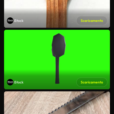
iStock
Scaricamento
iStock
Scaricamento