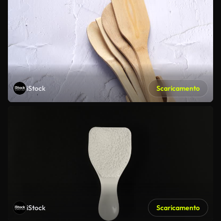
iStock
Scaricamento
iStock
Scaricamento