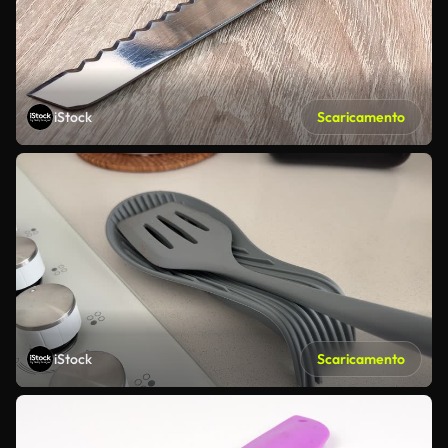
iStock
Scaricamento
iStock
Scaricamento