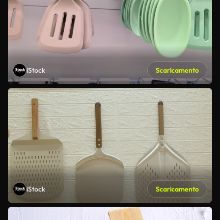
iStock
Scaricamento
iStock
Scaricamento