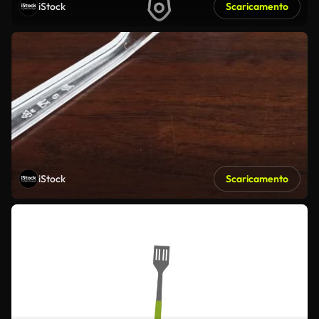
iStock
Scaricamento
iStock
Scaricamento