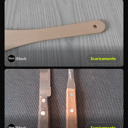
iStock
Scaricamento
iStock
Scaricamento