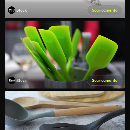
iStock
Scaricamento
iStock
Scaricamento