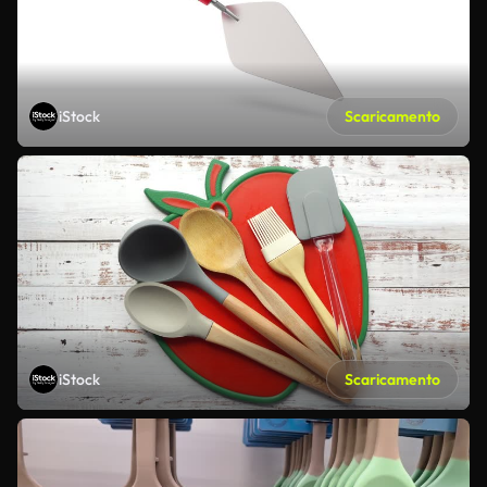
iStock
Scaricamento
iStock
Scaricamento