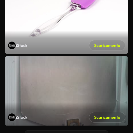
iStock
Scaricamento
iStock
Scaricamento