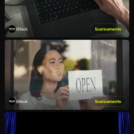
iStock
Scaricamento
iStock
Scaricamento