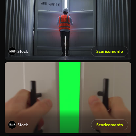
iStock
Scaricamento
iStock
Scaricamento