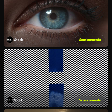
iStock
Scaricamento
iStock
Scaricamento