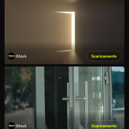
iStock
Scaricamento
iStock
Scaricamento