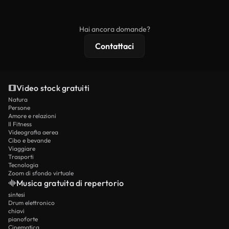
ridistribuito come contenuto stock non riprodotto.
mentre i contenuti premium includono filmati
esclusivi, risoluzione 4K e protezioni di licenza
Hai ancora domande?
estese.
Contattaci
Video stock gratuiti
Natura
Persone
Amore e relazioni
Il Fitness
Videografia aerea
Cibo e bevande
Viaggiare
Trasporti
Tecnologia
Zoom di sfondo virtuale
Musica gratuita di repertorio
sintesi
Drum elettronico
chiavi
pianoforte
Cinematica