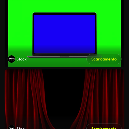
iStock
Scaricamento
iStock
Scaricamento