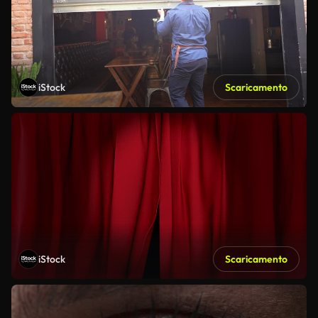
iStock
Scaricamento
iStock
Scaricamento