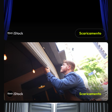
iStock
Scaricamento
iStock
Scaricamento