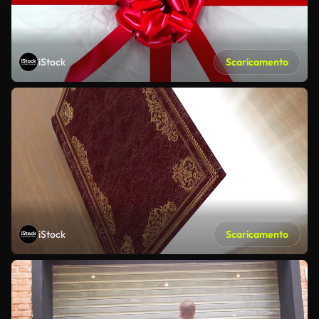
iStock
Scaricamento
iStock
Scaricamento