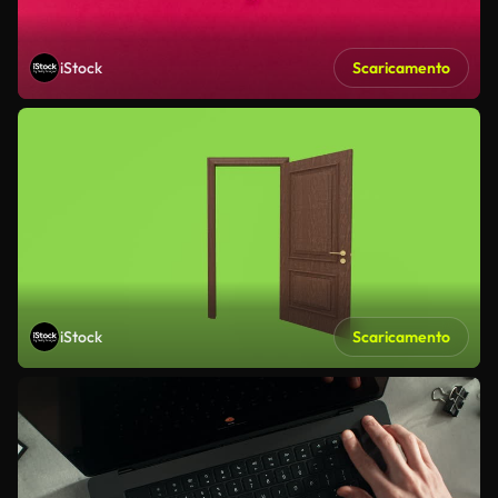
iStock
Scaricamento
iStock
Scaricamento