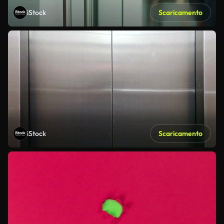
iStock
Scaricamento
iStock
Scaricamento