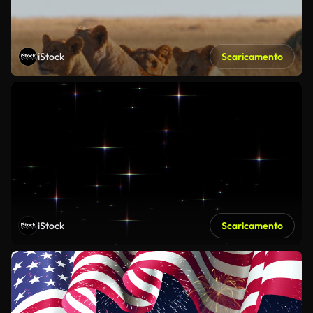
iStock
Scaricamento
iStock
Scaricamento