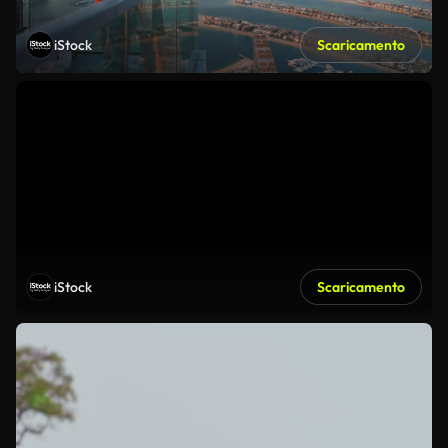
iStock
Scaricamento
iStock
Scaricamento