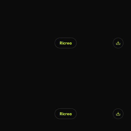
Ricrea
Ricrea