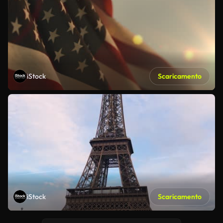
iStock
Scaricamento
iStock
Scaricamento