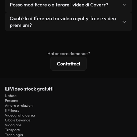
No. Nessuno dei nostri video gratuiti, siano essi
condizione che non si rivendano o ridistribuiscano
Posso modificare o alterare i video di Coverr?
reali o generati dall'intelligenza artificiale, include
i filmati stessi come prodotto a sé stante.
filigrane. Avrai a disposizione filmati puliti e pronti
Sì. Siete liberi di tagliare, ritagliare o remixare i
Qual è la differenza tra video royalty-free e video
all'uso.
nostri video. Assicuratevi solo che il prodotto
premium?
finale rispetti la nostra licenza e non venga
I video royalty-free includono i diritti commerciali,
ridistribuito come contenuto stock non riprodotto.
mentre i contenuti premium includono filmati
esclusivi, risoluzione 4K e protezioni di licenza
Hai ancora domande?
estese.
Contattaci
Video stock gratuiti
Natura
Persone
Amore e relazioni
Il Fitness
Videografia aerea
Cibo e bevande
Viaggiare
Trasporti
Tecnologia