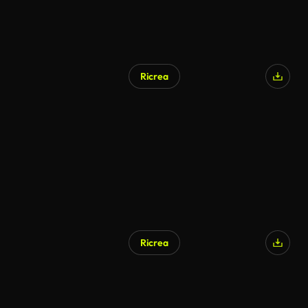
Ricrea
Ricrea