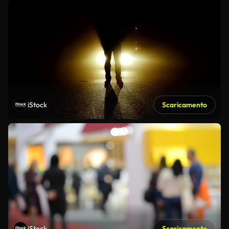
iStock
Scaricamento
iStock
Scaricamento