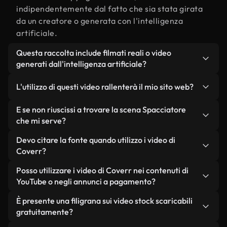
indipendentemente dal fatto che sia stata girata
da un creatore o generata con l'intelligenza
artificiale.
Questa raccolta include filmati reali o video
generati dall'intelligenza artificiale?
Entrambe. Si tratta di una libreria ibrida composta
L'utilizzo di questi video rallenterà il mio sito web?
da filmati reali, girati da persone, relativi a
Spacciatore, e da video generati dall'intelligenza
Non se scegli le nostre versioni ottimizzate.
E se non riuscissi a trovare la scena Spacciatore
artificiale. Ogni video è chiaramente etichettato,
Offriamo formati leggeri e pronti per il web,
che mi serve?
così saprai sempre cosa stai utilizzando.
progettati per l'utilizzo in background, che
Puoi crearne uno all'istante utilizzando Coverr AI
Devo citare la fonte quando utilizzo i video di
mantengono alta la qualità, riducono al minimo i
Studio. Ti basta descrivere la scena, ad esempio
Coverr?
tempi di caricamento e migliorano parametri
"Spacciatore al tramonto", e lo Studio genererà in
come LCP.
Non è richiesto alcun riconoscimento dell'autore.
Posso utilizzare i video di Coverr nei contenuti di
pochi secondi un video personalizzato in
Tutti i video presenti nella nostra libreria sono
YouTube o negli annunci a pagamento?
conformità con i nostri standard di licenza.
esenti da diritti d'autore e possono essere utilizzati
Sì. Tutti i filmati di Coverr possono essere utilizzati
È presente una filigrana sui video stock scaricabili
senza citare il creatore, sebbene sia sempre
in video monetizzati su YouTube, promozioni sui
gratuitamente?
gradito.
social media e annunci pubblicitari per i clienti, a