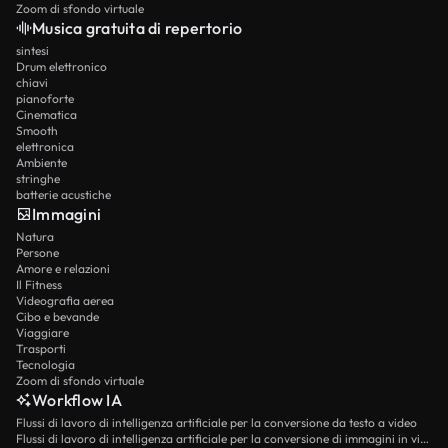
Zoom di sfondo virtuale
Musica gratuita di repertorio
sintesi
Drum elettronico
chiavi
pianoforte
Cinematica
Smooth
elettronica
Ambiente
stringhe
batterie acustiche
Immagini
Natura
Persone
Amore e relazioni
Il Fitness
Videografia aerea
Cibo e bevande
Viaggiare
Trasporti
Tecnologia
Zoom di sfondo virtuale
Workflow IA
Flussi di lavoro di intelligenza artificiale per la conversione da testo a video
Flussi di lavoro di intelligenza artificiale per la conversione di immagini in video