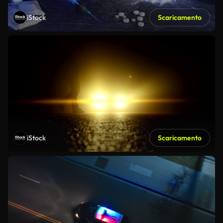
iStock
Scaricamento
iStock
Scaricamento