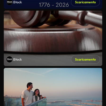
iStock
Scaricamento
iStock
Scaricamento