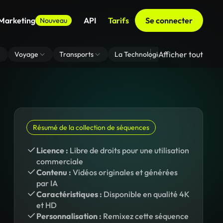
 Marketing
API
Tarifs
Se connecter
Nouveau
Afficher tout
Voyage
Transports
La Technologie
Zoom En Arri
Résumé de la collection de séquences
Licence :
Libre de droits pour une utilisation
commerciale
Contenu :
Vidéos originales et générées
par IA
Caractéristiques :
Disponible en qualité 4K
et HD
Personnalisation :
Remixez cette séquence