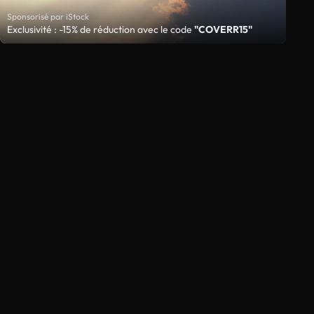
Sponsorisé par iStock
Exclusivité : -15% de réduction avec le code
"COVERR15"