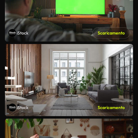
iStock
Scaricamento
iStock
Scaricamento