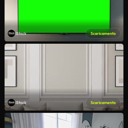
iStock
Scaricamento
iStock
Scaricamento