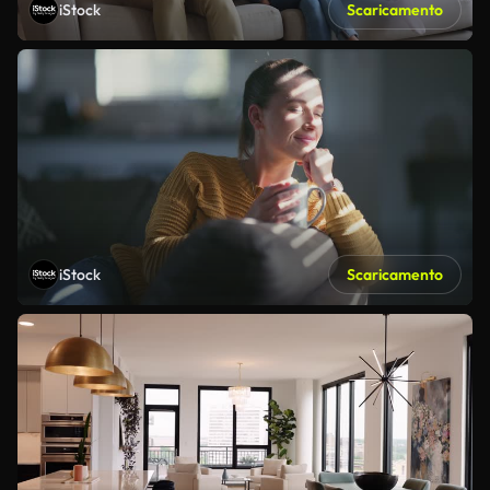
iStock
Scaricamento
iStock
Scaricamento