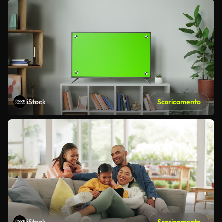
iStock
Scaricamento
iStock
Scaricamento