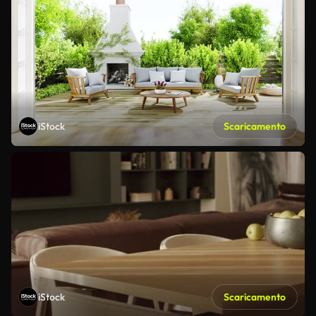
iStock
Scaricamento
iStock
Scaricamento