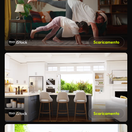
iStock
Scaricamento
iStock
Scaricamento