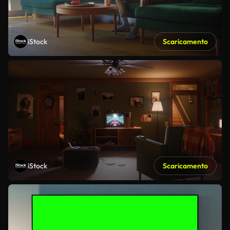
iStock
Scaricamento
iStock
Scaricamento