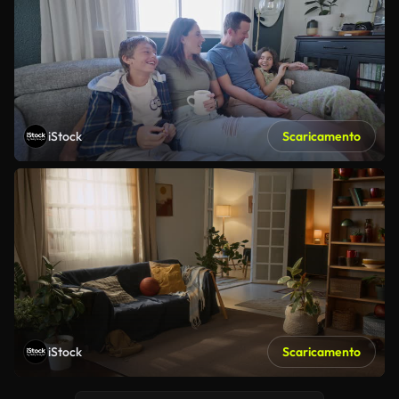
iStock
Scaricamento
iStock
Scaricamento