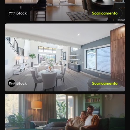
iStock
Scaricamento
iStock
Scaricamento