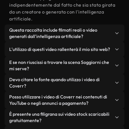
indipendentemente dal fatto che sia stata girata
da un creatore o generata con l'intelligenza
artificiale.
Questa raccolta include filmati reali o video
generati dall'intelligenza artificiale?
Entrambe. Si tratta di una libreria ibrida composta
L'utilizzo di questi video rallenterà il mio sito web?
da filmati reali, girati da persone, relativi a
Soggiorni, e da video generati dall'intelligenza
Non se scegli le nostre versioni ottimizzate.
E se non riuscissi a trovare la scena Soggiorni che
artificiale. Ogni video è chiaramente etichettato,
Offriamo formati leggeri e pronti per il web,
mi serve?
così saprai sempre cosa stai utilizzando.
progettati per l'utilizzo in background, che
Puoi crearne uno all'istante utilizzando Coverr AI
Devo citare la fonte quando utilizzo i video di
mantengono alta la qualità, riducono al minimo i
Studio. Ti basta descrivere la scena, ad esempio
Coverr?
tempi di caricamento e migliorano parametri
"Soggiorni al tramonto", e lo Studio genererà in
come LCP.
Non è richiesto alcun riconoscimento dell'autore.
Posso utilizzare i video di Coverr nei contenuti di
pochi secondi un video personalizzato in
Tutti i video presenti nella nostra libreria sono
YouTube o negli annunci a pagamento?
conformità con i nostri standard di licenza.
esenti da diritti d'autore e possono essere utilizzati
Sì. Tutti i filmati di Coverr possono essere utilizzati
È presente una filigrana sui video stock scaricabili
senza citare il creatore, sebbene sia sempre
in video monetizzati su YouTube, promozioni sui
gratuitamente?
gradito.
social media e annunci pubblicitari per i clienti, a