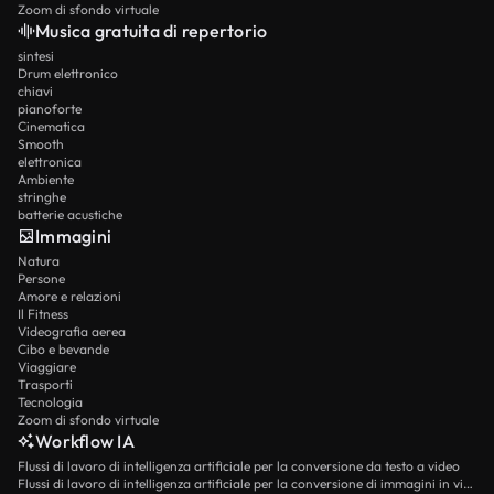
Zoom di sfondo virtuale
Musica gratuita di repertorio
sintesi
Drum elettronico
chiavi
pianoforte
Cinematica
Smooth
elettronica
Ambiente
stringhe
batterie acustiche
Immagini
Natura
Persone
Amore e relazioni
Il Fitness
Videografia aerea
Cibo e bevande
Viaggiare
Trasporti
Tecnologia
Zoom di sfondo virtuale
Workflow IA
Flussi di lavoro di intelligenza artificiale per la conversione da testo a video
Flussi di lavoro di intelligenza artificiale per la conversione di immagini in video