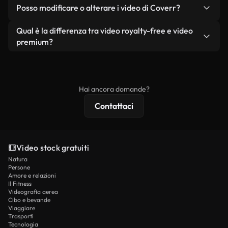
No. Nessuno dei nostri video gratuiti, siano essi
condizione che non si rivendano o ridistribuiscano
Posso modificare o alterare i video di Coverr?
reali o generati dall'intelligenza artificiale, include
i filmati stessi come prodotto a sé stante.
filigrane. Avrai a disposizione filmati puliti e pronti
Sì. Siete liberi di tagliare, ritagliare o remixare i
Qual è la differenza tra video royalty-free e video
all'uso.
nostri video. Assicuratevi solo che il prodotto
premium?
finale rispetti la nostra licenza e non venga
I video royalty-free includono i diritti commerciali,
ridistribuito come contenuto stock non riprodotto.
mentre i contenuti premium includono filmati
esclusivi, risoluzione 4K e protezioni di licenza
Hai ancora domande?
estese.
Contattaci
Video stock gratuiti
Natura
Persone
Amore e relazioni
Il Fitness
Videografia aerea
Cibo e bevande
Viaggiare
Trasporti
Tecnologia