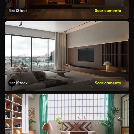
iStock
Scaricamento
iStock
Scaricamento