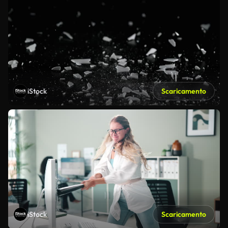
iStock
Scaricamento
iStock
Scaricamento