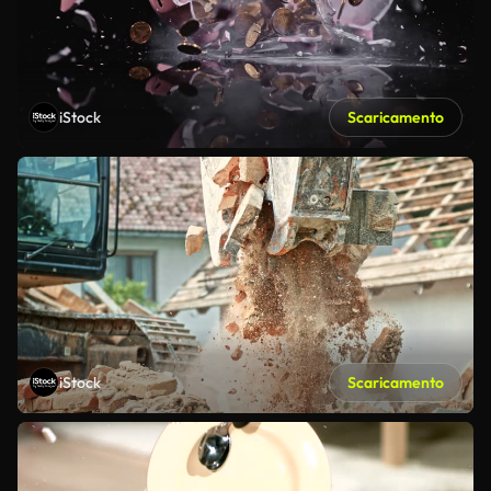
iStock
Scaricamento
iStock
Scaricamento