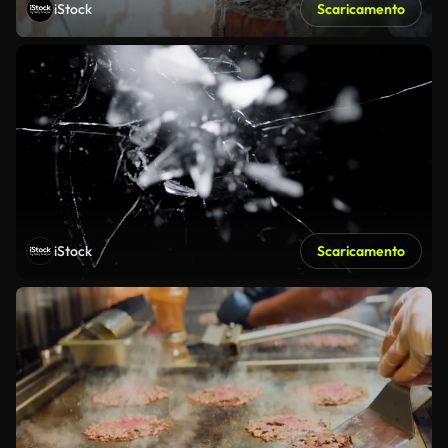
iStock
Scaricamento
iStock
Scaricamento