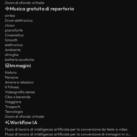
Zoom di sfondo virtuale
Musica gratuita di repertorio
sintesi
Drum elettronico
chiavi
pianoforte
Cinematica
Smooth
elettronica
Ambiente
stringhe
batterie acustiche
Immagini
Natura
Persone
Amore e relazioni
Il Fitness
Videografia aerea
Cibo e bevande
Viaggiare
Trasporti
Tecnologia
Zoom di sfondo virtuale
Workflow IA
Flussi di lavoro di intelligenza artificiale per la conversione da testo a video
Flussi di lavoro di intelligenza artificiale per la conversione di immagini in video