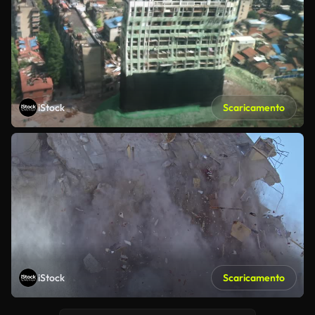
iStock
Scaricamento
iStock
Scaricamento