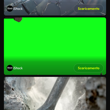
iStock
Scaricamento
iStock
Scaricamento