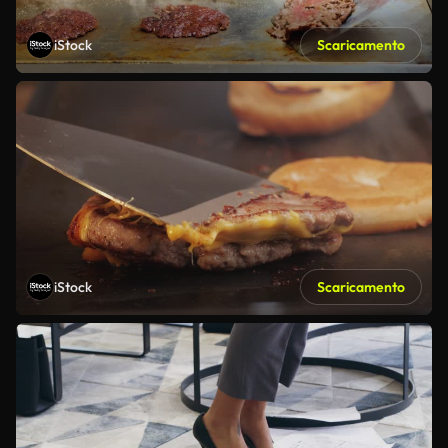
iStock
Scaricamento
iStock
Scaricamento