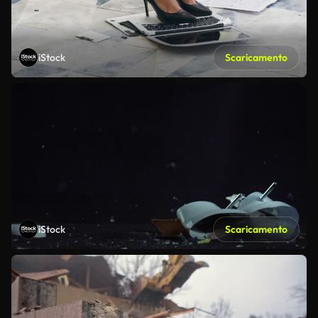
iStock
Scaricamento
iStock
Scaricamento