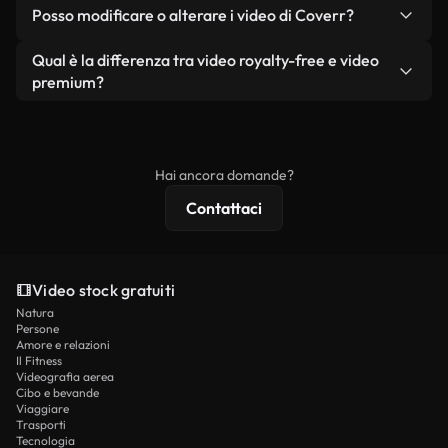
No. Nessuno dei nostri video gratuiti, siano essi
condizione che non si rivendano o ridistribuiscano
Posso modificare o alterare i video di Coverr?
reali o generati dall'intelligenza artificiale, include
i filmati stessi come prodotto a sé stante.
filigrane. Avrai a disposizione filmati puliti e pronti
Sì. Siete liberi di tagliare, ritagliare o remixare i
Qual è la differenza tra video royalty-free e video
all'uso.
nostri video. Assicuratevi solo che il prodotto
premium?
finale rispetti la nostra licenza e non venga
I video royalty-free includono i diritti commerciali,
ridistribuito come contenuto stock non riprodotto.
mentre i contenuti premium includono filmati
esclusivi, risoluzione 4K e protezioni di licenza
Hai ancora domande?
estese.
Contattaci
Video stock gratuiti
Natura
Persone
Amore e relazioni
Il Fitness
Videografia aerea
Cibo e bevande
Viaggiare
Trasporti
Tecnologia