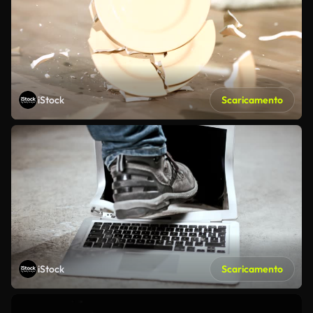
iStock
Scaricamento
iStock
Scaricamento