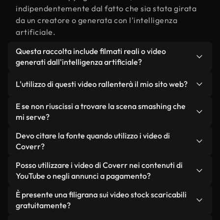
indipendentemente dal fatto che sia stata girata
da un creatore o generata con l'intelligenza
artificiale.
Questa raccolta include filmati reali o video
generati dall'intelligenza artificiale?
Entrambe. Si tratta di una libreria ibrida composta
L'utilizzo di questi video rallenterà il mio sito web?
da filmati reali, girati da persone, relativi a
smashing, e da video generati dall'intelligenza
Non se scegli le nostre versioni ottimizzate.
E se non riuscissi a trovare la scena smashing che
artificiale. Ogni video è chiaramente etichettato,
Offriamo formati leggeri e pronti per il web,
mi serve?
così saprai sempre cosa stai utilizzando.
progettati per l'utilizzo in background, che
Puoi crearne uno all'istante utilizzando Coverr AI
Devo citare la fonte quando utilizzo i video di
mantengono alta la qualità, riducono al minimo i
Studio. Ti basta descrivere la scena, ad esempio
Coverr?
tempi di caricamento e migliorano parametri
"smashing al tramonto", e lo Studio genererà in
come LCP.
Non è richiesto alcun riconoscimento dell'autore.
Posso utilizzare i video di Coverr nei contenuti di
pochi secondi un video personalizzato in
Tutti i video presenti nella nostra libreria sono
YouTube o negli annunci a pagamento?
conformità con i nostri standard di licenza.
esenti da diritti d'autore e possono essere utilizzati
Sì. Tutti i filmati di Coverr possono essere utilizzati
È presente una filigrana sui video stock scaricabili
senza citare il creatore, sebbene sia sempre
in video monetizzati su YouTube, promozioni sui
gratuitamente?
gradito.
social media e annunci pubblicitari per i clienti, a