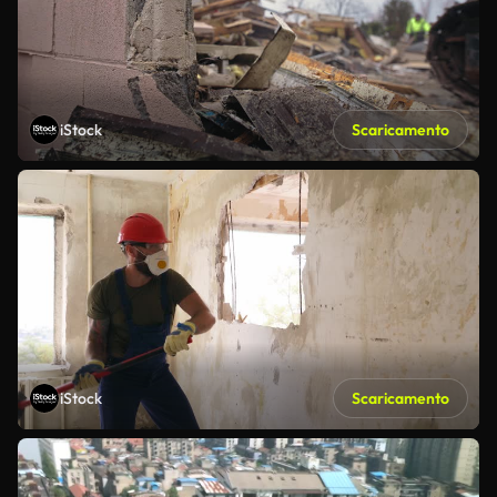
iStock
Scaricamento
iStock
Scaricamento