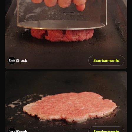
iStock
Scaricamento
iStock
Scaricamento