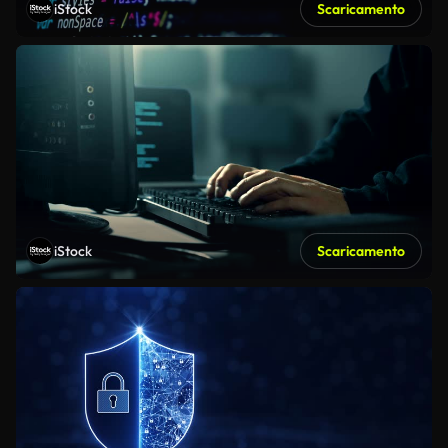
iStock
Scaricamento
iStock
Scaricamento