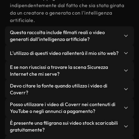
indipendentemente dal fatto che sia stata girata
da un creatore o generata con l'intelligenza
artificiale.
Questa raccolta include filmati reali o video
generati dall'intelligenza artificiale?
Entrambe. Si tratta di una libreria ibrida composta
L'utilizzo di questi video rallenterà il mio sito web?
da filmati reali, girati da persone, relativi a
Sicurezza Internet, e da video generati
Non se scegli le nostre versioni ottimizzate.
E se non riuscissi a trovare la scena Sicurezza
dall'intelligenza artificiale. Ogni video è
Offriamo formati leggeri e pronti per il web,
Internet che mi serve?
chiaramente etichettato, così saprai sempre cosa
progettati per l'utilizzo in background, che
Puoi crearne uno all'istante utilizzando Coverr AI
Devo citare la fonte quando utilizzo i video di
stai utilizzando.
mantengono alta la qualità, riducono al minimo i
Studio. Ti basta descrivere la scena, ad esempio
Coverr?
tempi di caricamento e migliorano parametri
"Sicurezza Internet al tramonto", e lo Studio
come LCP.
Non è richiesto alcun riconoscimento dell'autore.
Posso utilizzare i video di Coverr nei contenuti di
genererà in pochi secondi un video personalizzato
Tutti i video presenti nella nostra libreria sono
YouTube o negli annunci a pagamento?
in conformità con i nostri standard di licenza.
esenti da diritti d'autore e possono essere utilizzati
Sì. Tutti i filmati di Coverr possono essere utilizzati
È presente una filigrana sui video stock scaricabili
senza citare il creatore, sebbene sia sempre
in video monetizzati su YouTube, promozioni sui
gratuitamente?
gradito.
social media e annunci pubblicitari per i clienti, a