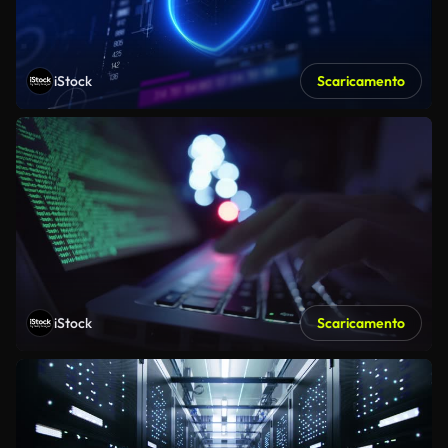
iStock
Scaricamento
iStock
Scaricamento