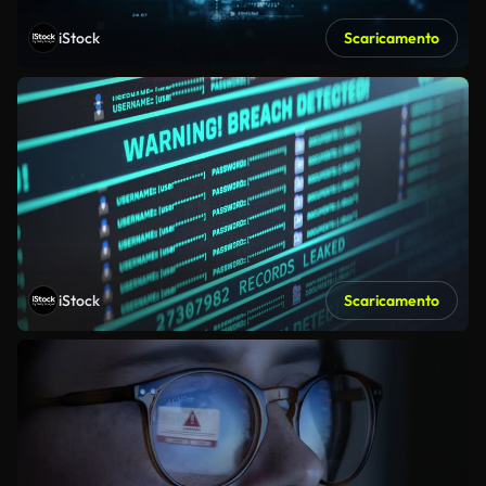
iStock
Scaricamento
iStock
Scaricamento