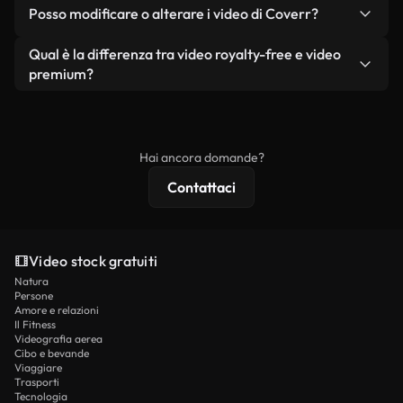
No. Nessuno dei nostri video gratuiti, siano essi
condizione che non si rivendano o ridistribuiscano
Posso modificare o alterare i video di Coverr?
reali o generati dall'intelligenza artificiale, include
i filmati stessi come prodotto a sé stante.
filigrane. Avrai a disposizione filmati puliti e pronti
Sì. Siete liberi di tagliare, ritagliare o remixare i
Qual è la differenza tra video royalty-free e video
all'uso.
nostri video. Assicuratevi solo che il prodotto
premium?
finale rispetti la nostra licenza e non venga
I video royalty-free includono i diritti commerciali,
ridistribuito come contenuto stock non riprodotto.
mentre i contenuti premium includono filmati
esclusivi, risoluzione 4K e protezioni di licenza
Hai ancora domande?
estese.
Contattaci
Video stock gratuiti
Natura
Persone
Amore e relazioni
Il Fitness
Videografia aerea
Cibo e bevande
Viaggiare
Trasporti
Tecnologia