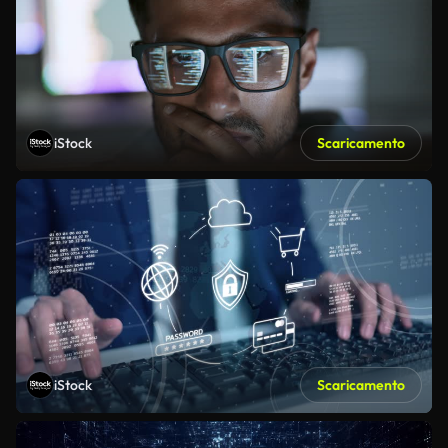
iStock
Scaricamento
iStock
Scaricamento