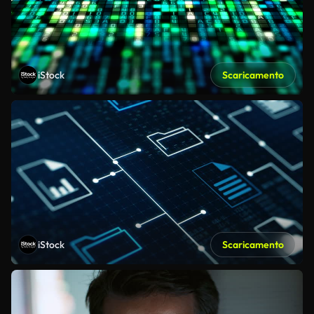
iStock
Scaricamento
iStock
Scaricamento