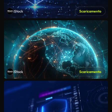
iStock
Scaricamento
iStock
Scaricamento