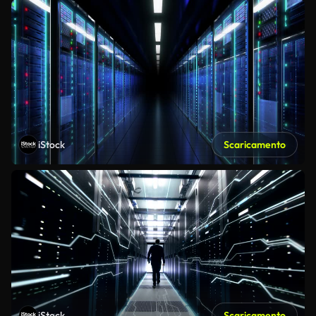
iStock
Scaricamento
iStock
Scaricamento