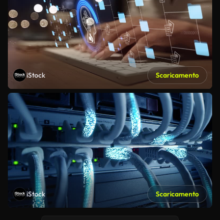
iStock
Scaricamento
iStock
Scaricamento