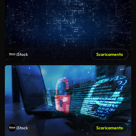
iStock
Scaricamento
iStock
Scaricamento