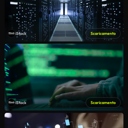
iStock
Scaricamento
iStock
Scaricamento