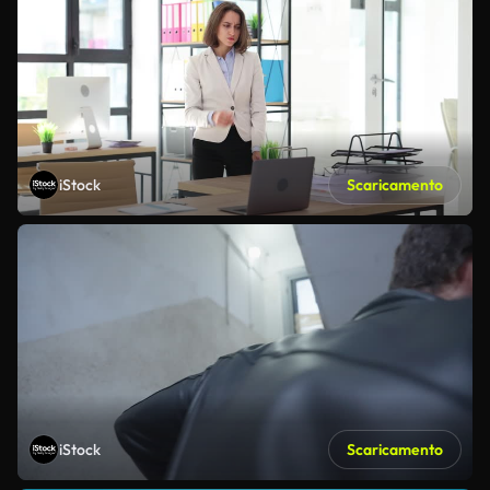
iStock
Scaricamento
iStock
Scaricamento