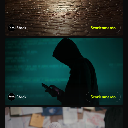
iStock
Scaricamento
iStock
Scaricamento