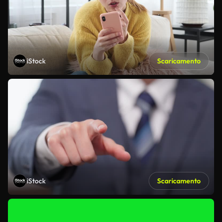
iStock
Scaricamento
iStock
Scaricamento