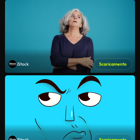
iStock
Scaricamento
iStock
Scaricamento