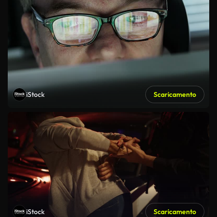
iStock
Scaricamento
iStock
Scaricamento