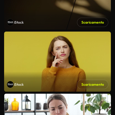
iStock
Scaricamento
iStock
Scaricamento