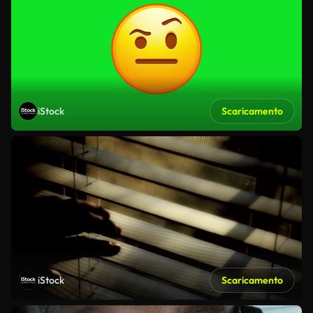
iStock
Scaricamento
iStock
Scaricamento