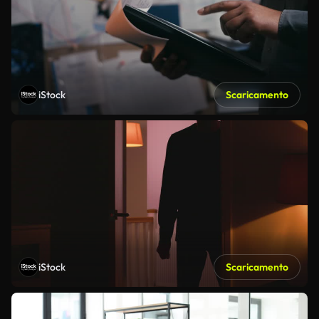
iStock
Scaricamento
iStock
Scaricamento