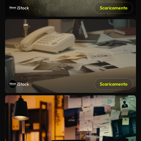
iStock
Scaricamento
iStock
Scaricamento