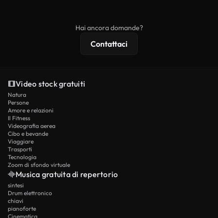
ridistribuito come contenuto stock non riprodotto.
mentre i contenuti premium includono filmati
esclusivi, risoluzione 4K e protezioni di licenza
Hai ancora domande?
estese.
Contattaci
Video stock gratuiti
Natura
Persone
Amore e relazioni
Il Fitness
Videografia aerea
Cibo e bevande
Viaggiare
Trasporti
Tecnologia
Zoom di sfondo virtuale
Musica gratuita di repertorio
sintesi
Drum elettronico
chiavi
pianoforte
Cinematica