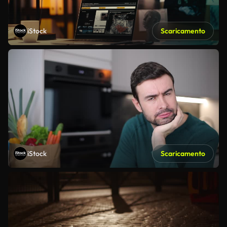
iStock
Scaricamento
iStock
Scaricamento