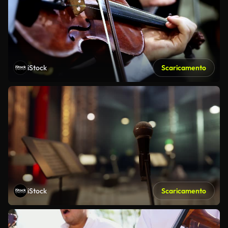
iStock
Scaricamento
iStock
Scaricamento