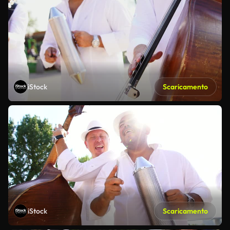
iStock
Scaricamento
iStock
Scaricamento