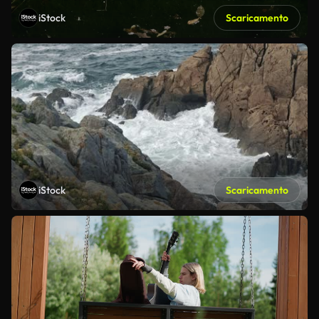
iStock
Scaricamento
iStock
Scaricamento