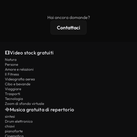
ridistribuito come contenuto stock non riprodotto.
mentre i contenuti premium includono filmati
esclusivi, risoluzione 4K e protezioni di licenza
Hai ancora domande?
estese.
Contattaci
Video stock gratuiti
Natura
Persone
Amore e relazioni
Il Fitness
Videografia aerea
Cibo e bevande
Viaggiare
Trasporti
Tecnologia
Zoom di sfondo virtuale
Musica gratuita di repertorio
sintesi
Drum elettronico
chiavi
pianoforte
Cinematica