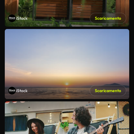
iStock
Scaricamento
iStock
Scaricamento