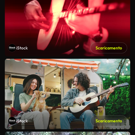
iStock
Scaricamento
iStock
Scaricamento