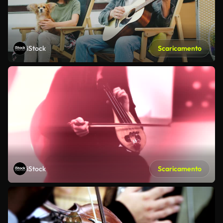
iStock
Scaricamento
iStock
Scaricamento