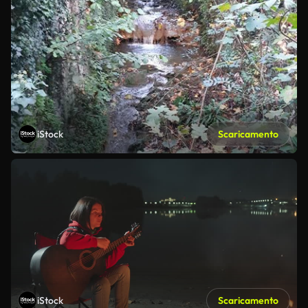
iStock
Scaricamento
iStock
Scaricamento