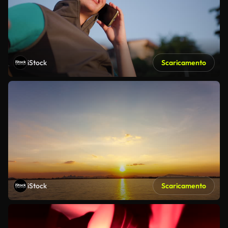
iStock
Scaricamento
iStock
Scaricamento