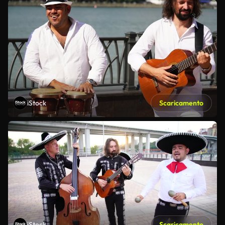
iStock
Scaricamento
iStock
Scaricamento