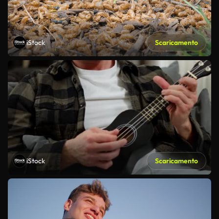
iStock
Scaricamento
iStock
Scaricamento