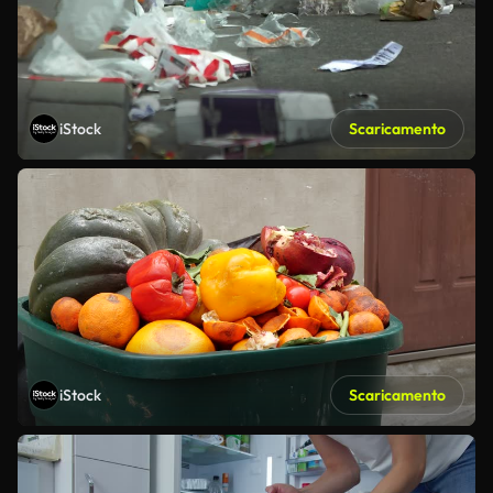
iStock
Scaricamento
iStock
Scaricamento