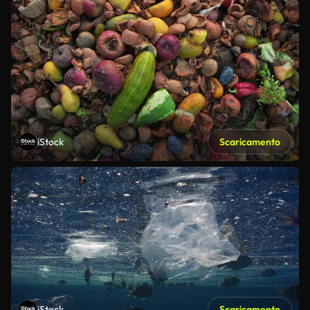
iStock
Scaricamento
iStock
Scaricamento