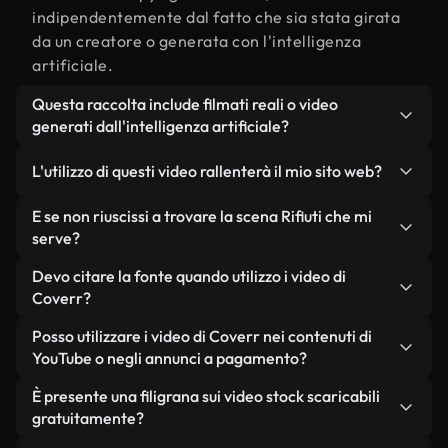
indipendentemente dal fatto che sia stata girata
da un creatore o generata con l'intelligenza
artificiale.
Questa raccolta include filmati reali o video
generati dall'intelligenza artificiale?
Entrambe. Si tratta di una libreria ibrida composta
L'utilizzo di questi video rallenterà il mio sito web?
da filmati reali, girati da persone, relativi a Rifiuti,
e da video generati dall'intelligenza artificiale.
Non se scegli le nostre versioni ottimizzate.
E se non riuscissi a trovare la scena Rifiuti che mi
Ogni video è chiaramente etichettato, così saprai
Offriamo formati leggeri e pronti per il web,
serve?
sempre cosa stai utilizzando.
progettati per l'utilizzo in background, che
Puoi crearne uno all'istante utilizzando Coverr AI
Devo citare la fonte quando utilizzo i video di
mantengono alta la qualità, riducono al minimo i
Studio. Ti basta descrivere la scena, ad esempio
Coverr?
tempi di caricamento e migliorano parametri
"Rifiuti al tramonto", e lo Studio genererà in pochi
come LCP.
Non è richiesto alcun riconoscimento dell'autore.
Posso utilizzare i video di Coverr nei contenuti di
secondi un video personalizzato in conformità con
Tutti i video presenti nella nostra libreria sono
YouTube o negli annunci a pagamento?
i nostri standard di licenza.
esenti da diritti d'autore e possono essere utilizzati
Sì. Tutti i filmati di Coverr possono essere utilizzati
È presente una filigrana sui video stock scaricabili
senza citare il creatore, sebbene sia sempre
in video monetizzati su YouTube, promozioni sui
gratuitamente?
gradito.
social media e annunci pubblicitari per i clienti, a