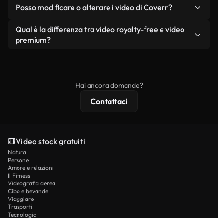
No. Nessuno dei nostri video gratuiti, siano essi
condizione che non si rivendano o ridistribuiscano
Posso modificare o alterare i video di Coverr?
reali o generati dall'intelligenza artificiale, include
i filmati stessi come prodotto a sé stante.
filigrane. Avrai a disposizione filmati puliti e pronti
Sì. Siete liberi di tagliare, ritagliare o remixare i
Qual è la differenza tra video royalty-free e video
all'uso.
nostri video. Assicuratevi solo che il prodotto
premium?
finale rispetti la nostra licenza e non venga
I video royalty-free includono i diritti commerciali,
ridistribuito come contenuto stock non riprodotto.
mentre i contenuti premium includono filmati
esclusivi, risoluzione 4K e protezioni di licenza
Hai ancora domande?
estese.
Contattaci
Video stock gratuiti
Natura
Persone
Amore e relazioni
Il Fitness
Videografia aerea
Cibo e bevande
Viaggiare
Trasporti
Tecnologia