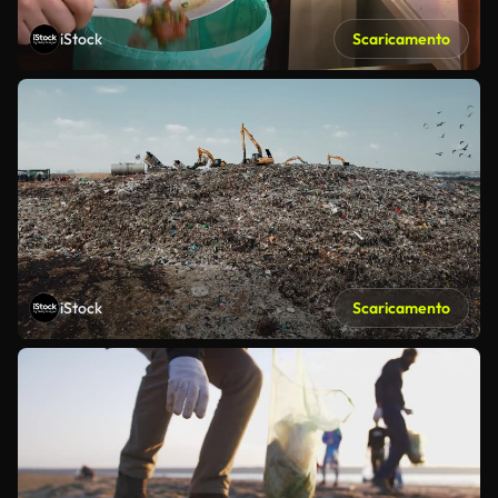
iStock
Scaricamento
iStock
Scaricamento