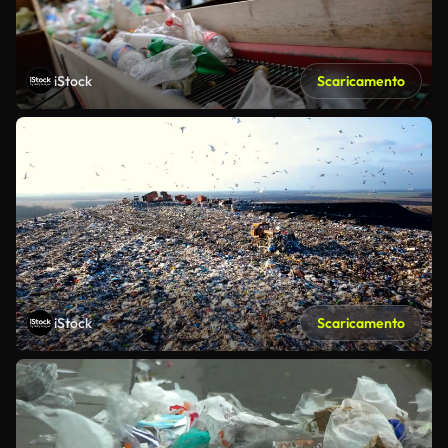
iStock
Scaricamento
iStock
Scaricamento