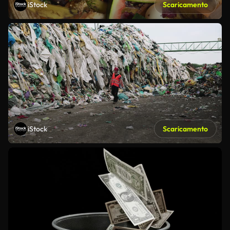
iStock
Scaricamento
iStock
Scaricamento