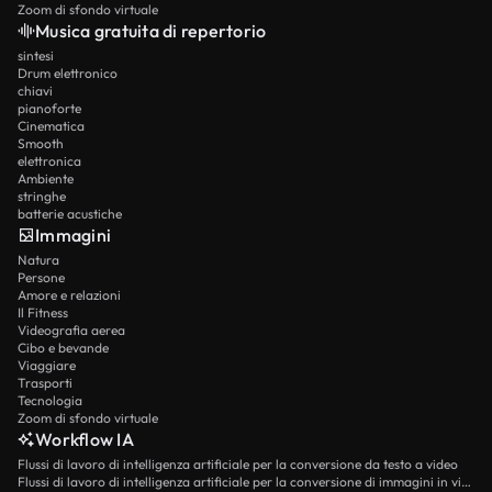
Zoom di sfondo virtuale
Musica gratuita di repertorio
sintesi
Drum elettronico
chiavi
pianoforte
Cinematica
Smooth
elettronica
Ambiente
stringhe
batterie acustiche
Immagini
Natura
Persone
Amore e relazioni
Il Fitness
Videografia aerea
Cibo e bevande
Viaggiare
Trasporti
Tecnologia
Zoom di sfondo virtuale
Workflow IA
Flussi di lavoro di intelligenza artificiale per la conversione da testo a video
Flussi di lavoro di intelligenza artificiale per la conversione di immagini in video