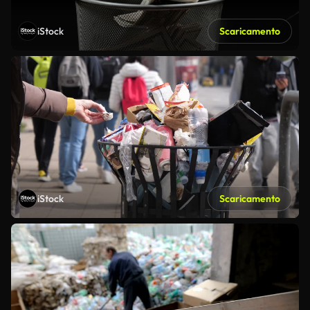
iStock
Scaricamento
iStock
Scaricamento