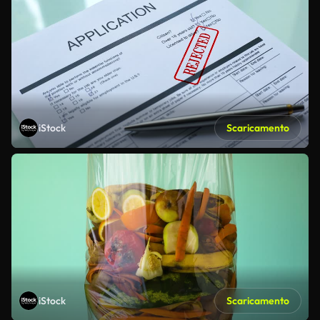
iStock
Scaricamento
iStock
Scaricamento