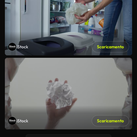
iStock
Scaricamento
iStock
Scaricamento