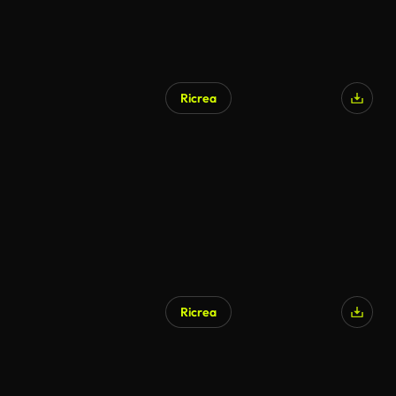
Ricrea
Ricrea