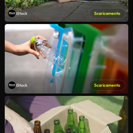
iStock
Scaricamento
iStock
Scaricamento