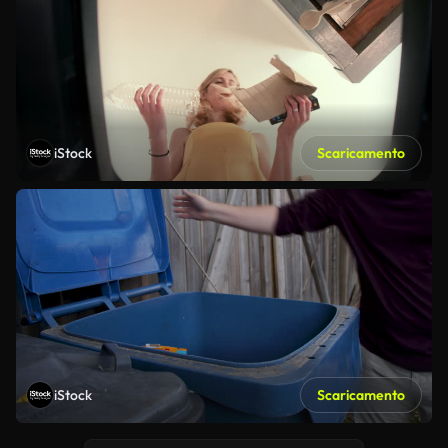
iStock
Scaricamento
iStock
Scaricamento