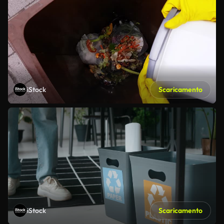
iStock
Scaricamento
iStock
Scaricamento