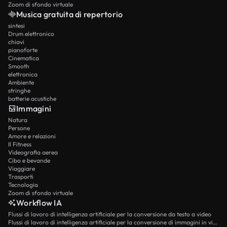
Zoom di sfondo virtuale
Musica gratuita di repertorio
sintesi
Drum elettronico
chiavi
pianoforte
Cinematica
Smooth
elettronica
Ambiente
stringhe
batterie acustiche
Immagini
Natura
Persone
Amore e relazioni
Il Fitness
Videografia aerea
Cibo e bevande
Viaggiare
Trasporti
Tecnologia
Zoom di sfondo virtuale
Workflow IA
Flussi di lavoro di intelligenza artificiale per la conversione da testo a video
Flussi di lavoro di intelligenza artificiale per la conversione di immagini in video