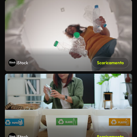
iStock
Scaricamento
iStock
Scaricamento