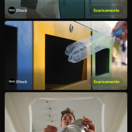
iStock
Scaricamento
iStock
Scaricamento