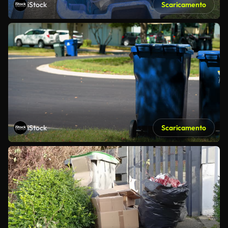
iStock
Scaricamento
iStock
Scaricamento