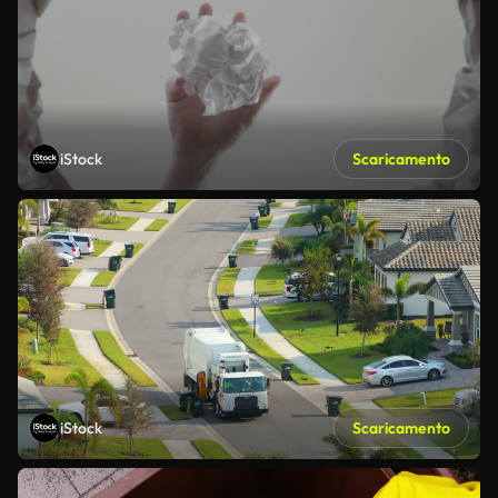
iStock
Scaricamento
iStock
Scaricamento