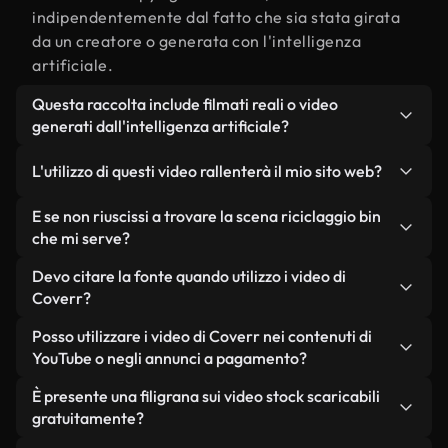
indipendentemente dal fatto che sia stata girata
da un creatore o generata con l'intelligenza
artificiale.
Questa raccolta include filmati reali o video
generati dall'intelligenza artificiale?
Entrambe. Si tratta di una libreria ibrida composta
L'utilizzo di questi video rallenterà il mio sito web?
da filmati reali, girati da persone, relativi a
riciclaggio bin, e da video generati
Non se scegli le nostre versioni ottimizzate.
E se non riuscissi a trovare la scena riciclaggio bin
dall'intelligenza artificiale. Ogni video è
Offriamo formati leggeri e pronti per il web,
che mi serve?
chiaramente etichettato, così saprai sempre cosa
progettati per l'utilizzo in background, che
Puoi crearne uno all'istante utilizzando Coverr AI
Devo citare la fonte quando utilizzo i video di
stai utilizzando.
mantengono alta la qualità, riducono al minimo i
Studio. Ti basta descrivere la scena, ad esempio
Coverr?
tempi di caricamento e migliorano parametri
"riciclaggio bin al tramonto", e lo Studio genererà
come LCP.
Non è richiesto alcun riconoscimento dell'autore.
Posso utilizzare i video di Coverr nei contenuti di
in pochi secondi un video personalizzato in
Tutti i video presenti nella nostra libreria sono
YouTube o negli annunci a pagamento?
conformità con i nostri standard di licenza.
esenti da diritti d'autore e possono essere utilizzati
Sì. Tutti i filmati di Coverr possono essere utilizzati
È presente una filigrana sui video stock scaricabili
senza citare il creatore, sebbene sia sempre
in video monetizzati su YouTube, promozioni sui
gratuitamente?
gradito.
social media e annunci pubblicitari per i clienti, a