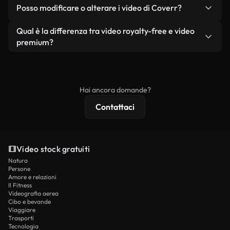
No. Nessuno dei nostri video gratuiti, siano essi
condizione che non si rivendano o ridistribuiscano
Posso modificare o alterare i video di Coverr?
reali o generati dall'intelligenza artificiale, include
i filmati stessi come prodotto a sé stante.
filigrane. Avrai a disposizione filmati puliti e pronti
Sì. Siete liberi di tagliare, ritagliare o remixare i
Qual è la differenza tra video royalty-free e video
all'uso.
nostri video. Assicuratevi solo che il prodotto
premium?
finale rispetti la nostra licenza e non venga
I video royalty-free includono i diritti commerciali,
ridistribuito come contenuto stock non riprodotto.
mentre i contenuti premium includono filmati
esclusivi, risoluzione 4K e protezioni di licenza
Hai ancora domande?
estese.
Contattaci
Video stock gratuiti
Natura
Persone
Amore e relazioni
Il Fitness
Videografia aerea
Cibo e bevande
Viaggiare
Trasporti
Tecnologia