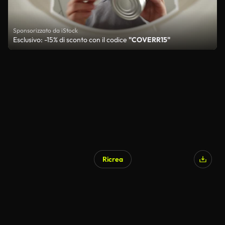
Sponsorizzato da iStock
Esclusivo: -15% di sconto con il codice
"COVERR15"
Ricrea