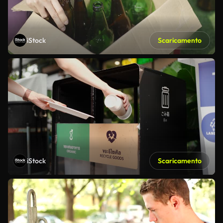
iStock
Scaricamento
iStock
Scaricamento