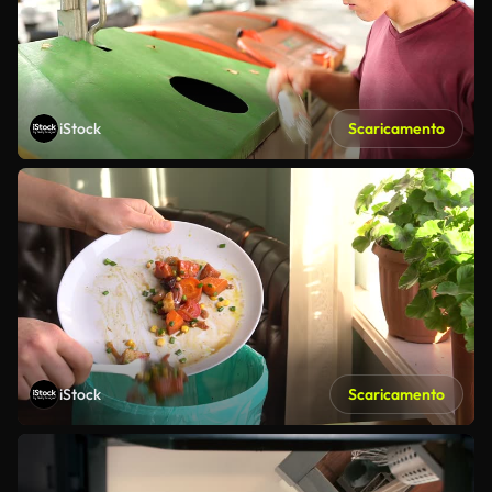
iStock
Scaricamento
iStock
Scaricamento