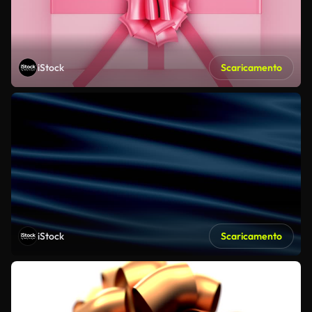
iStock
Scaricamento
iStock
Scaricamento