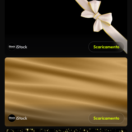
iStock
Scaricamento
iStock
Scaricamento