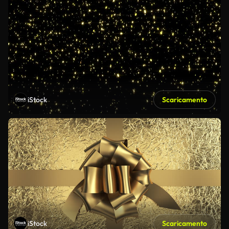
iStock
Scaricamento
iStock
Scaricamento