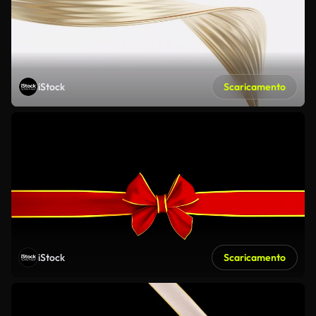
iStock
Scaricamento
iStock
Scaricamento