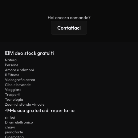
ridistribuito come contenuto stock non riprodotto.
mentre i contenuti premium includono filmati
esclusivi, risoluzione 4K e protezioni di licenza
Hai ancora domande?
estese.
Contattaci
Video stock gratuiti
Natura
Persone
Amore e relazioni
Il Fitness
Videografia aerea
Cibo e bevande
Viaggiare
Trasporti
Tecnologia
Zoom di sfondo virtuale
Musica gratuita di repertorio
sintesi
Drum elettronico
chiavi
pianoforte
Cinematica