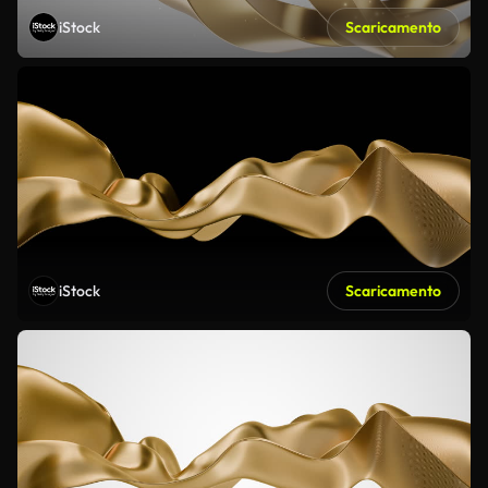
iStock
Scaricamento
iStock
Scaricamento