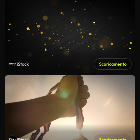
iStock
Scaricamento
iStock
Scaricamento