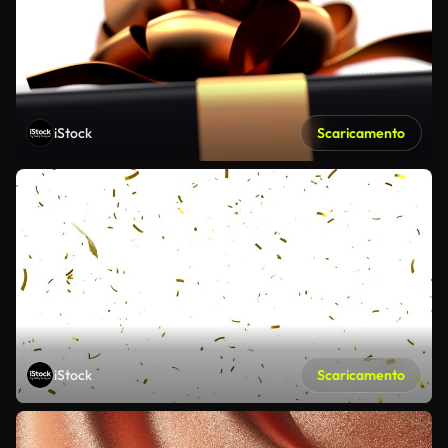
iStock
Scaricamento
iStock
Scaricamento