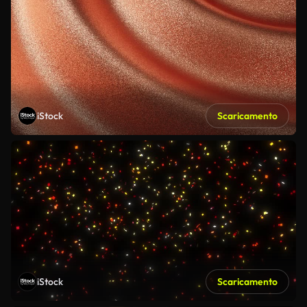
iStock
Scaricamento
iStock
Scaricamento