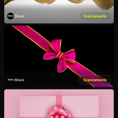
iStock
Scaricamento
iStock
Scaricamento