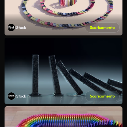
iStock
Scaricamento
iStock
Scaricamento