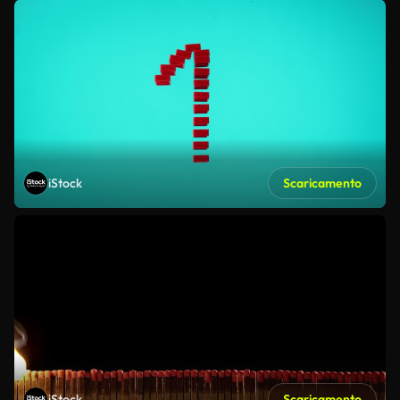
iStock
Scaricamento
iStock
Scaricamento