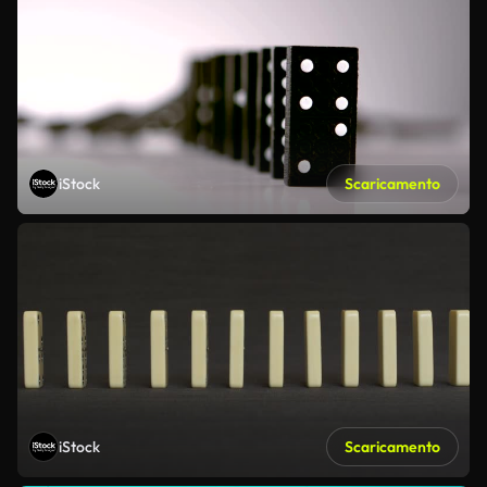
iStock
Scaricamento
iStock
Scaricamento