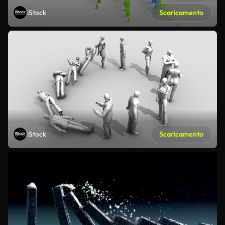
iStock
Scaricamento
iStock
Scaricamento