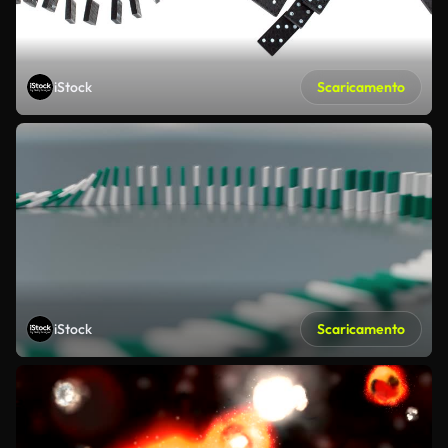
iStock
Scaricamento
iStock
Scaricamento