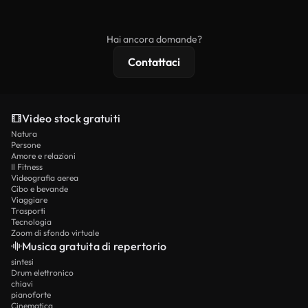
ridistribuito come contenuto stock non riprodotto.
mentre i contenuti premium includono filmati
esclusivi, risoluzione 4K e protezioni di licenza
Hai ancora domande?
estese.
Contattaci
Video stock gratuiti
Natura
Persone
Amore e relazioni
Il Fitness
Videografia aerea
Cibo e bevande
Viaggiare
Trasporti
Tecnologia
Zoom di sfondo virtuale
Musica gratuita di repertorio
sintesi
Drum elettronico
chiavi
pianoforte
Cinematica