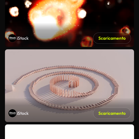
iStock
Scaricamento
iStock
Scaricamento