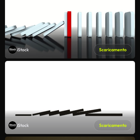
iStock
Scaricamento
iStock
Scaricamento