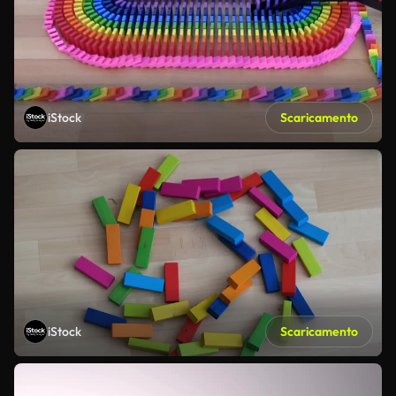
iStock
Scaricamento
iStock
Scaricamento