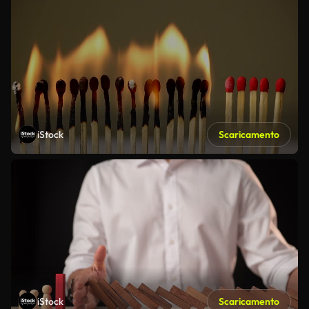
iStock
Scaricamento
iStock
Scaricamento