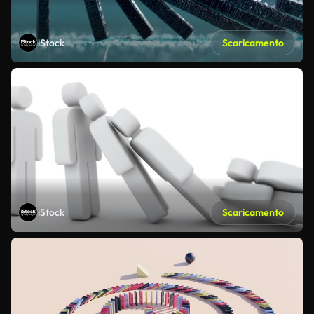
iStock
Scaricamento
iStock
Scaricamento