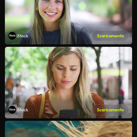
iStock
Scaricamento
iStock
Scaricamento