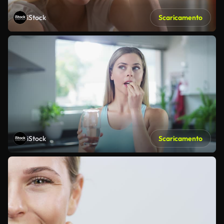
iStock
Scaricamento
iStock
Scaricamento