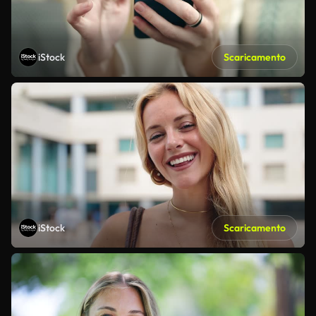
iStock
Scaricamento
iStock
Scaricamento