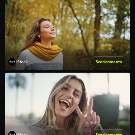
iStock
Scaricamento
iStock
Scaricamento