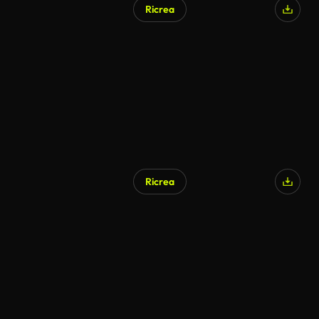
Ricrea
Ricrea