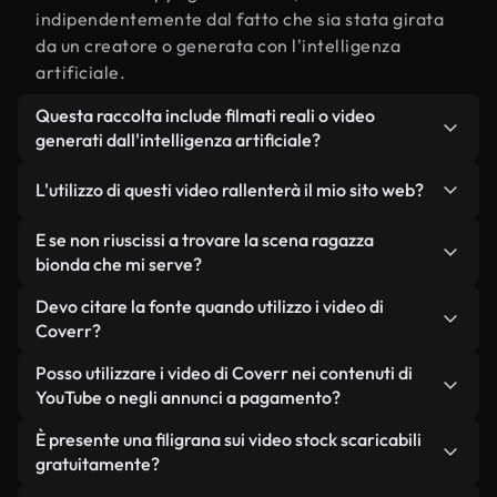
indipendentemente dal fatto che sia stata girata
da un creatore o generata con l'intelligenza
artificiale.
Questa raccolta include filmati reali o video
generati dall'intelligenza artificiale?
Entrambe. Si tratta di una libreria ibrida composta
L'utilizzo di questi video rallenterà il mio sito web?
da filmati reali, girati da persone, relativi a
ragazza bionda, e da video generati
Non se scegli le nostre versioni ottimizzate.
E se non riuscissi a trovare la scena ragazza
dall'intelligenza artificiale. Ogni video è
Offriamo formati leggeri e pronti per il web,
bionda che mi serve?
chiaramente etichettato, così saprai sempre cosa
progettati per l'utilizzo in background, che
Puoi crearne uno all'istante utilizzando Coverr AI
Devo citare la fonte quando utilizzo i video di
stai utilizzando.
mantengono alta la qualità, riducono al minimo i
Studio. Ti basta descrivere la scena, ad esempio
Coverr?
tempi di caricamento e migliorano parametri
"ragazza bionda al tramonto", e lo Studio genererà
come LCP.
Non è richiesto alcun riconoscimento dell'autore.
Posso utilizzare i video di Coverr nei contenuti di
in pochi secondi un video personalizzato in
Tutti i video presenti nella nostra libreria sono
YouTube o negli annunci a pagamento?
conformità con i nostri standard di licenza.
esenti da diritti d'autore e possono essere utilizzati
Sì. Tutti i filmati di Coverr possono essere utilizzati
È presente una filigrana sui video stock scaricabili
senza citare il creatore, sebbene sia sempre
in video monetizzati su YouTube, promozioni sui
gratuitamente?
gradito.
social media e annunci pubblicitari per i clienti, a