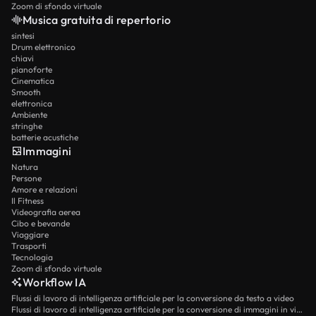
Zoom di sfondo virtuale
Musica gratuita di repertorio
sintesi
Drum elettronico
chiavi
pianoforte
Cinematica
Smooth
elettronica
Ambiente
stringhe
batterie acustiche
Immagini
Natura
Persone
Amore e relazioni
Il Fitness
Videografia aerea
Cibo e bevande
Viaggiare
Trasporti
Tecnologia
Zoom di sfondo virtuale
Workflow IA
Flussi di lavoro di intelligenza artificiale per la conversione da testo a video
Flussi di lavoro di intelligenza artificiale per la conversione di immagini in video