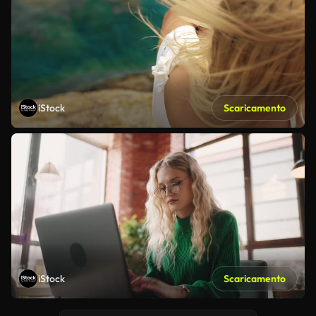
iStock
Scaricamento
iStock
Scaricamento