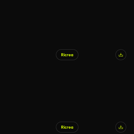
Ricrea
Ricrea