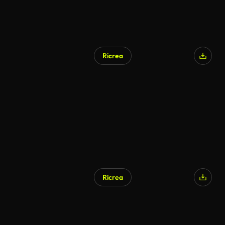
Ricrea
Ricrea