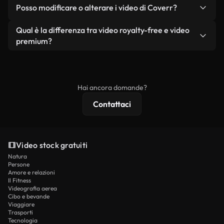
No. Nessuno dei nostri video gratuiti, siano essi
condizione che non si rivendano o ridistribuiscano
Posso modificare o alterare i video di Coverr?
reali o generati dall'intelligenza artificiale, include
i filmati stessi come prodotto a sé stante.
filigrane. Avrai a disposizione filmati puliti e pronti
Sì. Siete liberi di tagliare, ritagliare o remixare i
Qual è la differenza tra video royalty-free e video
all'uso.
nostri video. Assicuratevi solo che il prodotto
premium?
finale rispetti la nostra licenza e non venga
I video royalty-free includono i diritti commerciali,
ridistribuito come contenuto stock non riprodotto.
mentre i contenuti premium includono filmati
esclusivi, risoluzione 4K e protezioni di licenza
Hai ancora domande?
estese.
Contattaci
Video stock gratuiti
Natura
Persone
Amore e relazioni
Il Fitness
Videografia aerea
Cibo e bevande
Viaggiare
Trasporti
Tecnologia