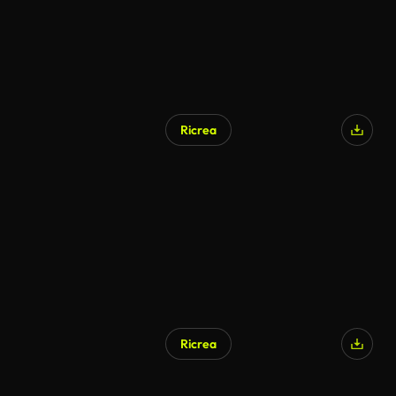
Ricrea
Ricrea