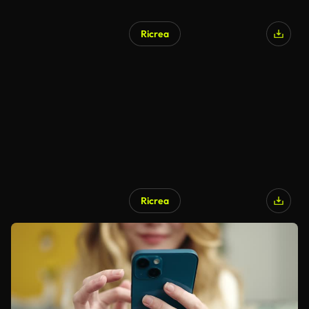
Ricrea
Ricrea