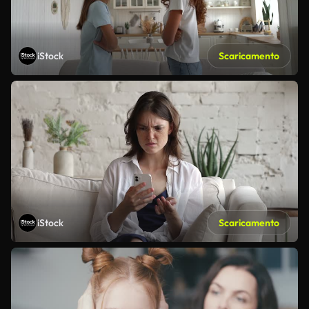
iStock
Scaricamento
iStock
Scaricamento