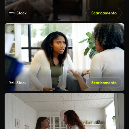
iStock
Scaricamento
iStock
Scaricamento