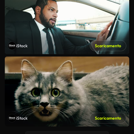
iStock
Scaricamento
iStock
Scaricamento