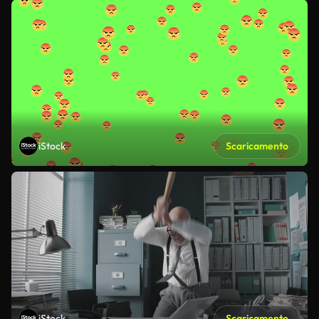
iStock
Scaricamento
iStock
Scaricamento