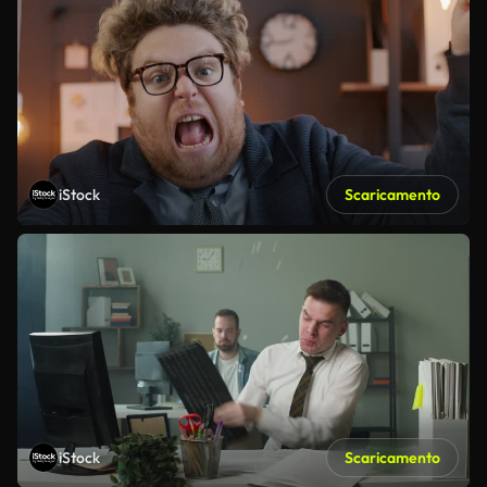
iStock
Scaricamento
iStock
Scaricamento