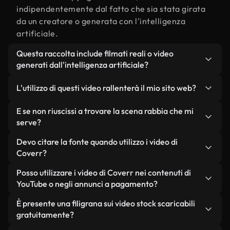
indipendentemente dal fatto che sia stata girata
da un creatore o generata con l'intelligenza
artificiale.
Questa raccolta include filmati reali o video
generati dall'intelligenza artificiale?
Entrambe. Si tratta di una libreria ibrida composta
L'utilizzo di questi video rallenterà il mio sito web?
da filmati reali, girati da persone, relativi a rabbia,
e da video generati dall'intelligenza artificiale.
Non se scegli le nostre versioni ottimizzate.
E se non riuscissi a trovare la scena rabbia che mi
Ogni video è chiaramente etichettato, così saprai
Offriamo formati leggeri e pronti per il web,
serve?
sempre cosa stai utilizzando.
progettati per l'utilizzo in background, che
Puoi crearne uno all'istante utilizzando Coverr AI
Devo citare la fonte quando utilizzo i video di
mantengono alta la qualità, riducono al minimo i
Studio. Ti basta descrivere la scena, ad esempio
Coverr?
tempi di caricamento e migliorano parametri
"rabbia al tramonto", e lo Studio genererà in pochi
come LCP.
Non è richiesto alcun riconoscimento dell'autore.
Posso utilizzare i video di Coverr nei contenuti di
secondi un video personalizzato in conformità con
Tutti i video presenti nella nostra libreria sono
YouTube o negli annunci a pagamento?
i nostri standard di licenza.
esenti da diritti d'autore e possono essere utilizzati
Sì. Tutti i filmati di Coverr possono essere utilizzati
È presente una filigrana sui video stock scaricabili
senza citare il creatore, sebbene sia sempre
in video monetizzati su YouTube, promozioni sui
gratuitamente?
gradito.
social media e annunci pubblicitari per i clienti, a