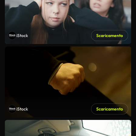
iStock
Scaricamento
iStock
Scaricamento