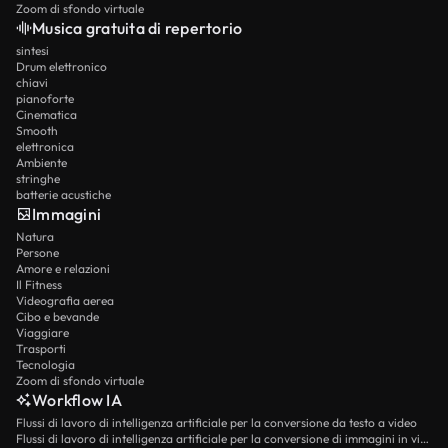
Zoom di sfondo virtuale
Musica gratuita di repertorio
sintesi
Drum elettronico
chiavi
pianoforte
Cinematica
Smooth
elettronica
Ambiente
stringhe
batterie acustiche
Immagini
Natura
Persone
Amore e relazioni
Il Fitness
Videografia aerea
Cibo e bevande
Viaggiare
Trasporti
Tecnologia
Zoom di sfondo virtuale
Workflow IA
Flussi di lavoro di intelligenza artificiale per la conversione da testo a video
Flussi di lavoro di intelligenza artificiale per la conversione di immagini in video