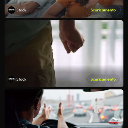
iStock
Scaricamento
iStock
Scaricamento