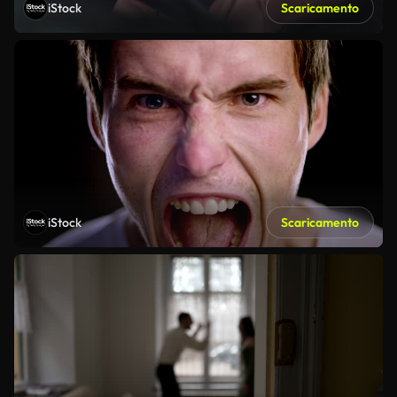
iStock
Scaricamento
iStock
Scaricamento