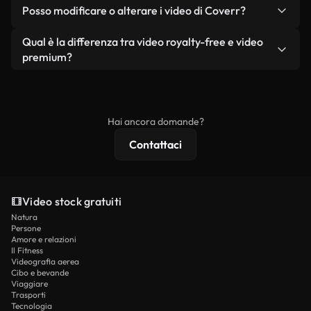
No. Nessuno dei nostri video gratuiti, siano essi
condizione che non si rivendano o ridistribuiscano
Posso modificare o alterare i video di Coverr?
reali o generati dall'intelligenza artificiale, include
i filmati stessi come prodotto a sé stante.
filigrane. Avrai a disposizione filmati puliti e pronti
Sì. Siete liberi di tagliare, ritagliare o remixare i
Qual è la differenza tra video royalty-free e video
all'uso.
nostri video. Assicuratevi solo che il prodotto
premium?
finale rispetti la nostra licenza e non venga
I video royalty-free includono i diritti commerciali,
ridistribuito come contenuto stock non riprodotto.
mentre i contenuti premium includono filmati
esclusivi, risoluzione 4K e protezioni di licenza
Hai ancora domande?
estese.
Contattaci
Video stock gratuiti
Natura
Persone
Amore e relazioni
Il Fitness
Videografia aerea
Cibo e bevande
Viaggiare
Trasporti
Tecnologia