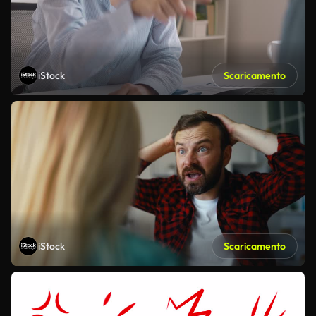
iStock
Scaricamento
iStock
Scaricamento