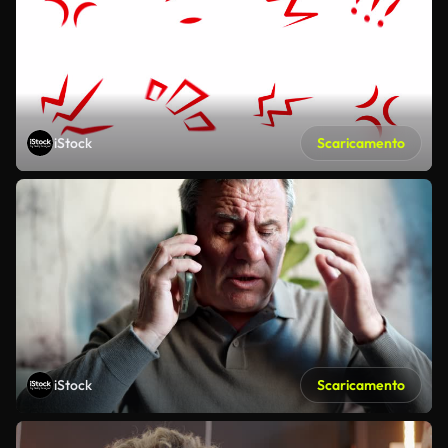
iStock
Scaricamento
iStock
Scaricamento