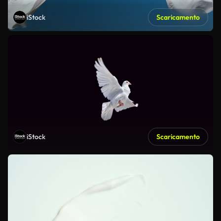
iStock
Scaricamento
iStock
Scaricamento