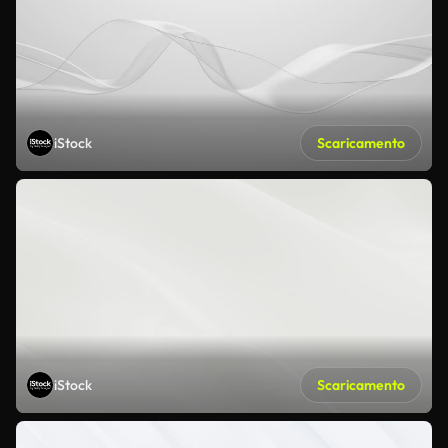
iStock
Scaricamento
iStock
Scaricamento