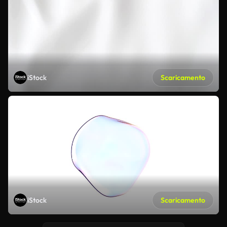
iStock
Scaricamento
iStock
Scaricamento