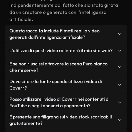
indipendentemente dal fatto che sia stata girata
da un creatore o generata con l'intelligenza
artificiale.
Questa raccolta include filmati reali o video
generati dall'intelligenza artificiale?
Entrambe. Si tratta di una libreria ibrida composta
L'utilizzo di questi video rallenterà il mio sito web?
da filmati reali, girati da persone, relativi a Puro
bianco, e da video generati dall'intelligenza
Non se scegli le nostre versioni ottimizzate.
E se non riuscissi a trovare la scena Puro bianco
artificiale. Ogni video è chiaramente etichettato,
Offriamo formati leggeri e pronti per il web,
che mi serve?
così saprai sempre cosa stai utilizzando.
progettati per l'utilizzo in background, che
Puoi crearne uno all'istante utilizzando Coverr AI
Devo citare la fonte quando utilizzo i video di
mantengono alta la qualità, riducono al minimo i
Studio. Ti basta descrivere la scena, ad esempio
Coverr?
tempi di caricamento e migliorano parametri
"Puro bianco al tramonto", e lo Studio genererà in
come LCP.
Non è richiesto alcun riconoscimento dell'autore.
Posso utilizzare i video di Coverr nei contenuti di
pochi secondi un video personalizzato in
Tutti i video presenti nella nostra libreria sono
YouTube o negli annunci a pagamento?
conformità con i nostri standard di licenza.
esenti da diritti d'autore e possono essere utilizzati
Sì. Tutti i filmati di Coverr possono essere utilizzati
È presente una filigrana sui video stock scaricabili
senza citare il creatore, sebbene sia sempre
in video monetizzati su YouTube, promozioni sui
gratuitamente?
gradito.
social media e annunci pubblicitari per i clienti, a