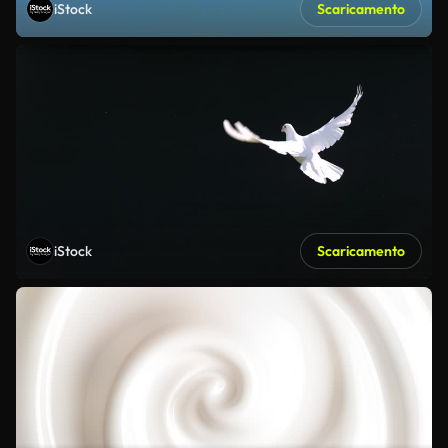
iStock
Scaricamento
iStock
Scaricamento