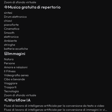
Zoom di sfondo virtuale
Musica gratuita di repertorio
sintesi
Drum elettronico
chiavi
pianoforte
Cinematica
Smooth
elettronica
Ambiente
stringhe
batterie acustiche
Immagini
Natura
Persone
Amore e relazioni
Il Fitness
Videografia aerea
Cibo e bevande
Viaggiare
Trasporti
Tecnologia
Zoom di sfondo virtuale
Workflow IA
Flussi di lavoro di intelligenza artificiale per la conversione da testo a video
Flussi di lavoro di intelligenza artificiale per la conversione di immagini in video