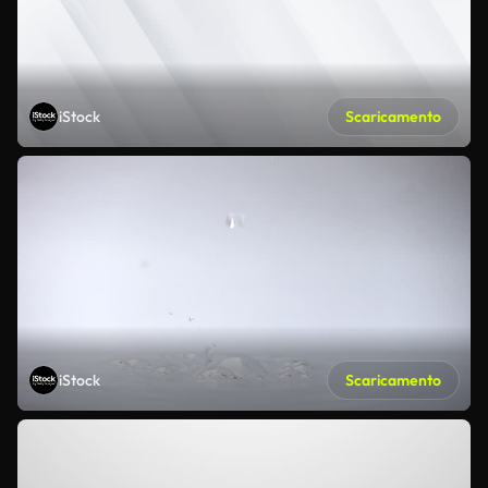
iStock
Scaricamento
iStock
Scaricamento