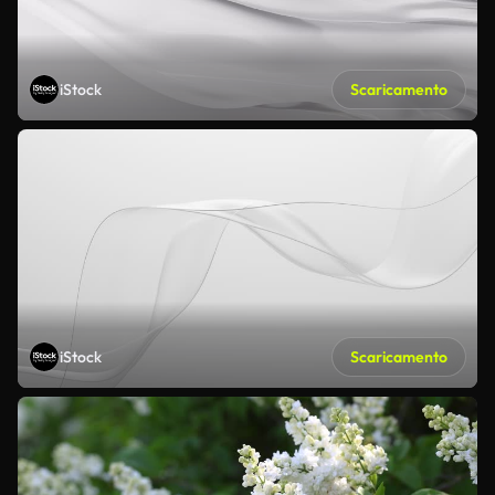
iStock
Scaricamento
iStock
Scaricamento