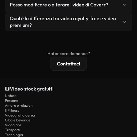
No. Nessuno dei nostri video gratuiti, siano essi
condizione che non si rivendano o ridistribuiscano
Posso modificare o alterare i video di Coverr?
reali o generati dall'intelligenza artificiale, include
i filmati stessi come prodotto a sé stante.
filigrane. Avrai a disposizione filmati puliti e pronti
Sì. Siete liberi di tagliare, ritagliare o remixare i
Qual è la differenza tra video royalty-free e video
all'uso.
nostri video. Assicuratevi solo che il prodotto
premium?
finale rispetti la nostra licenza e non venga
I video royalty-free includono i diritti commerciali,
ridistribuito come contenuto stock non riprodotto.
mentre i contenuti premium includono filmati
esclusivi, risoluzione 4K e protezioni di licenza
Hai ancora domande?
estese.
Contattaci
Video stock gratuiti
Natura
Persone
Amore e relazioni
Il Fitness
Videografia aerea
Cibo e bevande
Viaggiare
Trasporti
Tecnologia