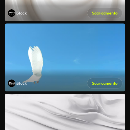
iStock
Scaricamento
iStock
Scaricamento