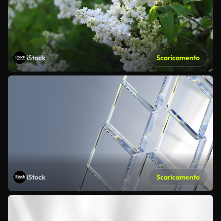
iStock
Scaricamento
iStock
Scaricamento