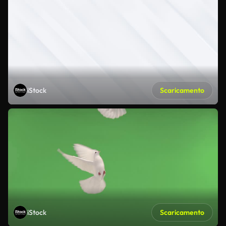
iStock
Scaricamento
iStock
Scaricamento