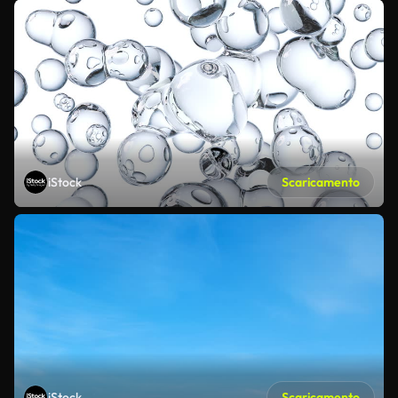
iStock
Scaricamento
iStock
Scaricamento