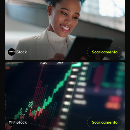
iStock
Scaricamento
iStock
Scaricamento