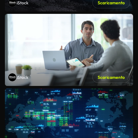
iStock
Scaricamento
iStock
Scaricamento