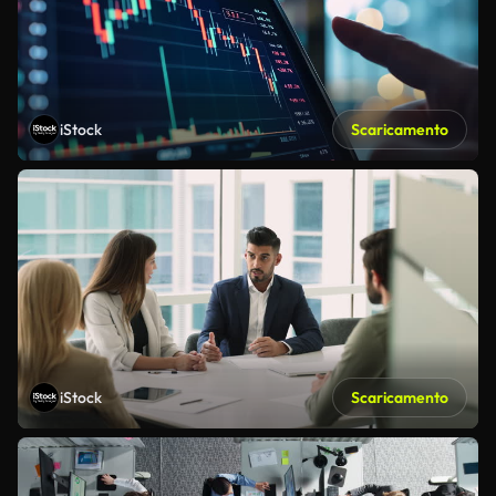
iStock
Scaricamento
iStock
Scaricamento