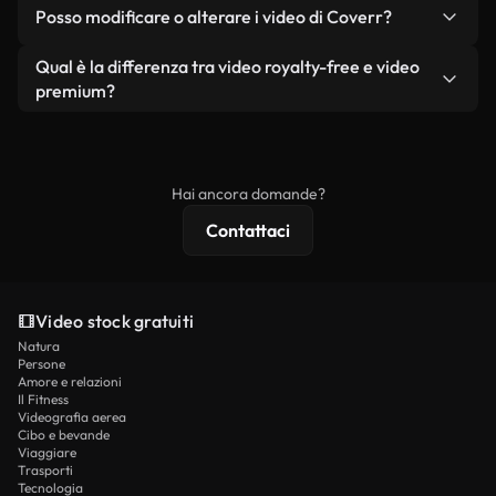
No. Nessuno dei nostri video gratuiti, siano essi
condizione che non si rivendano o ridistribuiscano
Posso modificare o alterare i video di Coverr?
reali o generati dall'intelligenza artificiale, include
i filmati stessi come prodotto a sé stante.
filigrane. Avrai a disposizione filmati puliti e pronti
Sì. Siete liberi di tagliare, ritagliare o remixare i
Qual è la differenza tra video royalty-free e video
all'uso.
nostri video. Assicuratevi solo che il prodotto
premium?
finale rispetti la nostra licenza e non venga
I video royalty-free includono i diritti commerciali,
ridistribuito come contenuto stock non riprodotto.
mentre i contenuti premium includono filmati
esclusivi, risoluzione 4K e protezioni di licenza
Hai ancora domande?
estese.
Contattaci
Video stock gratuiti
Natura
Persone
Amore e relazioni
Il Fitness
Videografia aerea
Cibo e bevande
Viaggiare
Trasporti
Tecnologia