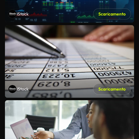
iStock
Scaricamento
iStock
Scaricamento