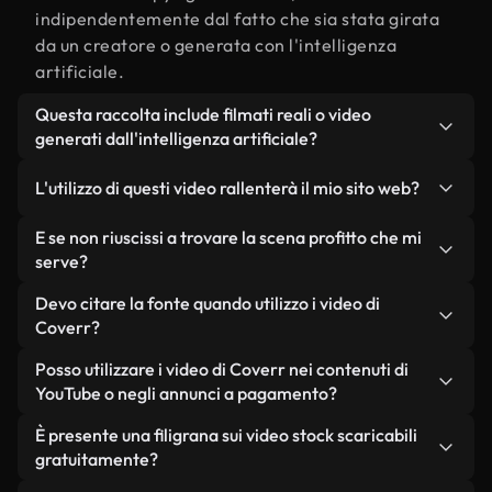
indipendentemente dal fatto che sia stata girata
da un creatore o generata con l'intelligenza
artificiale.
Questa raccolta include filmati reali o video
generati dall'intelligenza artificiale?
Entrambe. Si tratta di una libreria ibrida composta
L'utilizzo di questi video rallenterà il mio sito web?
da filmati reali, girati da persone, relativi a
profitto, e da video generati dall'intelligenza
Non se scegli le nostre versioni ottimizzate.
E se non riuscissi a trovare la scena profitto che mi
artificiale. Ogni video è chiaramente etichettato,
Offriamo formati leggeri e pronti per il web,
serve?
così saprai sempre cosa stai utilizzando.
progettati per l'utilizzo in background, che
Puoi crearne uno all'istante utilizzando Coverr AI
Devo citare la fonte quando utilizzo i video di
mantengono alta la qualità, riducono al minimo i
Studio. Ti basta descrivere la scena, ad esempio
Coverr?
tempi di caricamento e migliorano parametri
"profitto al tramonto", e lo Studio genererà in
come LCP.
Non è richiesto alcun riconoscimento dell'autore.
Posso utilizzare i video di Coverr nei contenuti di
pochi secondi un video personalizzato in
Tutti i video presenti nella nostra libreria sono
YouTube o negli annunci a pagamento?
conformità con i nostri standard di licenza.
esenti da diritti d'autore e possono essere utilizzati
Sì. Tutti i filmati di Coverr possono essere utilizzati
È presente una filigrana sui video stock scaricabili
senza citare il creatore, sebbene sia sempre
in video monetizzati su YouTube, promozioni sui
gratuitamente?
gradito.
social media e annunci pubblicitari per i clienti, a