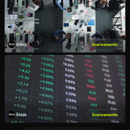
iStock
Scaricamento
iStock
Scaricamento