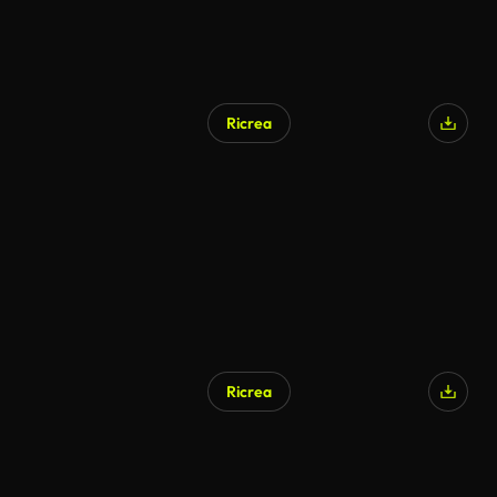
Ricrea
Ricrea