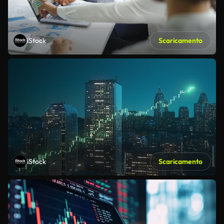
iStock
Scaricamento
iStock
Scaricamento