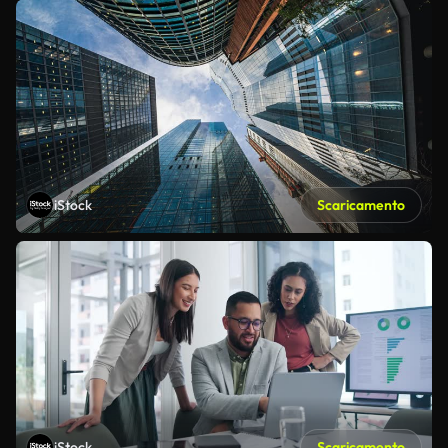
iStock
Scaricamento
iStock
Scaricamento