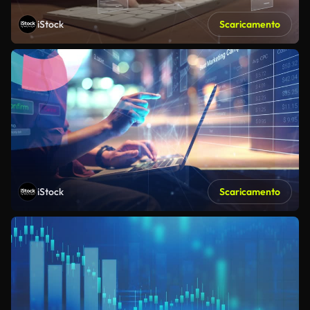
iStock
Scaricamento
iStock
Scaricamento