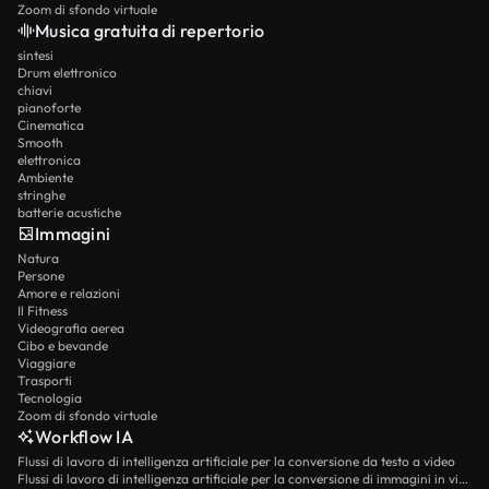
Zoom di sfondo virtuale
Musica gratuita di repertorio
sintesi
Drum elettronico
chiavi
pianoforte
Cinematica
Smooth
elettronica
Ambiente
stringhe
batterie acustiche
Immagini
Natura
Persone
Amore e relazioni
Il Fitness
Videografia aerea
Cibo e bevande
Viaggiare
Trasporti
Tecnologia
Zoom di sfondo virtuale
Workflow IA
Flussi di lavoro di intelligenza artificiale per la conversione da testo a video
Flussi di lavoro di intelligenza artificiale per la conversione di immagini in video