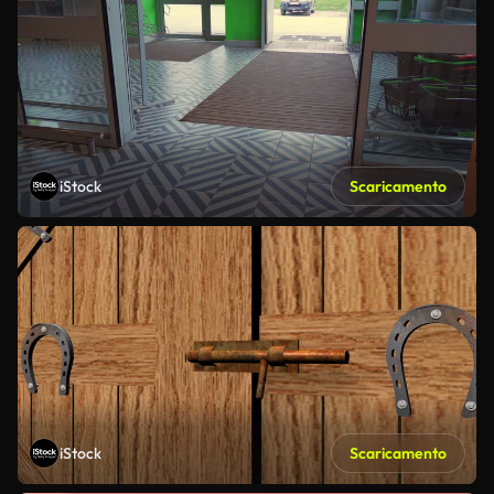
iStock
Scaricamento
iStock
Scaricamento