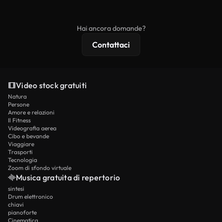
ridistribuito come contenuto stock non riprodotto.
mentre i contenuti premium includono filmati
esclusivi, risoluzione 4K e protezioni di licenza
Hai ancora domande?
estese.
Contattaci
Video stock gratuiti
Natura
Persone
Amore e relazioni
Il Fitness
Videografia aerea
Cibo e bevande
Viaggiare
Trasporti
Tecnologia
Zoom di sfondo virtuale
Musica gratuita di repertorio
sintesi
Drum elettronico
chiavi
pianoforte
Cinematica