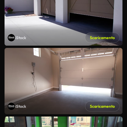
iStock
Scaricamento
iStock
Scaricamento