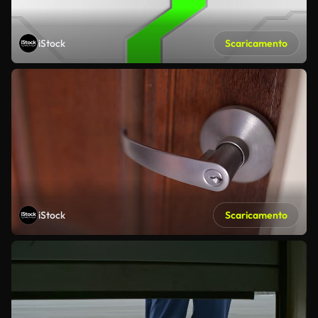
iStock
Scaricamento
iStock
Scaricamento