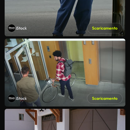
iStock
Scaricamento
iStock
Scaricamento