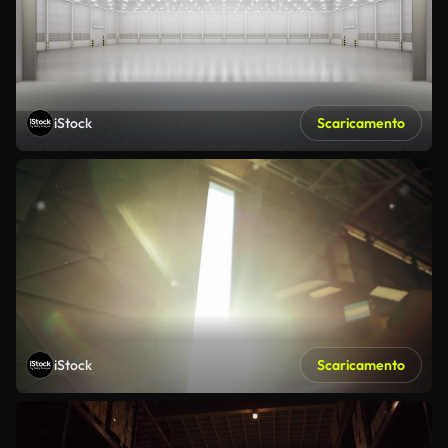
iStock
Scaricamento
iStock
Scaricamento