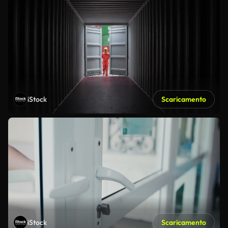
iStock
Scaricamento
iStock
Scaricamento