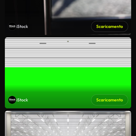
iStock
Scaricamento
iStock
Scaricamento