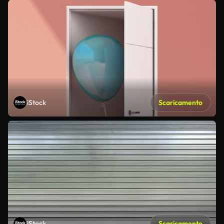
iStock
Scaricamento
iStock
Scaricamento