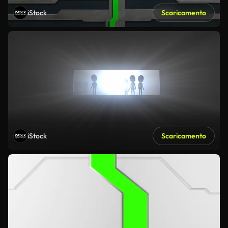
iStock
Scaricamento
iStock
Scaricamento