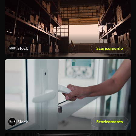
iStock
Scaricamento
iStock
Scaricamento