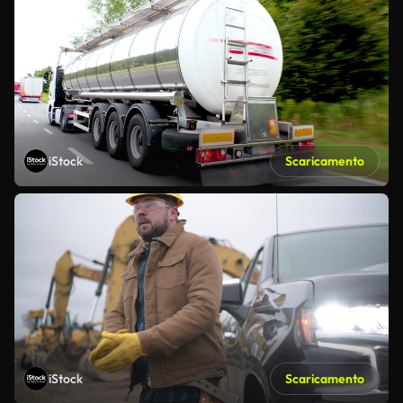
iStock
Scaricamento
iStock
Scaricamento