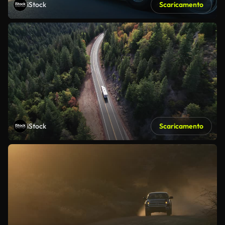
iStock
Scaricamento
iStock
Scaricamento