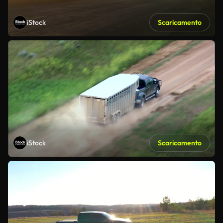
iStock
Scaricamento
iStock
Scaricamento