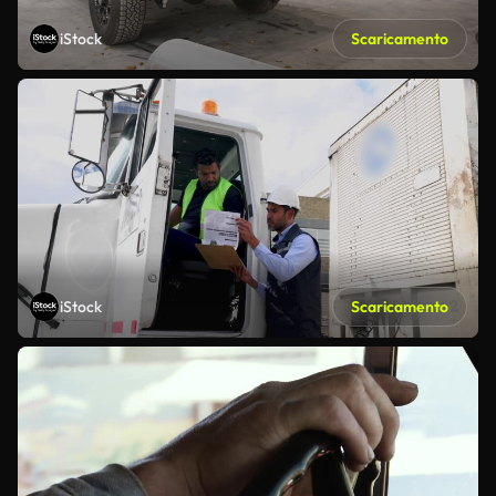
iStock
Scaricamento
iStock
Scaricamento