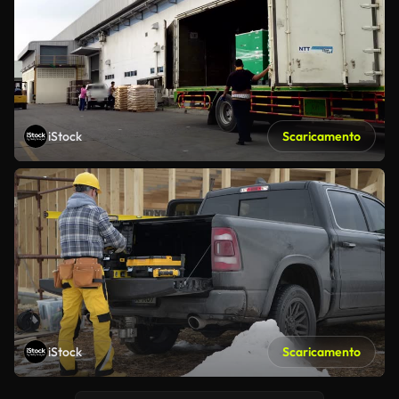
iStock
Scaricamento
iStock
Scaricamento