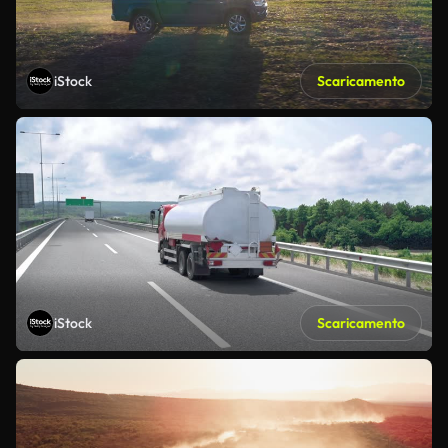
iStock
Scaricamento
iStock
Scaricamento