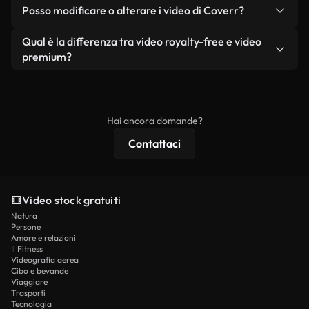
No. Nessuno dei nostri video gratuiti, siano essi
condizione che non si rivendano o ridistribuiscano
Posso modificare o alterare i video di Coverr?
reali o generati dall'intelligenza artificiale, include
i filmati stessi come prodotto a sé stante.
filigrane. Avrai a disposizione filmati puliti e pronti
Sì. Siete liberi di tagliare, ritagliare o remixare i
Qual è la differenza tra video royalty-free e video
all'uso.
nostri video. Assicuratevi solo che il prodotto
premium?
finale rispetti la nostra licenza e non venga
I video royalty-free includono i diritti commerciali,
ridistribuito come contenuto stock non riprodotto.
mentre i contenuti premium includono filmati
esclusivi, risoluzione 4K e protezioni di licenza
Hai ancora domande?
estese.
Contattaci
Video stock gratuiti
Natura
Persone
Amore e relazioni
Il Fitness
Videografia aerea
Cibo e bevande
Viaggiare
Trasporti
Tecnologia