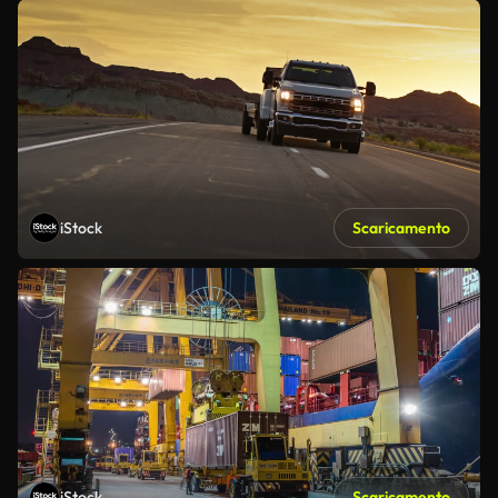
iStock
Scaricamento
iStock
Scaricamento