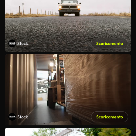
iStock
Scaricamento
iStock
Scaricamento