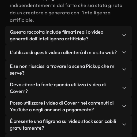
indipendentemente dal fatto che sia stata girata
da un creatore o generata con l'intelligenza
artificiale.
Questa raccolta include filmati reali o video
generati dall'intelligenza artificiale?
Entrambe. Si tratta di una libreria ibrida composta
L'utilizzo di questi video rallenterà il mio sito web?
da filmati reali, girati da persone, relativi a Pickup,
e da video generati dall'intelligenza artificiale.
Non se scegli le nostre versioni ottimizzate.
E se non riuscissi a trovare la scena Pickup che mi
Ogni video è chiaramente etichettato, così saprai
Offriamo formati leggeri e pronti per il web,
serve?
sempre cosa stai utilizzando.
progettati per l'utilizzo in background, che
Puoi crearne uno all'istante utilizzando Coverr AI
Devo citare la fonte quando utilizzo i video di
mantengono alta la qualità, riducono al minimo i
Studio. Ti basta descrivere la scena, ad esempio
Coverr?
tempi di caricamento e migliorano parametri
"Pickup al tramonto", e lo Studio genererà in pochi
come LCP.
Non è richiesto alcun riconoscimento dell'autore.
Posso utilizzare i video di Coverr nei contenuti di
secondi un video personalizzato in conformità con
Tutti i video presenti nella nostra libreria sono
YouTube o negli annunci a pagamento?
i nostri standard di licenza.
esenti da diritti d'autore e possono essere utilizzati
Sì. Tutti i filmati di Coverr possono essere utilizzati
È presente una filigrana sui video stock scaricabili
senza citare il creatore, sebbene sia sempre
in video monetizzati su YouTube, promozioni sui
gratuitamente?
gradito.
social media e annunci pubblicitari per i clienti, a