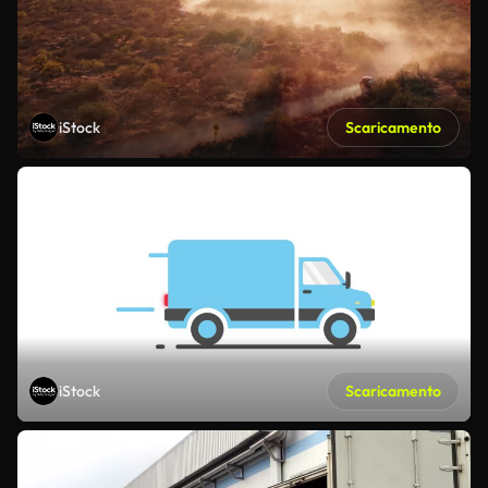
iStock
Scaricamento
iStock
Scaricamento