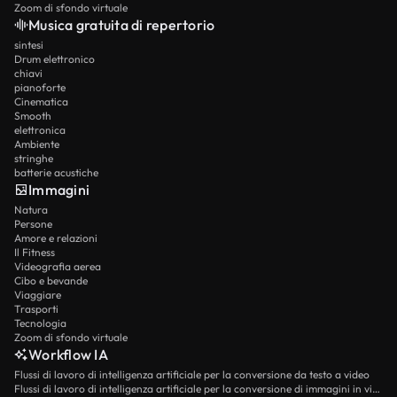
Zoom di sfondo virtuale
Musica gratuita di repertorio
sintesi
Drum elettronico
chiavi
pianoforte
Cinematica
Smooth
elettronica
Ambiente
stringhe
batterie acustiche
Immagini
Natura
Persone
Amore e relazioni
Il Fitness
Videografia aerea
Cibo e bevande
Viaggiare
Trasporti
Tecnologia
Zoom di sfondo virtuale
Workflow IA
Flussi di lavoro di intelligenza artificiale per la conversione da testo a video
Flussi di lavoro di intelligenza artificiale per la conversione di immagini in video