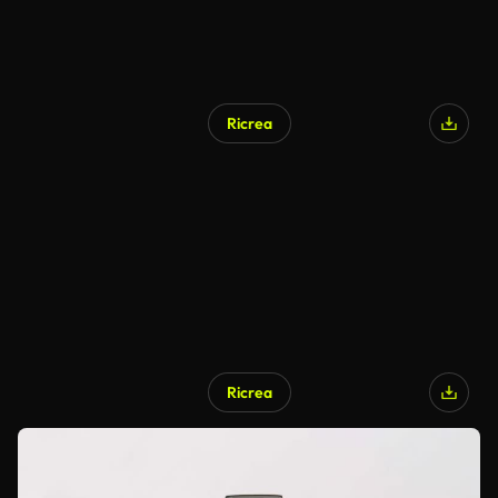
Ricrea
Ricrea