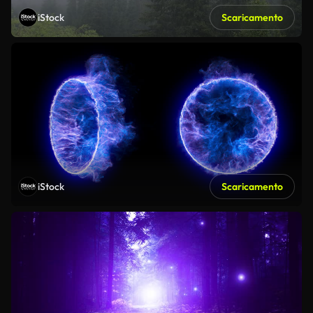
iStock
Scaricamento
iStock
Scaricamento