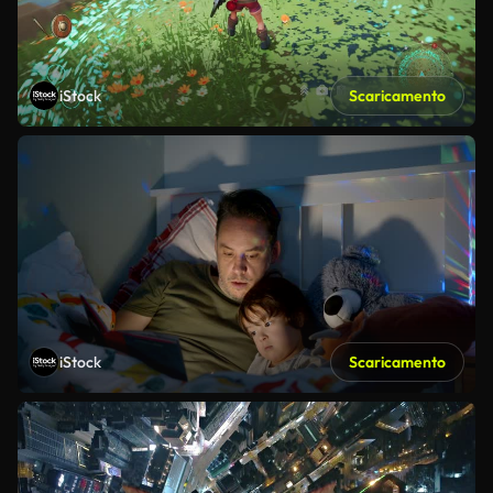
iStock
Scaricamento
iStock
Scaricamento