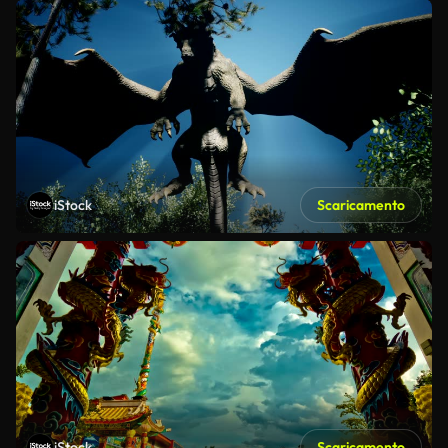
iStock
Scaricamento
iStock
Scaricamento