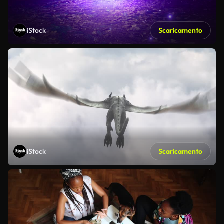
iStock
Scaricamento
iStock
Scaricamento