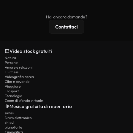
ridistribuito come contenuto stock non riprodotto.
mentre i contenuti premium includono filmati
esclusivi, risoluzione 4K e protezioni di licenza
Hai ancora domande?
estese.
Contattaci
Video stock gratuiti
Natura
Persone
Amore e relazioni
Il Fitness
Videografia aerea
Cibo e bevande
Viaggiare
Trasporti
Tecnologia
Zoom di sfondo virtuale
Musica gratuita di repertorio
sintesi
Drum elettronico
chiavi
pianoforte
Cinematica