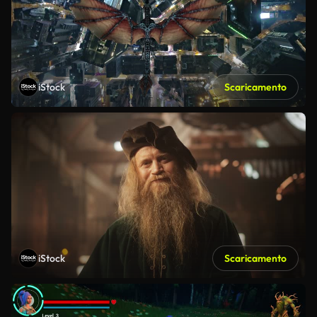
iStock
Scaricamento
iStock
Scaricamento