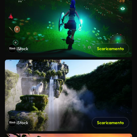
iStock
Scaricamento
iStock
Scaricamento