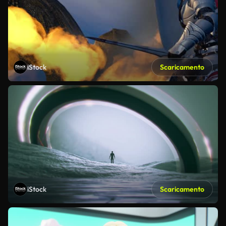
iStock
Scaricamento
iStock
Scaricamento