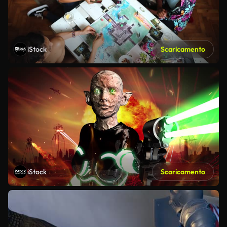
iStock
Scaricamento
iStock
Scaricamento