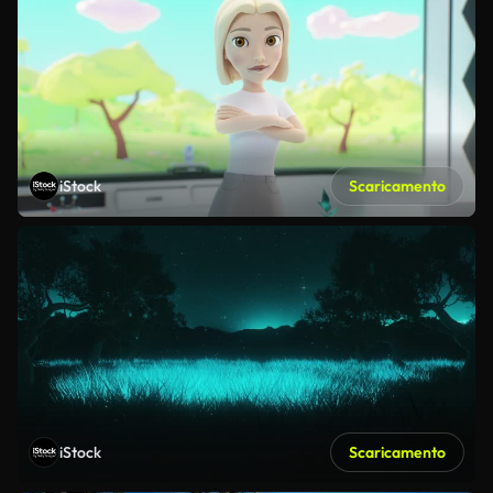
iStock
Scaricamento
iStock
Scaricamento