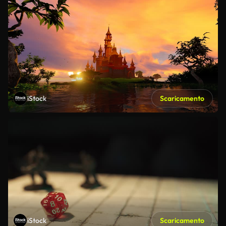
iStock
Scaricamento
iStock
Scaricamento