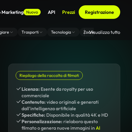
o Marketing
API
Prezzi
Registrazione
Nuovo
Visualizza tutto
giare
Trasporti
Tecnologia
Zoom Di Sfondo Virtuale
Riepilogo della raccolta di filmati
Licenza:
Esente da royalty per uso
commerciale
Contenuto:
video originali e generati
dall'intelligenza artificiale
Specifiche:
Disponibile in qualità 4K e HD
Personalizzazione:
rielabora questo
filmato o genera nuove immagini in
AI