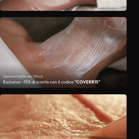
Sponsorizzato da iStock
Esclusivo: -15% di sconto con il codice
"COVERR15"