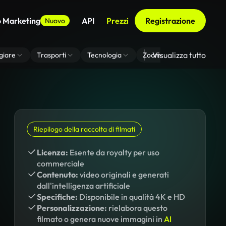
o Marketing
API
Prezzi
Registrazione
Nuovo
Visualizza tutto
giare
Trasporti
Tecnologia
Zoom Di Sfondo Virtuale
Riepilogo della raccolta di filmati
Licenza:
Esente da royalty per uso
commerciale
Contenuto:
video originali e generati
dall'intelligenza artificiale
Specifiche:
Disponibile in qualità 4K e HD
Personalizzazione:
rielabora questo
filmato o genera nuove immagini in
AI