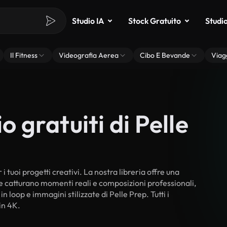
Studio IA
Stock Gratuito
Studi
Il Fitness
Videografia Aerea
Cibo E Bevande
Viag
o gratuiti di Pelle
i tuoi progetti creativi. La nostra libreria offre una
he catturano momenti reali e composizioni professionali,
n loop e immagini stilizzate di Pelle Prep. Tutti i
in 4K.