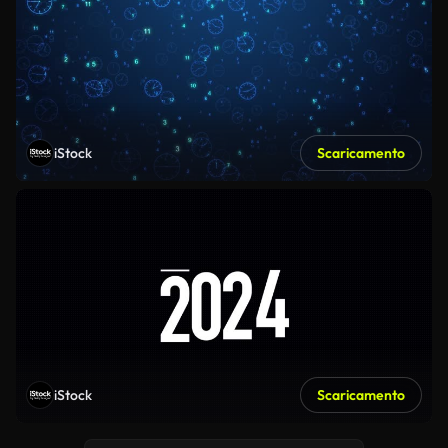
iStock
Scaricamento
iStock
Scaricamento