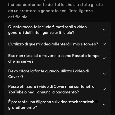
indipendentemente dal fatto che sia stata girata
da un creatore o generata con l'intelligenza
artificiale.
Questa raccolta include filmati reali o video
generati dall'intelligenza artificiale?
Entrambe. Si tratta di una libreria ibrida composta
L'utilizzo di questi video rallenterà il mio sito web?
da filmati reali, girati da persone, relativi a
Passato tempo, e da video generati
Non se scegli le nostre versioni ottimizzate.
E se non riuscissi a trovare la scena Passato tempo
dall'intelligenza artificiale. Ogni video è
Offriamo formati leggeri e pronti per il web,
che mi serve?
chiaramente etichettato, così saprai sempre cosa
progettati per l'utilizzo in background, che
Puoi crearne uno all'istante utilizzando Coverr AI
Devo citare la fonte quando utilizzo i video di
stai utilizzando.
mantengono alta la qualità, riducono al minimo i
Studio. Ti basta descrivere la scena, ad esempio
Coverr?
tempi di caricamento e migliorano parametri
"Passato tempo al tramonto", e lo Studio genererà
come LCP.
Non è richiesto alcun riconoscimento dell'autore.
Posso utilizzare i video di Coverr nei contenuti di
in pochi secondi un video personalizzato in
Tutti i video presenti nella nostra libreria sono
YouTube o negli annunci a pagamento?
conformità con i nostri standard di licenza.
esenti da diritti d'autore e possono essere utilizzati
Sì. Tutti i filmati di Coverr possono essere utilizzati
È presente una filigrana sui video stock scaricabili
senza citare il creatore, sebbene sia sempre
in video monetizzati su YouTube, promozioni sui
gratuitamente?
gradito.
social media e annunci pubblicitari per i clienti, a