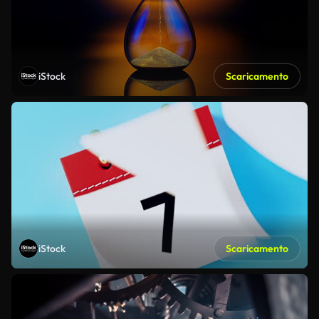
iStock
Scaricamento
iStock
Scaricamento