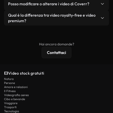
No. Nessuno dei nostri video gratuiti, siano essi
condizione che non si rivendano o ridistribuiscano
Posso modificare o alterare i video di Coverr?
reali o generati dall'intelligenza artificiale, include
i filmati stessi come prodotto a sé stante.
filigrane. Avrai a disposizione filmati puliti e pronti
Sì. Siete liberi di tagliare, ritagliare o remixare i
Qual è la differenza tra video royalty-free e video
all'uso.
nostri video. Assicuratevi solo che il prodotto
premium?
finale rispetti la nostra licenza e non venga
I video royalty-free includono i diritti commerciali,
ridistribuito come contenuto stock non riprodotto.
mentre i contenuti premium includono filmati
esclusivi, risoluzione 4K e protezioni di licenza
Hai ancora domande?
estese.
Contattaci
Video stock gratuiti
Natura
Persone
Amore e relazioni
Il Fitness
Videografia aerea
Cibo e bevande
Viaggiare
Trasporti
Tecnologia