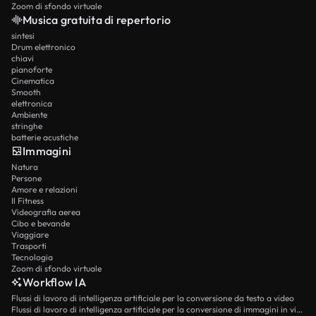
Zoom di sfondo virtuale
Musica gratuita di repertorio
sintesi
Drum elettronico
chiavi
pianoforte
Cinematica
Smooth
elettronica
Ambiente
stringhe
batterie acustiche
Immagini
Natura
Persone
Amore e relazioni
Il Fitness
Videografia aerea
Cibo e bevande
Viaggiare
Trasporti
Tecnologia
Zoom di sfondo virtuale
Workflow IA
Flussi di lavoro di intelligenza artificiale per la conversione da testo a video
Flussi di lavoro di intelligenza artificiale per la conversione di immagini in video