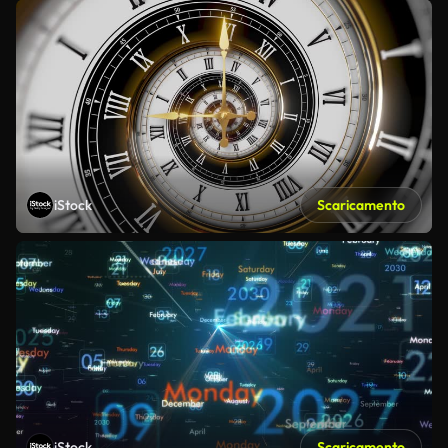
iStock
Scaricamento
iStock
Scaricamento