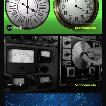
iStock
Scaricamento
iStock
Scaricamento