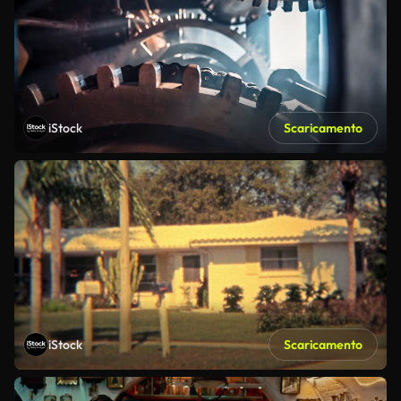
iStock
Scaricamento
iStock
Scaricamento