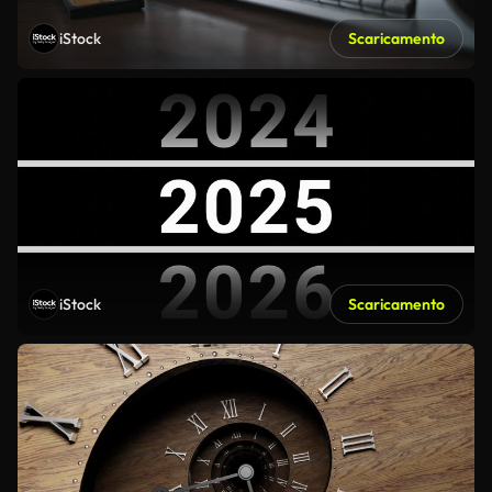
iStock
Scaricamento
iStock
Scaricamento