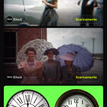
iStock
Scaricamento
iStock
Scaricamento