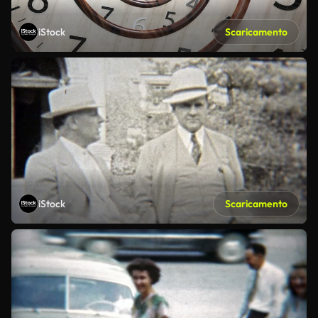
iStock
Scaricamento
iStock
Scaricamento