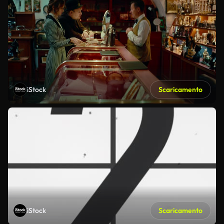
iStock
Scaricamento
iStock
Scaricamento