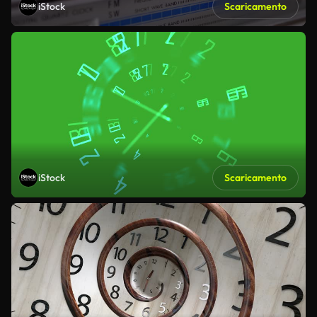
iStock
Scaricamento
iStock
Scaricamento