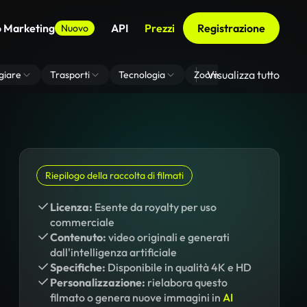
o Marketing
API
Prezzi
Registrazione
Nuovo
Visualizza tutto
giare
Trasporti
Tecnologia
Zoom Di Sfondo Virtuale
Riepilogo della raccolta di filmati
Licenza:
Esente da royalty per uso
commerciale
Contenuto:
video originali e generati
dall'intelligenza artificiale
Specifiche:
Disponibile in qualità 4K e HD
Personalizzazione:
rielabora questo
filmato o genera nuove immagini in
AI