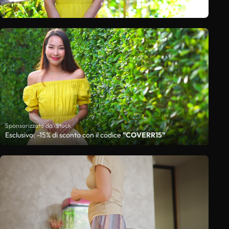
Sponsorizzato da iStock
Esclusivo: -15% di sconto con il codice
"COVERR15"