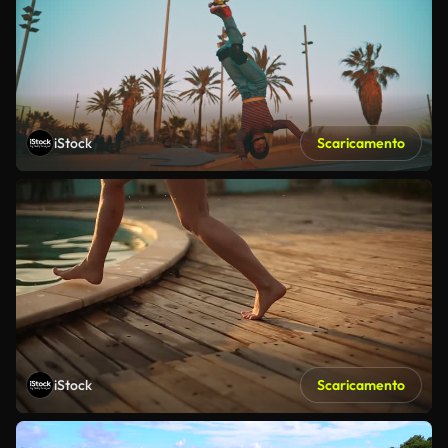
iStock
Scaricamento
iStock
Scaricamento