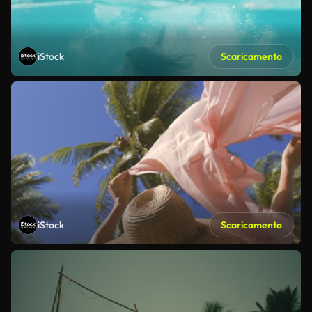
iStock
Scaricamento
iStock
Scaricamento