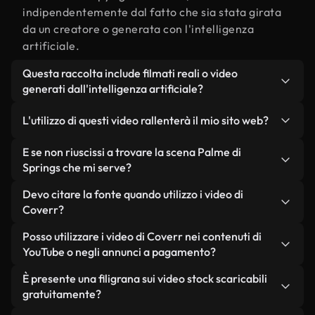
indipendentemente dal fatto che sia stata girata
da un creatore o generata con l'intelligenza
artificiale.
Questa raccolta include filmati reali o video
generati dall'intelligenza artificiale?
Entrambe. Si tratta di una libreria ibrida composta
L'utilizzo di questi video rallenterà il mio sito web?
da filmati reali, girati da persone, relativi a Palme
di Springs, e da video generati dall'intelligenza
Non se scegli le nostre versioni ottimizzate.
E se non riuscissi a trovare la scena Palme di
artificiale. Ogni video è chiaramente etichettato,
Offriamo formati leggeri e pronti per il web,
Springs che mi serve?
così saprai sempre cosa stai utilizzando.
progettati per l'utilizzo in background, che
Puoi crearne uno all'istante utilizzando Coverr AI
Devo citare la fonte quando utilizzo i video di
mantengono alta la qualità, riducono al minimo i
Studio. Ti basta descrivere la scena, ad esempio
Coverr?
tempi di caricamento e migliorano parametri
"Palme di Springs al tramonto", e lo Studio
come LCP.
Non è richiesto alcun riconoscimento dell'autore.
Posso utilizzare i video di Coverr nei contenuti di
genererà in pochi secondi un video personalizzato
Tutti i video presenti nella nostra libreria sono
YouTube o negli annunci a pagamento?
in conformità con i nostri standard di licenza.
esenti da diritti d'autore e possono essere utilizzati
Sì. Tutti i filmati di Coverr possono essere utilizzati
È presente una filigrana sui video stock scaricabili
senza citare il creatore, sebbene sia sempre
in video monetizzati su YouTube, promozioni sui
gratuitamente?
gradito.
social media e annunci pubblicitari per i clienti, a