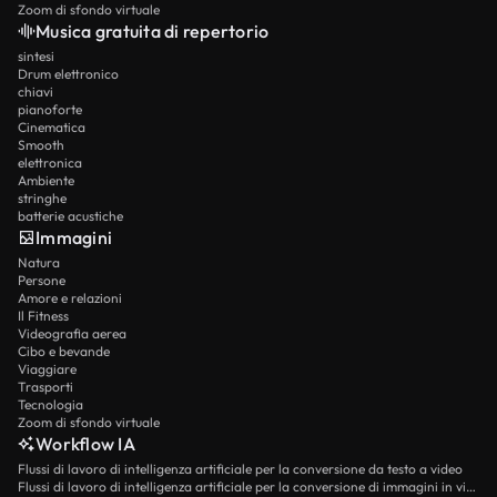
Zoom di sfondo virtuale
Musica gratuita di repertorio
sintesi
Drum elettronico
chiavi
pianoforte
Cinematica
Smooth
elettronica
Ambiente
stringhe
batterie acustiche
Immagini
Natura
Persone
Amore e relazioni
Il Fitness
Videografia aerea
Cibo e bevande
Viaggiare
Trasporti
Tecnologia
Zoom di sfondo virtuale
Workflow IA
Flussi di lavoro di intelligenza artificiale per la conversione da testo a video
Flussi di lavoro di intelligenza artificiale per la conversione di immagini in video