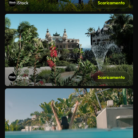
iStock
Scaricamento
iStock
Scaricamento