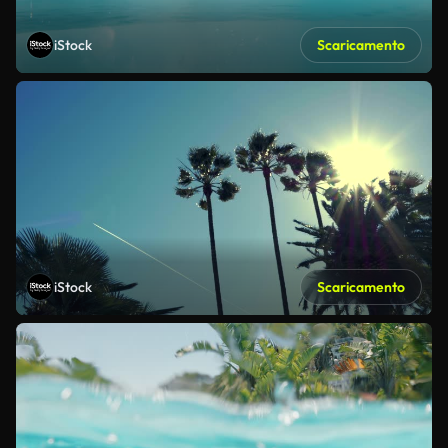
iStock
Scaricamento
iStock
Scaricamento