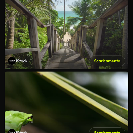
iStock
Scaricamento
iStock
Scaricamento