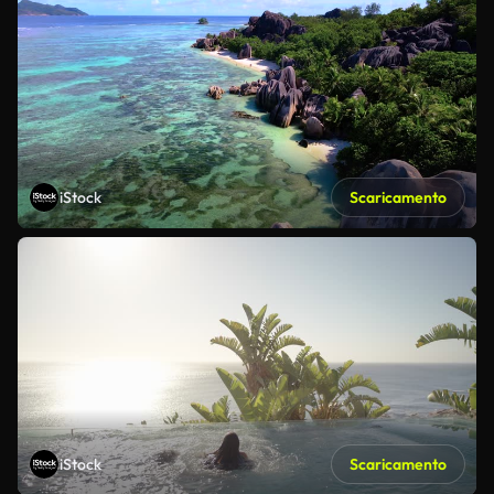
iStock
Scaricamento
iStock
Scaricamento