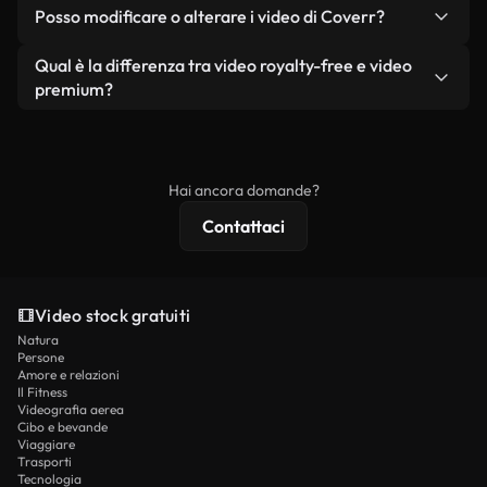
No. Nessuno dei nostri video gratuiti, siano essi
condizione che non si rivendano o ridistribuiscano
Posso modificare o alterare i video di Coverr?
reali o generati dall'intelligenza artificiale, include
i filmati stessi come prodotto a sé stante.
filigrane. Avrai a disposizione filmati puliti e pronti
Sì. Siete liberi di tagliare, ritagliare o remixare i
Qual è la differenza tra video royalty-free e video
all'uso.
nostri video. Assicuratevi solo che il prodotto
premium?
finale rispetti la nostra licenza e non venga
I video royalty-free includono i diritti commerciali,
ridistribuito come contenuto stock non riprodotto.
mentre i contenuti premium includono filmati
esclusivi, risoluzione 4K e protezioni di licenza
Hai ancora domande?
estese.
Contattaci
Video stock gratuiti
Natura
Persone
Amore e relazioni
Il Fitness
Videografia aerea
Cibo e bevande
Viaggiare
Trasporti
Tecnologia