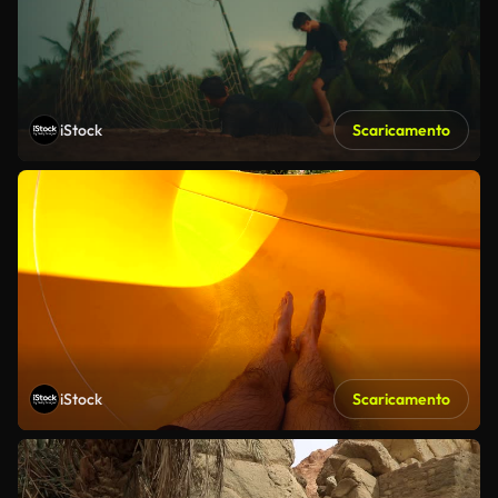
iStock
Scaricamento
iStock
Scaricamento