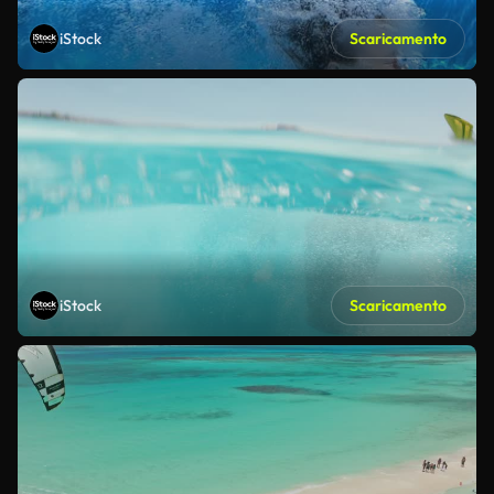
iStock
Scaricamento
iStock
Scaricamento