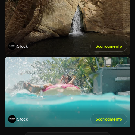
iStock
Scaricamento
iStock
Scaricamento